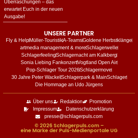
Überraschungen – das
erwartet Euch in der neuen
Ausgabe!
UNSERE PARTNER
Fly & Help
Müller-Touristik
A-Teams
Goldene Herbstklänge
artmedia management & more
Schlagerwelle
Schlagerfeeling
Schlagernacht am Kalkberg
Sonia Liebing Fankonzert
Vogtland Open Air
Pop-Schlager Tour 2026
Schlagermove
30 Jahre Peter Wackel
Schlagerpark & MainSchlager
Die Hommage an Udo Jürgens
Über uns
Redaktion
Promotion
Impressum
Datenschutzerklärung
presse@schlagerpuls.com
© 2026 Schlagerpuls.com –
eine Marke der Puls-Medienportale UG​