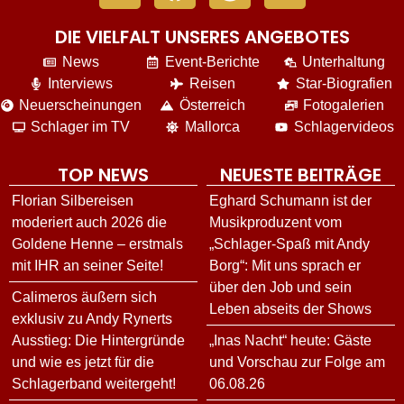
DIE VIELFALT UNSERES ANGEBOTES
News
Event-Berichte
Unterhaltung
Interviews
Reisen
Star-Biografien
Neuerscheinungen
Österreich
Fotogalerien
Schlager im TV
Mallorca
Schlagervideos
TOP NEWS
NEUESTE BEITRÄGE
Florian Silbereisen
Eghard Schumann ist der
moderiert auch 2026 die
Musikproduzent vom
Goldene Henne – erstmals
„Schlager-Spaß mit Andy
mit IHR an seiner Seite!
Borg“: Mit uns sprach er
über den Job und sein
Calimeros äußern sich
Leben abseits der Shows
exklusiv zu Andy Rynerts
Ausstieg: Die Hintergründe
„Inas Nacht“ heute: Gäste
und wie es jetzt für die
und Vorschau zur Folge am
Schlagerband weitergeht!
06.08.26