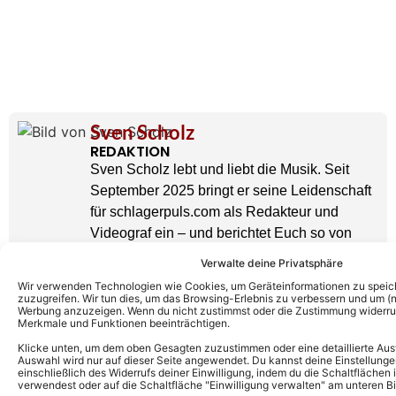
Sven Scholz
REDAKTION
Sven Scholz lebt und liebt die Musik. Seit
September 2025 bringt er seine Leidenschaft
für schlagerpuls.com als Redakteur und
Videograf ein – und berichtet Euch so von
roten Teppich und Konzerten!
Verwalte deine Privatsphäre
» AUTORENPROFIL & ALLE ARTIKEL VON
SVEN SCHOLZ
Wir verwenden Technologien wie Cookies, um Geräteinformationen zu speic
zuzugreifen. Wir tun dies, um das Browsing-Erlebnis zu verbessern und um (ni
Werbung anzuzeigen. Wenn du nicht zustimmst oder die Zustimmung widerruf
Merkmale und Funktionen beeinträchtigen.
Klicke unten, um dem oben Gesagten zuzustimmen oder eine detaillierte Aus
Auswahl wird nur auf dieser Seite angewendet. Du kannst deine Einstellunge
einschließlich des Widerrufs deiner Einwilligung, indem du die Schaltflächen 
verwendest oder auf die Schaltfläche "Einwilligung verwalten" am unteren Bi