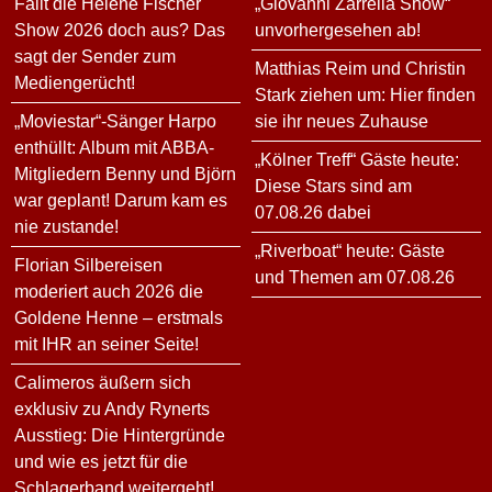
Fällt die Helene Fischer
„Giovanni Zarrella Show“
Show 2026 doch aus? Das
unvorhergesehen ab!
sagt der Sender zum
Matthias Reim und Christin
Mediengerücht!
Stark ziehen um: Hier finden
„Moviestar“-Sänger Harpo
sie ihr neues Zuhause
enthüllt: Album mit ABBA-
„Kölner Treff“ Gäste heute:
Mitgliedern Benny und Björn
Diese Stars sind am
war geplant! Darum kam es
07.08.26 dabei
nie zustande!
„Riverboat“ heute: Gäste
Florian Silbereisen
und Themen am 07.08.26
moderiert auch 2026 die
Goldene Henne – erstmals
mit IHR an seiner Seite!
Calimeros äußern sich
exklusiv zu Andy Rynerts
Ausstieg: Die Hintergründe
und wie es jetzt für die
Schlagerband weitergeht!