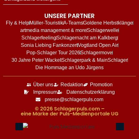
UNSERE PARTNER
Fly & Help
Müller-Touristik
A-Teams
Goldene Herbstklänge
artmedia management & more
Schlagerwelle
Schlagerfeeling
Schlagernacht am Kalkberg
Sonia Liebing Fankonzert
Vogtland Open Air
Pop-Schlager Tour 2026
Schlagermove
30 Jahre Peter Wackel
Schlagerpark & MainSchlager
Die Hommage an Udo Jürgens
Über uns
Redaktion
Promotion
Impressum
Datenschutzerklärung
presse@schlagerpuls.com
© 2026 Schlagerpuls.com –
eine Marke der Puls-Medienportale UG​