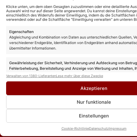
Florian Silbereisen moderiert auch 2026
Klicke unten, um dem oben Gesagten zuzustimmen oder eine detaillierte Aus
die Goldene Henne – erstmals mit IHR an
Auswahl wird nur auf dieser Seite angewendet. Du kannst deine Einstellunge
seiner Seite!
einschließlich des Widerrufs deiner Einwilligung, indem du die Schaltflächen 
verwendest oder auf die Schaltfläche "Einwilligung verwalten" am unteren Bi
Eigenschaften
Florian Silbereisen und Helene Fischer: SO
Abgleichung und Kombination von Daten aus unterschiedlichen Quellen, V
schön war ihr gemeinsamer Auftritt bei
verschiedener Endgeräte, Identifikation von Endgeräten anhand automatis
ihrem Tourfinale!
übermittelter Informationen.
Gewährleistung der Sicherheit, Verhinderung und Aufdeckung von Betru
Helene Fischer: Überraschungsauftritt von
Fehlerbehebung, Bereitstellung und Anzeige von Werbung und Inhalten, I
Florian Silbereisen bei Tourfinale in
München!
Entscheidungen zum Datenschutz speichern und übermitteln.
Verwalten von 1380-Lieferanten
Lese mehr über diese Zwecke
Akzeptieren
Nur funktionale
Einstellungen
Cookie-Richtlinie
Datenschutz
Impressum