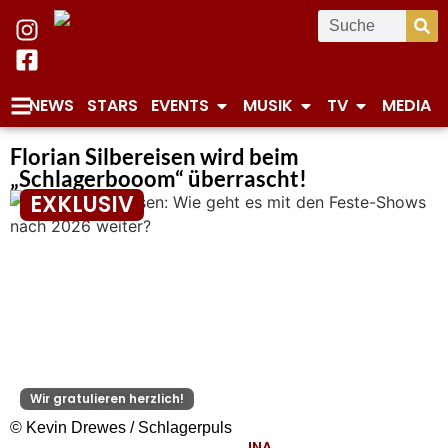
NEWS
STARS
EVENTS
MUSIK
TV
MEDIA
Florian Silbereisen wird beim
„Schlagerbooom“ überrascht!
EXKLUSIV
Wir gratulieren herzlich!
© Kevin Drewes / Schlagerpuls
INA