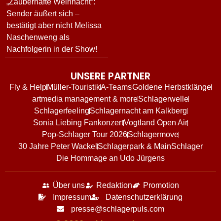
„Zauberhafte Weihnacht“:
Sender äußert sich –
bestätigt aber nicht Melissa
Naschenweng als
Nachfolgerin in der Show!
UNSERE PARTNER
Fly & Help
Müller-Touristik
A-Teams
Goldene Herbstklänge
artmedia management & more
Schlagerwelle
Schlagerfeeling
Schlagernacht am Kalkberg
Sonia Liebing Fankonzert
Vogtland Open Air
Pop-Schlager Tour 2026
Schlagermove
30 Jahre Peter Wackel
Schlagerpark & MainSchlager
Die Hommage an Udo Jürgens
Über uns
Redaktion
Promotion
Impressum
Datenschutzerklärung
presse@schlagerpuls.com