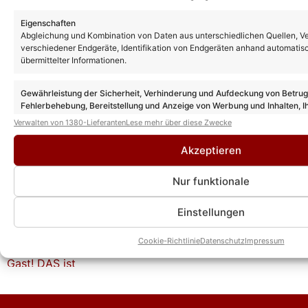
Goldene Henne 2026: Diese Stars treten in
diesem Jahr bei der Gala auf
Eigenschaften
Abgleichung und Kombination von Daten aus unterschiedlichen Quellen, V
verschiedener Endgeräte, Identifikation von Endgeräten anhand automatis
übermittelter Informationen.
Florian Silbereisen moderiert auch 2026
die Goldene Henne – erstmals mit IHR an
Gewährleistung der Sicherheit, Verhinderung und Aufdeckung von Betru
seiner Seite!
Fehlerbehebung, Bereitstellung und Anzeige von Werbung und Inhalten, I
Entscheidungen zum Datenschutz speichern und übermitteln.
Verwalten von 1380-Lieferanten
Lese mehr über diese Zwecke
Florian Silbereisen und Helene Fischer: SO
Akzeptieren
schön war ihr gemeinsamer Auftritt bei
ihrem Tourfinale!
Nur funktionale
Einstellungen
Helene Fischer: Überraschungsauftritt von
Florian Silbereisen bei Tourfinale in
München!
Cookie-Richtlinie
Datenschutz
Impressum