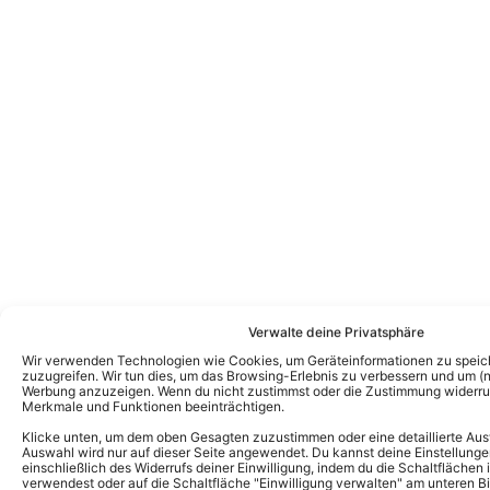
Verwalte deine Privatsphäre
Wir verwenden Technologien wie Cookies, um Geräteinformationen zu speic
zuzugreifen. Wir tun dies, um das Browsing-Erlebnis zu verbessern und um (ni
Werbung anzuzeigen. Wenn du nicht zustimmst oder die Zustimmung widerruf
Merkmale und Funktionen beeinträchtigen.
Klicke unten, um dem oben Gesagten zuzustimmen oder eine detaillierte Aus
Auswahl wird nur auf dieser Seite angewendet. Du kannst deine Einstellunge
einschließlich des Widerrufs deiner Einwilligung, indem du die Schaltflächen 
Das könnte Euch auch interessieren:
verwendest oder auf die Schaltfläche "Einwilligung verwalten" am unteren Bi