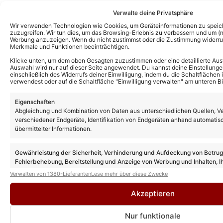
Verwalte deine Privatsphäre
Wir verwenden Technologien wie Cookies, um Geräteinformationen zu speic
Das könnte Euch auch interessieren:
zuzugreifen. Wir tun dies, um das Browsing-Erlebnis zu verbessern und um (ni
„Immer wieder sonntags“ nächste Folge:
Werbung anzuzeigen. Wenn du nicht zustimmst oder die Zustimmung widerruf
Merkmale und Funktionen beeinträchtigen.
Diese Gäste sind in Folge 11 am 23.08.26
dabei
Klicke unten, um dem oben Gesagten zuzustimmen oder eine detaillierte Aus
Auswahl wird nur auf dieser Seite angewendet. Du kannst deine Einstellunge
einschließlich des Widerrufs deiner Einwilligung, indem du die Schaltflächen 
verwendest oder auf die Schaltfläche "Einwilligung verwalten" am unteren Bi
„Immer wieder sonntags“ Gäste heute:
Diese Stars in Folge 10 am 09.08.26 mit
Eigenschaften
dabei
Abgleichung und Kombination von Daten aus unterschiedlichen Quellen, V
verschiedener Endgeräte, Identifikation von Endgeräten anhand automatis
übermittelter Informationen.
Andy Borg und Stefan Mross: Diese alte
Tradition lassen sie beim „Sommer-Spaß“
Gewährleistung der Sicherheit, Verhinderung und Aufdeckung von Betru
jetzt wieder aufleben
Fehlerbehebung, Bereitstellung und Anzeige von Werbung und Inhalten, I
Entscheidungen zum Datenschutz speichern und übermitteln.
Verwalten von 1380-Lieferanten
Lese mehr über diese Zwecke
Stefan Mross enthüllt: Freundin Eva
Akzeptieren
Luginger und SIE sind bei allen Terminen
seiner Tour 2027 dabei!
Nur funktionale