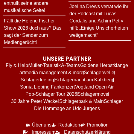
enthüllt seine andere
Joelina Drews verrät wie ihr
musikalische Seite!
der Podcast mit Lucas
Fällt die Helene Fischer
Cordalis und Achim Petry
Show 2026 doch aus? Das
hilft: „Einige Unsicherheiten
sagt der Sender zum
wettgemacht“
Mediengerücht!
UNSERE PARTNER
Fly & Help
Müller-Touristik
A-Teams
Goldene Herbstklänge
artmedia management & more
Schlagerwelle
Schlagerfeeling
Schlagernacht am Kalkberg
Sonia Liebing Fankonzert
Vogtland Open Air
Pop-Schlager Tour 2026
Schlagermove
30 Jahre Peter Wackel
Schlagerpark & MainSchlager
Die Hommage an Udo Jürgens
Über uns
Redaktion
Promotion
Impressum
Datenschutzerklärung