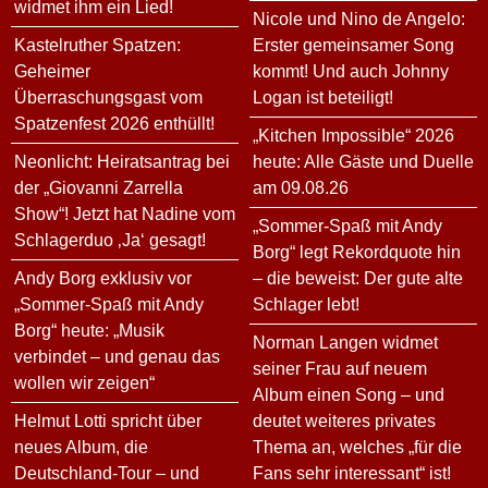
widmet ihm ein Lied!
Nicole und Nino de Angelo:
Kastelruther Spatzen:
Erster gemeinsamer Song
Geheimer
kommt! Und auch Johnny
Überraschungsgast vom
Logan ist beteiligt!
Spatzenfest 2026 enthüllt!
„Kitchen Impossible“ 2026
Neonlicht: Heiratsantrag bei
heute: Alle Gäste und Duelle
der „Giovanni Zarrella
am 09.08.26
Show“! Jetzt hat Nadine vom
„Sommer-Spaß mit Andy
Schlagerduo ‚Ja‘ gesagt!
Borg“ legt Rekordquote hin
Andy Borg exklusiv vor
– die beweist: Der gute alte
„Sommer-Spaß mit Andy
Schlager lebt!
Borg“ heute: „Musik
Norman Langen widmet
verbindet – und genau das
seiner Frau auf neuem
wollen wir zeigen“
Album einen Song – und
Helmut Lotti spricht über
deutet weiteres privates
neues Album, die
Thema an, welches „für die
Deutschland-Tour – und
Fans sehr interessant“ ist!