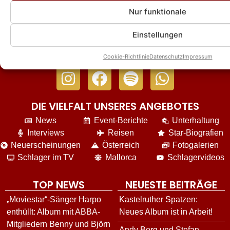
Nur funktionale
Einstellungen
Cookie-Richtlinie
Datenschutz
Impressum
DIE VIELFALT UNSERES ANGEBOTES
News
Event-Berichte
Unterhaltung
Interviews
Reisen
Star-Biografien
Neuerscheinungen
Österreich
Fotogalerien
Schlager im TV
Mallorca
Schlagervideos
TOP NEWS
NEUESTE BEITRÄGE
„Moviestar“-Sänger Harpo
Kastelruther Spatzen:
enthüllt: Album mit ABBA-
Neues Album ist in Arbeit!
Mitgliedern Benny und Björn
Andy Borg und Stefan