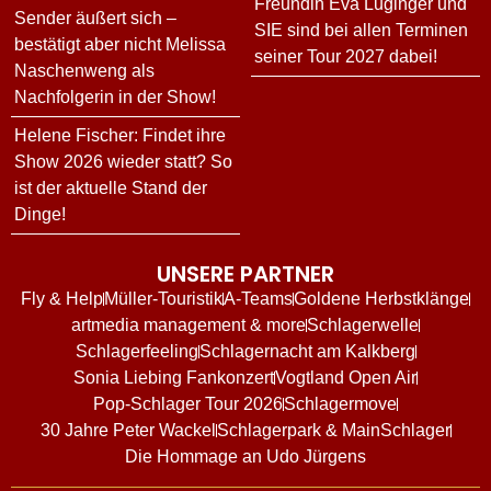
Freundin Eva Luginger und
Sender äußert sich –
SIE sind bei allen Terminen
bestätigt aber nicht Melissa
seiner Tour 2027 dabei!
Naschenweng als
Nachfolgerin in der Show!
Helene Fischer: Findet ihre
Show 2026 wieder statt? So
ist der aktuelle Stand der
Dinge!
UNSERE PARTNER
Fly & Help
Müller-Touristik
A-Teams
Goldene Herbstklänge
artmedia management & more
Schlagerwelle
Schlagerfeeling
Schlagernacht am Kalkberg
Sonia Liebing Fankonzert
Vogtland Open Air
Pop-Schlager Tour 2026
Schlagermove
30 Jahre Peter Wackel
Schlagerpark & MainSchlager
Die Hommage an Udo Jürgens