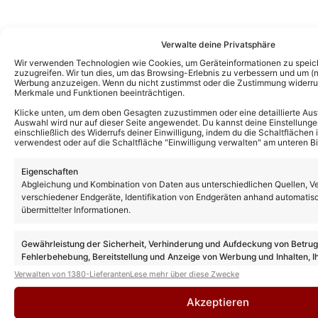
Verwalte deine Privatsphäre
Das könnte Euch auch interessieren:
Wir verwenden Technologien wie Cookies, um Geräteinformationen zu speic
zuzugreifen. Wir tun dies, um das Browsing-Erlebnis zu verbessern und um (ni
DSDS 2027: Offene Castings starten – mit
Werbung anzuzeigen. Wenn du nicht zustimmst oder die Zustimmung widerruf
einer Änderung für die neue Staffel!
Merkmale und Funktionen beeinträchtigen.
Klicke unten, um dem oben Gesagten zuzustimmen oder eine detaillierte Aus
Auswahl wird nur auf dieser Seite angewendet. Du kannst deine Einstellunge
einschließlich des Widerrufs deiner Einwilligung, indem du die Schaltflächen 
verwendest oder auf die Schaltfläche "Einwilligung verwalten" am unteren Bi
DSDS-Gewinner Menowin exklusiv über
den Sieg und seine Pläne: „Ich will
langfristig etwas aufbauen, musikalisch
Eigenschaften
und privat“
Abgleichung und Kombination von Daten aus unterschiedlichen Quellen, V
verschiedener Endgeräte, Identifikation von Endgeräten anhand automatis
übermittelter Informationen.
DSDS-Gewinner Menowin Fröhlich: SO
deutlich siegte er im Finale!
Gewährleistung der Sicherheit, Verhinderung und Aufdeckung von Betru
Fehlerbehebung, Bereitstellung und Anzeige von Werbung und Inhalten, I
Entscheidungen zum Datenschutz speichern und übermitteln.
Verwalten von 1380-Lieferanten
Lese mehr über diese Zwecke
DSDS 2027: Nächste Staffel bestätigt –
Akzeptieren
DAS ist die Jury!