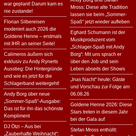
war geplant! Darum kam es
Mross: Diese alte Tradition
nie zustande!
lassen sie beim „Sommer-
Florian Silbereisen
Spaß“ jetzt wieder aufleben
moderiert auch 2026 die
Eghard Schumann ist der
Goldene Henne – erstmals
Musikproduzent vom
mit IHR an seiner Seite!
„Schlager-Spaß mit Andy
Calimeros äußern sich
Borg“: Mit uns sprach er
exklusiv zu Andy Rynerts
über den Job und sein
Ausstieg: Die Hintergründe
Leben abseits der Shows
und wie es jetzt für die
„Inas Nacht“ heute: Gäste
Schlagerband weitergeht!
und Vorschau zur Folge am
Andy Borg über neue
06.08.26
„Sommer-Spaß“-Ausgabe:
Goldene Henne 2026: Diese
Das ist für ihn das schönste
Stars treten in diesem Jahr
Kompliment
bei der Gala auf
DJ Ötzi – Aus bei
Stefan Mross enthüllt:
„Zauberhafte Weihnacht“: