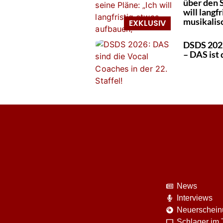
über den S
will langf
musikalis
DSDS 2027
– DAS ist 
News
Interviews
Neuerschei
Schlager im