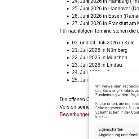
24. Juni 2026 in Hamburg (Th
25. Juni 2026 in Hannover (D
26. Juni 2026 in Essen (Ram
27. Juni 2026 in Frankfurt am 
Für nachfolgen Termine stehen die L
03. und 04. Juli 2026 in Köln
21. Juli 2026 in Nürnberg
22. Juli 2026 in München
23. Juli 2026 in Lindau
24. Juli 2026 in Stuttgart
25. Juli 2026 in Mannheim
Wir verwenden Technologi
das Browsing-Erlebnis zu
Zustimmung widerrufst, 
Die offenen Castings finden jeweils
Klicke unten, um dem obe
Version seiner vorbereiteten Songs 
Seite angewendet. Du kann
Schaltflächen in der Coo
Bewerbungen sind DIREKT HIER mö
klickst.
Eigenschaften
Abgleichung und Kombin