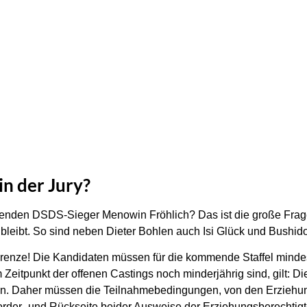
in der Jury?
enden DSDS-Sieger Menowin Fröhlich? Das ist die große Frage! 
leibt. So sind neben Dieter Bohlen auch Isi Glück und Bushido
sgrenze! Die Kandidaten müssen für die kommende Staffel mindes
um Zeitpunkt der offenen Castings noch minderjährig sind, gilt:
ein. Daher müssen die Teilnahmebedingungen, von den Erziehun
order- und Rückseite beider Ausweise der Erziehungsberechtigt