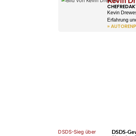
Kevin D
CHEFREDAK
Kevin Drewes
Erfahrung und
» AUTORENP
DSDS-Gew