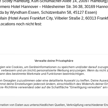
e Scotty Hamburg, Kurt-Schumacher-Allee 14, 20097 Hamburg)
ormero Hotel Hannover – Hildesheimer Str. 34-38, 30169 Hanno
ada by Wyndham Essen, Schützenbahn 58, 45127 Essen)
Main (Hotel Avani Frankfurt City, Vilbeler Straße 2, 60313 Frank
ocations noch nicht fest:
Verwalte deine Privatsphäre
en wie Cookies, um Geräteinformationen zu speichern und/oder darauf zuzugrei
 verbessern und um (nicht) personalisierte Werbung anzuzeigen. Wenn du nicht 
kann dies bestimmte Merkmale und Funktionen beeinträchtigen.
 von 14 bis 20 Uhr statt. Wer bei den DSDS-Castings antreten 
n Gesagten zuzustimmen oder eine detaillierte Auswahl zu treffen. Deine Auswah
auf einem USB-Stick mitbringen. Man darf sich auch selbst auf 
st deine Einstellungen jederzeit ändern, einschließlich des Widerrufs deiner Ein
kie-Richtlinie verwendest oder auf die Schaltfläche "Einwilligung verwalten" am
glich.
ation von Daten aus unterschiedlichen Quellen, Verknüpfung verschiedener En