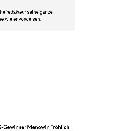
Chefredakteur seine ganze
se wie er vorweisen.
-Gewinner Menowin Fröhlich: