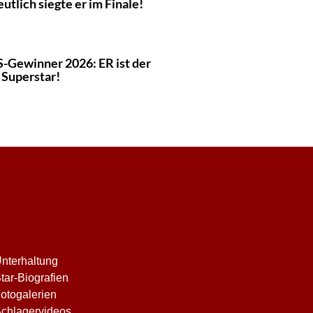
utlich siegte er im Finale!
-Gewinner 2026: ER ist der
 Superstar!
nterhaltung
tar-Biografien
otogalerien
chlagervideos