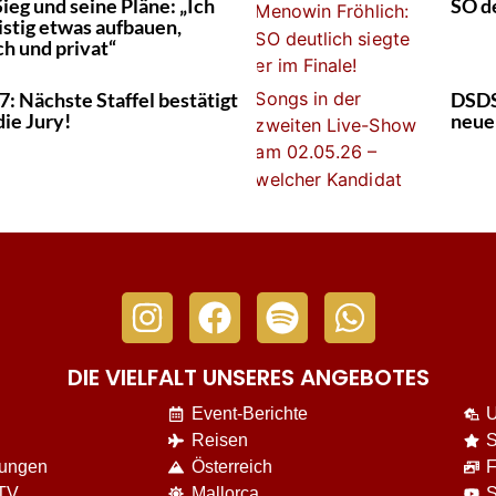
ieg und seine Pläne: „Ich
SO de
ristig etwas aufbauen,
ch und privat“
: Nächste Staffel bestätigt
DSDS
die Jury!
neue
DIE VIELFALT UNSERES ANGEBOTES
Event-Berichte
U
Reisen
S
nungen
Österreich
F
 TV
Mallorca
S