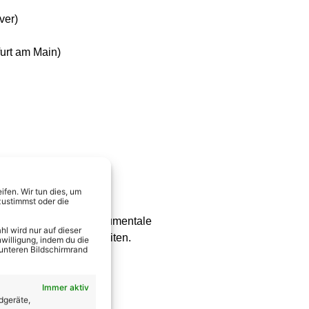
ver)
furt am Main)
fen. Wir tun dies, um
zustimmst oder die
möchte, muss eine instrumentale
l wird nur auf dieser
einem Instrument begleiten.
willigung, indem du die
 unteren Bildschirmrand
Immer aktiv
dgeräte,