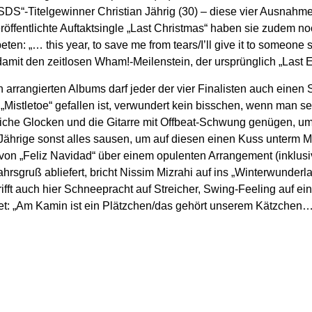
“-Titelgewinner Christian Jährig (30) – diese vier Ausnahme
eröffentlichte Auftaktsingle „Last Christmas“ haben sie zudem n
ten: „… this year, to save me from tears/I’ll give it to someone
mit den zeitlosen Wham!-Meilenstein, der ursprünglich „Last Eas
h arrangierten Albums darf jeder der vier Finalisten auch einen 
„Mistletoe“ gefallen ist, verwundert kein bisschen, wenn man
che Glocken und die Gitarre mit Offbeat-Schwung genügen, um „t
Jährige sonst alles sausen, um auf diesen einen Kuss unterm Mi
von „Feliz Navidad“ über einem opulenten Arrangement (inklusi
hrsgruß abliefert, bricht Nissim Mizrahi auf ins „Winterwunderl
ifft auch hier Schneepracht auf Streicher, Swing-Feeling auf ein
et: „Am Kamin ist ein Plätzchen/das gehört unserem Kätzchen…