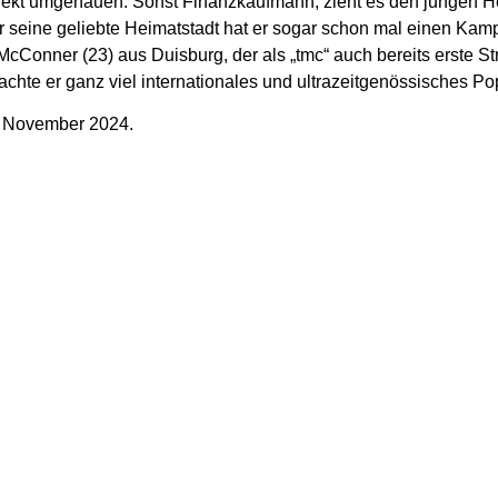
irekt umgehauen: Sonst Finanzkaufmann, zieht es den jungen H
ür seine geliebte Heimatstadt hat er sogar schon mal einen K
m McConner (23) aus Duisburg, der als „tmc“ auch bereits erste 
brachte er ganz viel internationales und ultrazeitgenössisches P
. November 2024.