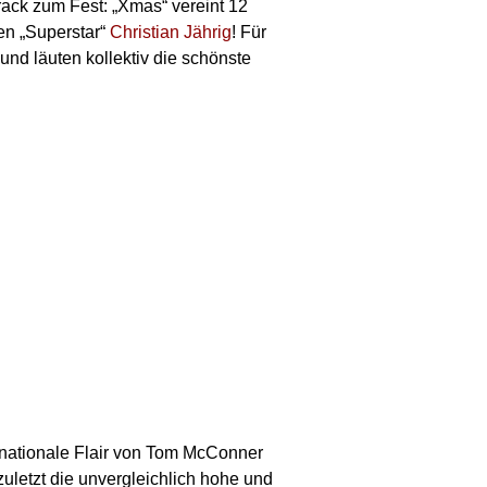
rack zum Fest: „Xmas“ vereint 12
en „Superstar“
Christian Jährig
! Für
 und läuten kollektiv die schönste
rnationale Flair von Tom McConner
 zuletzt die unvergleichlich hohe und