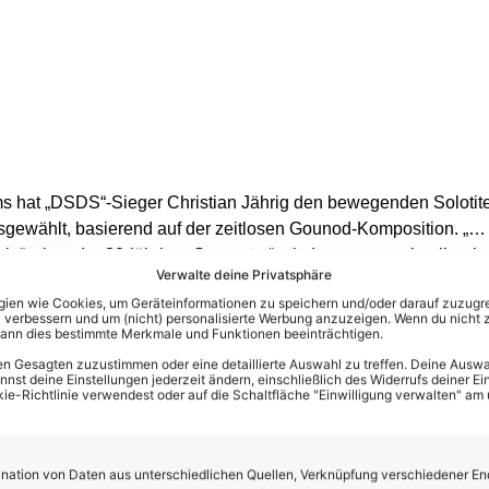
 hat „DSDS“-Sieger Christian Jährig den bewegenden Solotitel 
usgewählt, basierend auf der zeitlosen Gounod-Komposition. „
ein“, singt der 30-jährige „Superstar“ mit der unverwechselbar
Verwalte deine Privatsphäre
ch immer wieder Zeitgenössisches beinhaltet: Mal tun sich zwe
en wie Cookies, um Geräteinformationen zu speichern und/oder darauf zuzugrei
rneath The Tree“ einen geliebten Menschen unter den Baum zu
 verbessern und um (nicht) personalisierte Werbung anzuzeigen. Wenn du nicht 
altigen Stimmumfang von Mariah Carey zu huldigen, indem sie si
kann dies bestimmte Merkmale und Funktionen beeinträchtigen.
zuspielen. Schließlich strandet Christian gemeinsam mit Nissim 
n Gesagten zuzustimmen oder eine detaillierte Auswahl zu treffen. Deine Auswah
st deine Einstellungen jederzeit ändern, einschließlich des Widerrufs deiner Ein
e Interpretation von „Ich fahr Weihnachten nach Hause“ zum Bes
kie-Richtlinie verwendest oder auf die Schaltfläche "Einwilligung verwalten" am
e For Christmas“ (der übrigens tatsächlich einst im Stau entst
f „Emotionen ohne Pause“ – sehen aber natürlich anstatt der bu
ation von Daten aus unterschiedlichen Quellen, Verknüpfung verschiedener En