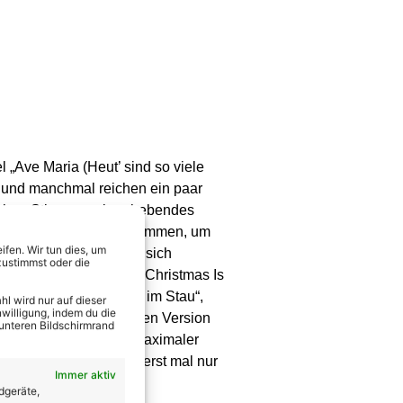
„Ave Maria (Heut’ sind so viele
… und manchmal reichen ein paar
 hohen Stimme – ein erhebendes
i (Christian + Tom) zusammen, um
fen. Wir tun dies, um
 wünschen; mal machen sich
zustimmst oder die
ch für „All I Want For Christmas Is
auch noch „rettungslos im Stau“,
l wird nur auf dieser
willigung, indem du die
ten geben, der deutschen Version
 unteren Bildschirmrand
and). Angetrieben von maximaler
nten Lichter am Baum erst mal nur
Immer aktiv
dgeräte,