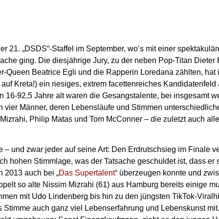
t der 21. „DSDS“-Staffel im September, wo’s mit einer spektakulä
ache ging. Die diesjährige Jury, zu der neben Pop-Titan Diete
r-Queen Beatrice Egli und die Rapperin Loredana zählten, hat
uf Kreta!) ein riesiges, extrem facettenreiches Kandidatenfeld 
n 16-92,5 Jahre alt waren die Gesangstalente, bei insgesamt we
h vier Männer, deren Lebensläufe und Stimmen unterschiedlich
m Mizrahi, Philip Matas und Tom McConner – die zuletzt auch all
 und zwar jeder auf seine Art: Den Erdrutschsieg im Finale ve
ich hohen Stimmlage, was der Tatsache geschuldet ist, dass er 
 2013 auch bei „
Das Supertalent
“ überzeugen konnte und zwisc
oppelt so alte Nissim Mizrahi (61) aus Hamburg bereits einige m
men mit Udo Lindenberg bis hin zu den jüngsten TikTok-Viralh
ims Stimme auch ganz viel Lebenserfahrung und Lebenskunst mit