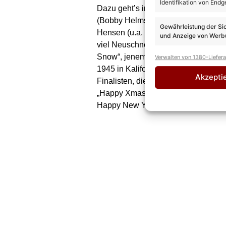
Identifikation von Endg
Dazu geht’s immer wieder raus in de
(Bobby Helms, 1957), maximal erheb
Gewährleistung der Si
Hensen (u.a. Beatrice Egli,
Eloy de 
und Anzeige von Werbu
viel Neuschnee und Feuerwerk inklusi
Snow“, jenem swingenden Weihnachts
Verwalten von 1380-Liefer
1945 in Kalifornien komponiert wurd
Akzepti
Finalisten, die sich für den Opener
„Happy Xmas (War Is Over)“ auch ein
Happy New Year/Let’s hope it’s a go