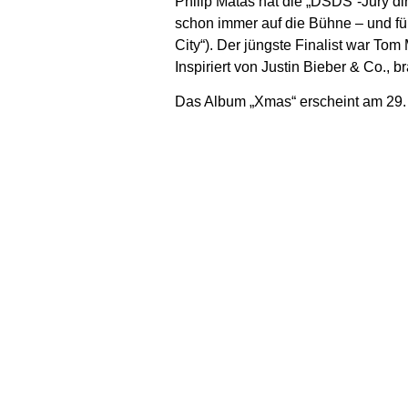
Philip Matas hat die „DSDS“-Jury d
schon immer auf die Bühne – und f
City“). Der jüngste Finalist war To
Inspiriert von Justin Bieber & Co., 
Das Album „Xmas“ erscheint am 29