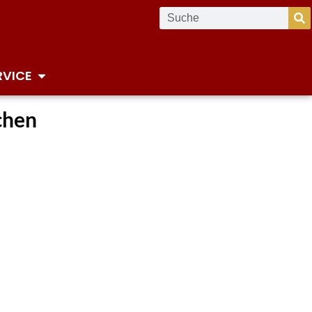
RVICE
chen