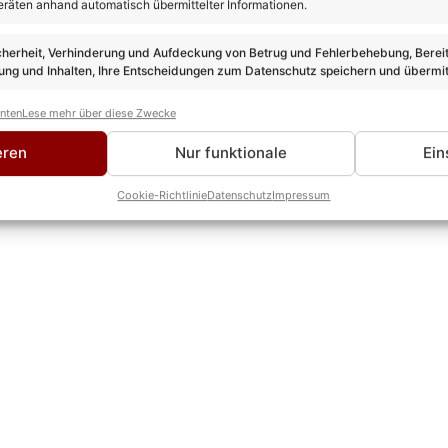
eräten anhand automatisch übermittelter Informationen.
n Schnee: Mit Rock & Roll und Sing-Ära-Jazz flirten Nissim und
end und feierlich beginnen Tom und Philip ihr „White Christm
cherheit, Verhinderung und Aufdeckung von Betrug und Fehlerbehebung, Bereit
Jong
, Vincent Gross, Andrea Berg) schließlich in eine stadion
ng und Inhalten, Ihre Entscheidungen zum Datenschutz speichern und übermit
ve! Philip und Nissim bitten schließlich um noch mehr weiße Win
klassiker (u.a. Dean Martin, Michael Bublé), der doch tatsäc
anten
Lese mehr über diese Zwecke
e. Ein absolutes Highlight des „Xmas“-Albums ist schließlich au
eren
Nur funktionale
Ein
 das Mikrofon teilen: Wie einst John Lennon und Yoko Ono, brin
e aktuell so wichtige Friedensbotschaft ins Spiel, wenn es hei
Cookie-Richtlinie
Datenschutz
Impressum
od one/Without any fear.“