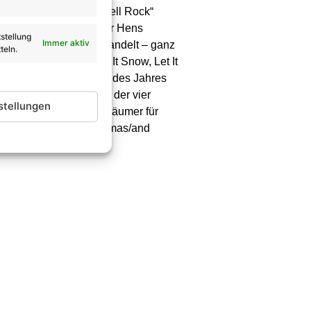
 Tom für den „Jingle Bell Rock“
as“, das Album-Producer Hens
stellung
Immer aktiv
große Rockballade verwandelt – ganz
teln.
terpracht – mit „Let It Snow, Let It
hlich am heißesten Tag des Jahres
ch der Eröffnungstrack der vier
stellungen
gen die vier „DSDS“-Abräumer für
ßt: „A very Merry Christmas/and