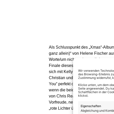
Als Schlusspunkt des „Xmas“-Albums
ganz allein)“ von Helene Fischer a
Worte/um nicht mehr so alleine zu s
Finale dieses Albums, das sonst au
Wir verwenden Technologi
sich mit Kelly Clarksons Hit „Unde
das Browsing-Erlebnis zu
Christian und Philip daran, dem gew
Zustimmung widerrufst, 
You“ perfekt die Bälle am Mikrofon 
Klicke unten, um dem obe
Seite angewendet. Du kann
wenn die beiden ihre tiefentspannt
Schaltflächen in der Coo
klickst.
von Chris Reas Welthit „Driving Hom
Vorfreude, nehmen die zwei Kurs au
Eigenschaften
„rote Lichter überall…“
Abgleichung und Kombin