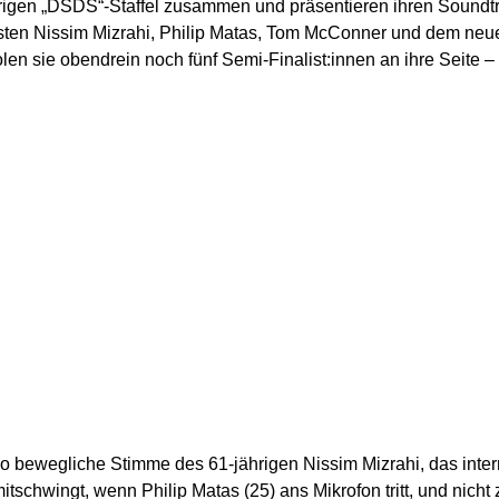
sjährigen „DSDS“-Staffel zusammen und präsentieren ihren Soundt
sten Nissim Mizrahi, Philip Matas, Tom McConner und dem neu
olen sie obendrein noch fünf Semi-Finalist:innen an ihre Seite –
so bewegliche Stimme des 61-jährigen Nissim Mizrahi, das inte
itschwingt, wenn Philip Matas (25) ans Mikrofon tritt, und nicht