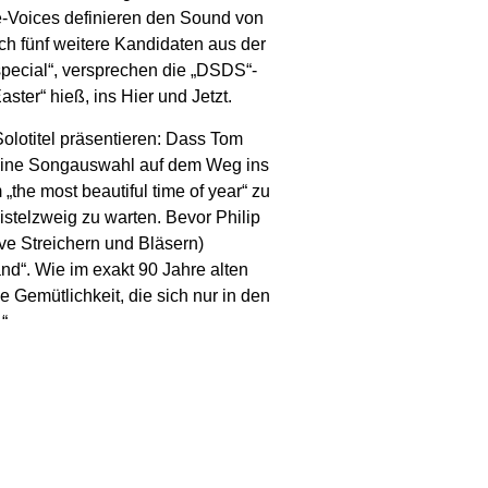
-Voices definieren den Sound von
och fünf weitere Kandidaten aus der
 special“, versprechen die „DSDS“-
ter“ hieß, ins Hier und Jetzt.
Solotitel präsentieren: Dass Tom
 seine Songauswahl auf dem Weg ins
he most beautiful time of year“ zu
stelzweig zu warten. Bevor Philip
ve Streichern und Bläsern)
and“. Wie im exakt 90 Jahre alten
e Gemütlichkeit, die sich nur in den
“