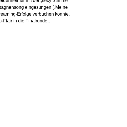
eidenheimer mit der „sexy Stimme“
ampagnensong eingesungen („Meine
Streaming-Erfolge verbuchen konnte.
op-Flair in die Finalrunde…