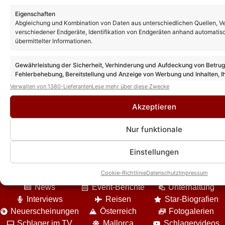
wird Gil Ofarim von den anderen
Kandidaten degradiert!
Eigenschaften
Abgleichung und Kombination von Daten aus unterschiedlichen Quellen, V
verschiedener Endgeräte, Identifikation von Endgeräten anhand automatis
übermittelter Informationen.
Gewährleistung der Sicherheit, Verhinderung und Aufdeckung von Betru
Fehlerbehebung, Bereitstellung und Anzeige von Werbung und Inhalten, I
Entscheidungen zum Datenschutz speichern und übermitteln.
Verwalten von 1380-Lieferanten
Lese mehr über diese Zwecke
Akzeptieren
Nur funktionale
Einstellungen
DIE VIELFALT UNSERES ANGEBOTES
Cookie-Richtlinie
Datenschutz
Impressum
News
Event-Berichte
Unterhaltung
Interviews
Reisen
Star-Biografien
Neuerscheinungen
Österreich
Fotogalerien
Schlager im TV
Mallorca
Schlagervideos