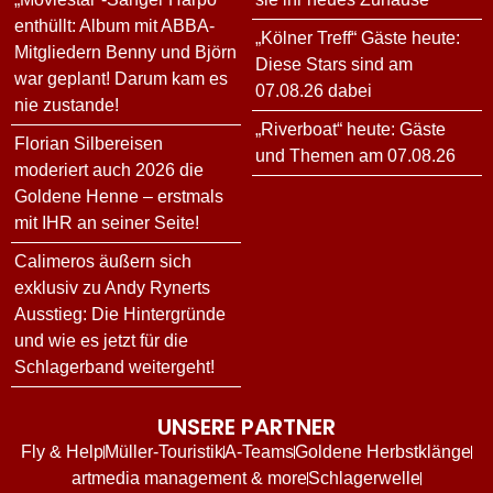
enthüllt: Album mit ABBA-
„Kölner Treff“ Gäste heute:
Mitgliedern Benny und Björn
Diese Stars sind am
war geplant! Darum kam es
07.08.26 dabei
nie zustande!
„Riverboat“ heute: Gäste
Florian Silbereisen
und Themen am 07.08.26
moderiert auch 2026 die
Goldene Henne – erstmals
mit IHR an seiner Seite!
Calimeros äußern sich
exklusiv zu Andy Rynerts
Ausstieg: Die Hintergründe
und wie es jetzt für die
Schlagerband weitergeht!
UNSERE PARTNER
Fly & Help
Müller-Touristik
A-Teams
Goldene Herbstklänge
artmedia management & more
Schlagerwelle