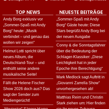
TOP NEWS
NEUESTE BEITRÄGE
Andy Borg exklusiv vor
„Sommer-Spaß mit Andy
„Sommer-Spaß mit Andy
Borg“ Gäste heute: Diese
Borg“ heute: „Musik
Stars begrüßt Andy Borg bei
verbindet – und genau das
der neuen Ausgabe
wollen wir zeigen“
Conny & die Sonntagsfahrer
Helmut Lotti spricht über
über die Bedeutung der
neues Album, die
Schlager-Klassiker: „Diese
Deutschland-Tour – und
Leichtigkeit hat in jeder
enthüllt seine andere
Epoche ihre Berechtigung“
musikalische Seite!
Mark Medlock sagt Auftritt in
Fällt die Helene Fischer
„Giovanni Zarrella Show“
Show 2026 doch aus? Das
unvorhergesehen ab!
sagt der Sender zum
Matthias Reim und Christin
Mediengerücht!
Stark ziehen um: Hier finden
„Moviestar“-Sänger Harpo
sie ihr neues Zuhause