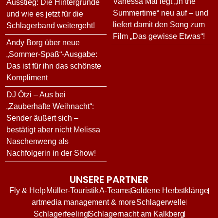
Vanessa Mai legt „In the
Ausstieg: Die Hintergründe
Summertime“ neu auf – und
und wie es jetzt für die
liefert damit den Song zum
Schlagerband weitergeht!
Film „Das gewisse Etwas“!
Andy Borg über neue
„Sommer-Spaß“-Ausgabe:
Das ist für ihn das schönste
Kompliment
DJ Ötzi – Aus bei
„Zauberhafte Weihnacht“:
Sender äußert sich –
bestätigt aber nicht Melissa
Naschenweng als
Nachfolgerin in der Show!
UNSERE PARTNER
Fly & Help
Müller-Touristik
A-Teams
Goldene Herbstklänge
artmedia management & more
Schlagerwelle
Schlagerfeeling
Schlagernacht am Kalkberg