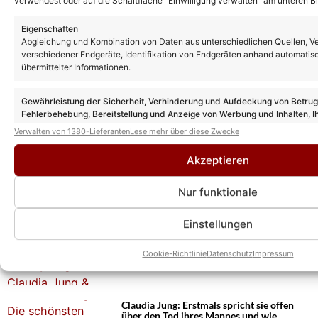
verwendest oder auf die Schaltfläche "Einwilligung verwalten" am unteren Bi
Eigenschaften
Abgleichung und Kombination von Daten aus unterschiedlichen Quellen, V
verschiedener Endgeräte, Identifikation von Endgeräten anhand automatis
übermittelter Informationen.
Gewährleistung der Sicherheit, Verhinderung und Aufdeckung von Betru
Fehlerbehebung, Bereitstellung und Anzeige von Werbung und Inhalten, I
Entscheidungen zum Datenschutz speichern und übermitteln.
Verwalten von 1380-Lieferanten
Lese mehr über diese Zwecke
Das könnte Euch auch interessieren:
Akzeptieren
Claudia Jung: Nach Tod ihres Mannes
spricht sie jetzt erstmals offen darüber,
wie ihr neues Leben aussieht
Nur funktionale
Einstellungen
SCHLAGER-REISETIPP: Sansibar 2028 mit
Johnny Logan, Claudia Jung & Nik P.!
Cookie-Richtlinie
Datenschutz
Impressum
Claudia Jung: Erstmals spricht sie offen
über den Tod ihres Mannes und wie