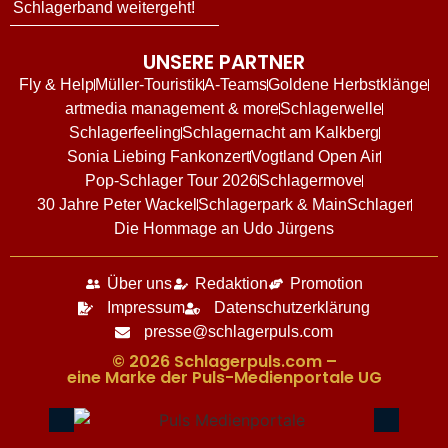
Schlagerband weitergeht!
UNSERE PARTNER
Fly & Help
Müller-Touristik
A-Teams
Goldene Herbstklänge
artmedia management & more
Schlagerwelle
Schlagerfeeling
Schlagernacht am Kalkberg
Sonia Liebing Fankonzert
Vogtland Open Air
Pop-Schlager Tour 2026
Schlagermove
30 Jahre Peter Wackel
Schlagerpark & MainSchlager
Die Hommage an Udo Jürgens
Über uns
Redaktion
Promotion
Impressum
Datenschutzerklärung
presse@schlagerpuls.com
© 2026 Schlagerpuls.com –
eine Marke der Puls-Medienportale UG​