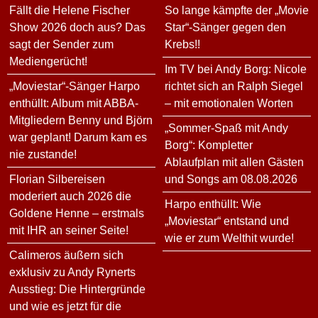
Fällt die Helene Fischer
So lange kämpfte der „Movie
Show 2026 doch aus? Das
Star“-Sänger gegen den
sagt der Sender zum
Krebs!!
Mediengerücht!
Im TV bei Andy Borg: Nicole
„Moviestar“-Sänger Harpo
richtet sich an Ralph Siegel
enthüllt: Album mit ABBA-
– mit emotionalen Worten
Mitgliedern Benny und Björn
„Sommer-Spaß mit Andy
war geplant! Darum kam es
Borg“: Kompletter
nie zustande!
Ablaufplan mit allen Gästen
Florian Silbereisen
und Songs am 08.08.2026
moderiert auch 2026 die
Harpo enthüllt: Wie
Goldene Henne – erstmals
„Moviestar“ entstand und
mit IHR an seiner Seite!
wie er zum Welthit wurde!
Calimeros äußern sich
exklusiv zu Andy Rynerts
Ausstieg: Die Hintergründe
und wie es jetzt für die