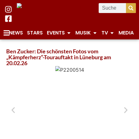
NEWS
STARS
EVENTS
MUSIK
TV
MEDIA
Ben Zucker: Die schönsten Fotos vom
„Kämpferherz“-Tourauftakt in Lüneburg am
20.02.26