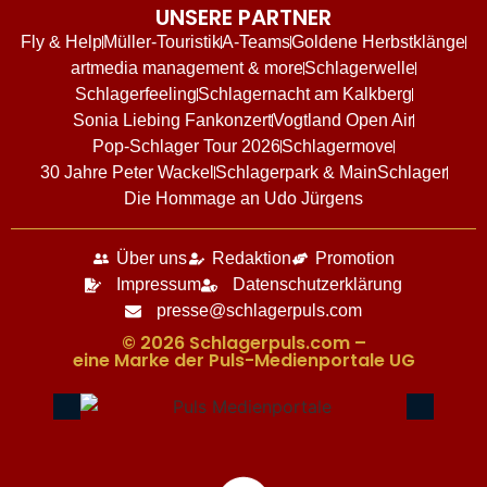
UNSERE PARTNER
Fly & Help
Müller-Touristik
A-Teams
Goldene Herbstklänge
artmedia management & more
Schlagerwelle
Schlagerfeeling
Schlagernacht am Kalkberg
Sonia Liebing Fankonzert
Vogtland Open Air
Pop-Schlager Tour 2026
Schlagermove
30 Jahre Peter Wackel
Schlagerpark & MainSchlager
Die Hommage an Udo Jürgens
Über uns
Redaktion
Promotion
Impressum
Datenschutzerklärung
presse@schlagerpuls.com
© 2026 Schlagerpuls.com –
eine Marke der Puls-Medienportale UG​