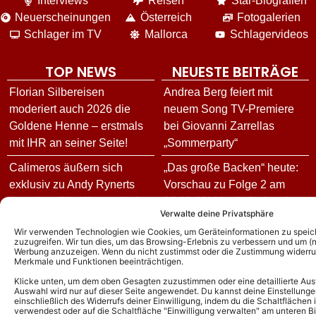
Interviews
Reisen
Star-Biografien
Neuerscheinungen
Österreich
Fotogalerien
Schlager im TV
Mallorca
Schlagervideos
TOP NEWS
NEUESTE BEITRÄGE
Florian Silbereisen
Andrea Berg feiert mit
moderiert auch 2026 die
neuem Song TV-Premiere
Goldene Henne – erstmals
bei Giovanni Zarrellas
mit IHR an seiner Seite!
„Sommerparty“
Calimeros äußern sich
„Das große Backen“ heute:
exklusiv zu Andy Rynerts
Vorschau zu Folge 2 am
Ausstieg: Die Hintergründe
05.08.26! Alle Aufgaben in
Verwalte deine Privatsphäre
und wie es jetzt für die
der 100. Episode der Show!
Wir verwenden Technologien wie Cookies, um Geräteinformationen zu speic
Schlagerband weitergeht!
zuzugreifen. Wir tun dies, um das Browsing-Erlebnis zu verbessern und um (ni
„Sommerkultur 26“ in
Werbung anzuzeigen. Wenn du nicht zustimmst oder die Zustimmung widerruf
Andy Borg über neue
Delmenhorst: Komplettes
Merkmale und Funktionen beeinträchtigen.
„Sommer-Spaß“-Ausgabe:
Programm vom 04. bis
Klicke unten, um dem oben Gesagten zuzustimmen oder eine detaillierte Aus
Auswahl wird nur auf dieser Seite angewendet. Du kannst deine Einstellunge
Das ist für ihn das schönste
08.08.26
einschließlich des Widerrufs deiner Einwilligung, indem du die Schaltflächen 
Kompliment
verwendest oder auf die Schaltfläche "Einwilligung verwalten" am unteren Bi