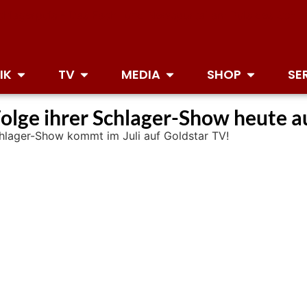
IK
TV
MEDIA
SHOP
SE
olge ihrer Schlager-Show heute a