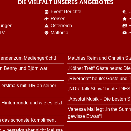
DIE VIELFALT UNSERES ANGEBOTES
Event-Berichte
U
Reisen
S
nungen
Österreich
F
 TV
Mallorca
S
 Sender zum Mediengerücht!
Matthias Reim und Christin St
rn Benny und Björn war
„Kölner Treff“ Gäste heute: Di
„Riverboat“ heute: Gäste und
 erstmals mit IHR an seiner
„NDR Talk Show“ heute: DIES
„Absolut Musik – Die besten S
 Hintergründe und wie es jetzt
Vanessa Mai legt „In the Summ
gewisse Etwas“!
n das schönste Kompliment
 – bestätigt aber nicht Melissa