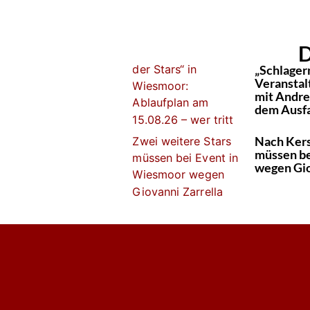
D
„Schlagern
Veranstal
mit Andre
dem Ausfa
Nach Kers
müssen be
wegen Gio