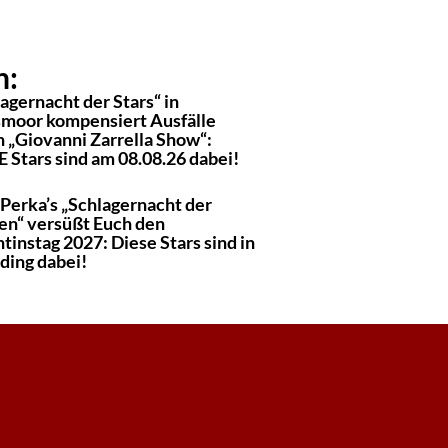
n:
agernacht der Stars“ in
moor kompensiert Ausfälle
h „Giovanni Zarrella Show“:
 Stars sind am 08.08.26 dabei!
 Perka’s „Schlagernacht der
en“ versüßt Euch den
tinstag 2027: Diese Stars sind in
ding dabei!