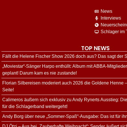
News
Interviews
Neuerschei
Schlager im
TOP NEWS
Fällt die Helene Fischer Show 2026 doch aus? Das sagt der
„Moviestar“-Sänger Harpo enthüllt: Album mit ABBA-Mitgliede
geplant! Darum kam es nie zustande!
Florian Silbereisen moderiert auch 2026 die Goldene Henne –
Seite!
Calimeros äußern sich exklusiv zu Andy Rynerts Ausstieg: Die
für die Schlagerband weitergeht!
Andy Borg über neue „Sommer-Spaß“-Ausgabe: Das ist für ih
DJ Ötzi – Aus bei „Zauberhafte Weihnacht“: Sender äußert sich