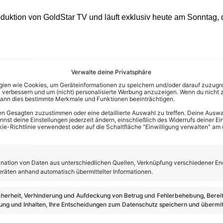
oduktion von GoldStar TV und läuft exklusiv heute am Sonntag, d
Verwalte deine Privatsphäre
en wie Cookies, um Geräteinformationen zu speichern und/oder darauf zuzugrei
 verbessern und um (nicht) personalisierte Werbung anzuzeigen. Wenn du nicht 
kann dies bestimmte Merkmale und Funktionen beeinträchtigen.
n Gesagten zuzustimmen oder eine detaillierte Auswahl zu treffen. Deine Auswah
st deine Einstellungen jederzeit ändern, einschließlich des Widerrufs deiner Ein
kie-Richtlinie verwendest oder auf die Schaltfläche "Einwilligung verwalten" am
ation von Daten aus unterschiedlichen Quellen, Verknüpfung verschiedener En
eräten anhand automatisch übermittelter Informationen.
cherheit, Verhinderung und Aufdeckung von Betrug und Fehlerbehebung, Bereit
ng und Inhalten, Ihre Entscheidungen zum Datenschutz speichern und übermit