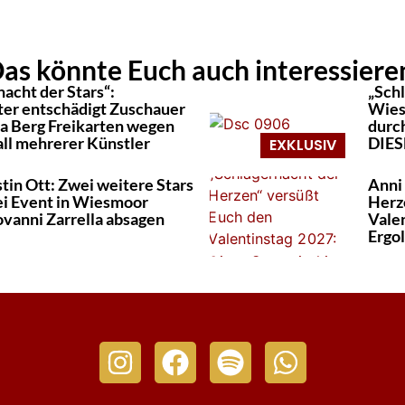
as könnte Euch auch interessiere
acht der Stars“:
„Schl
ter entschädigt Zuschauer
Wies
a Berg Freikarten wegen
durc
ll mehrerer Künstler
DIESE
tin Ott: Zwei weitere Stars
Anni
i Event in Wiesmoor
Herz
vanni Zarrella absagen
Valen
Ergol