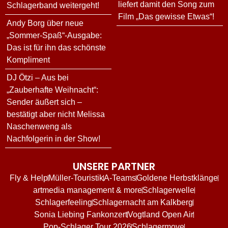
liefert damit den Song zum
Schlagerband weitergeht!
Film „Das gewisse Etwas“!
Andy Borg über neue
„Sommer-Spaß“-Ausgabe:
Das ist für ihn das schönste
Kompliment
DJ Ötzi – Aus bei
„Zauberhafte Weihnacht“:
Sender äußert sich –
bestätigt aber nicht Melissa
Naschenweng als
Nachfolgerin in der Show!
UNSERE PARTNER
Fly & Help
Müller-Touristik
A-Teams
Goldene Herbstklänge
artmedia management & more
Schlagerwelle
Schlagerfeeling
Schlagernacht am Kalkberg
Sonia Liebing Fankonzert
Vogtland Open Air
Pop-Schlager Tour 2026
Schlagermove