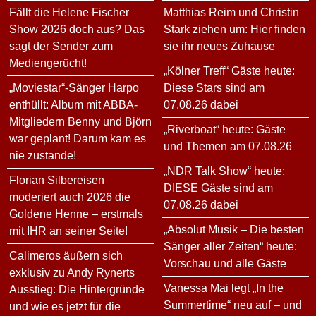
Fällt die Helene Fischer
Matthias Reim und Christin
Show 2026 doch aus? Das
Stark ziehen um: Hier finden
sagt der Sender zum
sie ihr neues Zuhause
Mediengerücht!
„Kölner Treff“ Gäste heute:
„Moviestar“-Sänger Harpo
Diese Stars sind am
enthüllt: Album mit ABBA-
07.08.26 dabei
Mitgliedern Benny und Björn
„Riverboat“ heute: Gäste
war geplant! Darum kam es
und Themen am 07.08.26
nie zustande!
„NDR Talk Show“ heute:
Florian Silbereisen
DIESE Gäste sind am
moderiert auch 2026 die
07.08.26 dabei
Goldene Henne – erstmals
„Absolut Musik – Die besten
mit IHR an seiner Seite!
Sänger aller Zeiten“ heute:
Calimeros äußern sich
Vorschau und alle Gäste
exklusiv zu Andy Rynerts
Vanessa Mai legt „In the
Ausstieg: Die Hintergründe
Summertime“ neu auf – und
und wie es jetzt für die