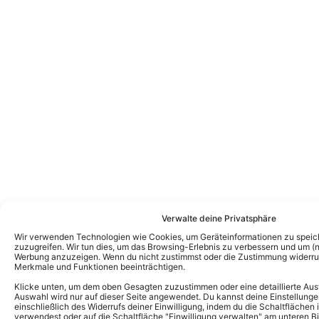
Verwalte deine Privatsphäre
Wir verwenden Technologien wie Cookies, um Geräteinformationen zu speic
zuzugreifen. Wir tun dies, um das Browsing-Erlebnis zu verbessern und um (ni
Werbung anzuzeigen. Wenn du nicht zustimmst oder die Zustimmung widerruf
Merkmale und Funktionen beeinträchtigen.
Kevin Drewes
Klicke unten, um dem oben Gesagten zuzustimmen oder eine detaillierte Aus
CHEFREDAKTEUR
Auswahl wird nur auf dieser Seite angewendet. Du kannst deine Einstellunge
einschließlich des Widerrufs deiner Einwilligung, indem du die Schaltflächen 
Kevin Drewes ist seit über 10 Jahren im
verwendest oder auf die Schaltfläche "Einwilligung verwalten" am unteren Bi