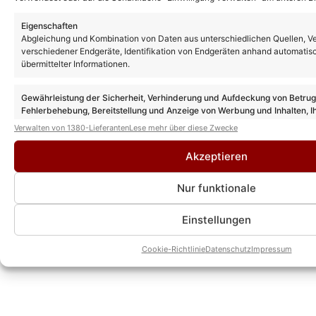
Schlager unterwegs und bringt als
Chefredakteur seine ganze Erfahrung und
Eigenschaften
Abgleichung und Kombination von Daten aus unterschiedlichen Quellen, V
Leidenschaft mit hinein. Kein anderer kann
verschiedener Endgeräte, Identifikation von Endgeräten anhand automatis
solch eine Expertise wie er vorweisen.
übermittelter Informationen.
» AUTORENPROFIL & ALLE ARTIKEL VON
KEVIN DREWES
Gewährleistung der Sicherheit, Verhinderung und Aufdeckung von Betru
Fehlerbehebung, Bereitstellung und Anzeige von Werbung und Inhalten, I
Entscheidungen zum Datenschutz speichern und übermitteln.
Verwalten von 1380-Lieferanten
Lese mehr über diese Zwecke
Akzeptieren
Nur funktionale
Einstellungen
Cookie-Richtlinie
Datenschutz
Impressum