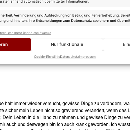
eräten anhand automatisch übermittelter Informationen.
 sehr darunter gelitten hätte, dann wäre ich nicht schon so la
cherheit, Verhinderung und Aufdeckung von Betrug und Fehlerbehebung, Bereit
ng und Inhalten, Ihre Entscheidungen zum Datenschutz speichern und übermit
anten
Lese mehr über diese Zwecke
eren
Nur funktionale
Ein
Cookie-Richtlinie
Datenschutz
Impressum
be halt immer wieder versucht, gewisse Dinge zu verändern, was
te sicher mein Leben nicht so gravierend verändert, wenn das 
 Dein Leben in die Hand zu nehmen und gewisse Dinge zu verä
i mir auch und deswegen bin ich auch krank geworden. Ich wuss