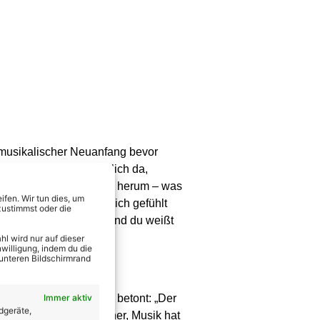
n musikalischer Neuanfang bevor
d jetzt stehst Du plötzlich da,
 plötzlich alles um Dich herum – was
fen. Wir tun dies, um
ben verändert hat, war ich gefühlt
zustimmst oder die
en war ich alleine – und du weißt
l wird nur auf dieser
willigung, indem du die
 unteren Bildschirmrand
Immer aktiv
 wie sie uns gegenüber betont: „Der
dgeräte,
kbar bin. Eines ist sicher, Musik hat