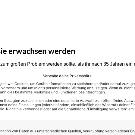
 sie erwachsen werden
n zum großen Problem werden sollte, als ihr nach 35 Jahren ei
 die Ohren und ich wusste gar nicht wie das Leben funktioniert. Un
Verwalte deine Privatsphäre
aupt alleine existieren?‘ Und wie baust Du Dich jetzt auf, wenn
en wie Cookies, um Geräteinformationen zu speichern und/oder darauf zuzugrei
r da ist.“, offenbart Anita und ergänzt: „Als sich mein ganzes Le
 verbessern und um (nicht) personalisierte Werbung anzuzeigen. Wenn du nicht 
kann dies bestimmte Merkmale und Funktionen beeinträchtigen.
 an meiner Seite, meine Freundin und meine Mama und ansonst
ranche eigentlich braucht, um nach vorne zu kommen.“
n Gesagten zuzustimmen oder eine detaillierte Auswahl zu treffen. Deine Auswah
st deine Einstellungen jederzeit ändern, einschließlich des Widerrufs deiner Ein
kie-Richtlinie verwendest oder auf die Schaltfläche "Einwilligung verwalten" am
 bereut sie nichts
ewegte Karriere bereut Anita jedoch nichts… ganz im Gegenteil
ation von Daten aus unterschiedlichen Quellen, Verknüpfung verschiedener En
ts im Unreinen bin, sondern ich für jede Erfahrung und alles dan