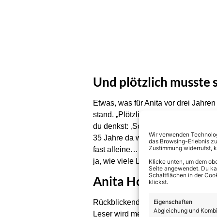
Und plötzlich musste
Etwas, was für Anita vor drei Jahre
stand. „Plötzlich fliegt mir alles um
du denkst: ‚Scheiße! Kann ich überh
Wir verwenden Technologi
35 Jahre da war – plötzlich nicht meh
das Browsing-Erlebnis zu
Zustimmung widerrufst, 
fast alleine… ich habe meinen Mann
ja, wie viele Leute man in dieser B
Klicke unten, um dem obe
Seite angewendet. Du kann
Schaltflächen in der Coo
Anita Hofmann: DARUM
klickst.
Eigenschaften
Rückblickend auf ihre bisher sehr b
Abgleichung und Kombin
Leser wird merken, dass ich mit nich