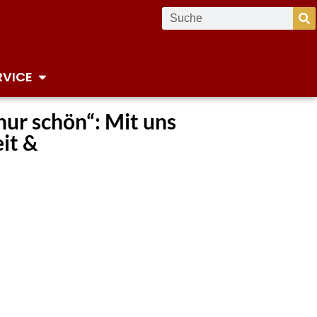
RVICE
nur schön“: Mit uns
eit &