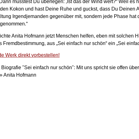
ann musstest Du überlegen: ‚Ist das der Wind wert?“ Weil es h
in den Kokon und hast Deine Ruhe und guckst, dass Du Deinen 
haltung Irgendjemanden gegenüber mit, sondern jede Phase hat
itgenommen.“
möchte Anita Hofmann jetzt Menschen helfen, eben mit solchen 
 Fremdbestimmung, aus „Sei einfach nur schön“ ein „Sei einfa
e Werk direkt vorbestellen!