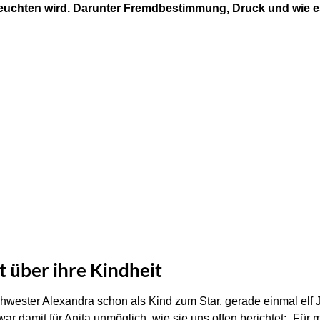
chten wird. Darunter Fremdbestimmung, Druck und wie es is
 über ihre Kindheit
wester Alexandra schon als Kind zum Star, gerade einmal elf Jah
ar damit für Anita unmöglich, wie sie uns offen berichtet: „Für