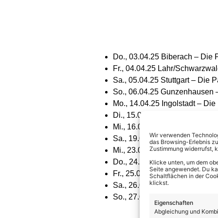
Do., 03.04.25 Biberach – Die 
Fr., 04.04.25 Lahr/Schwarzwal
Sa., 05.04.25 Stuttgart – Die 
So., 06.04.25 Gunzenhausen –
Mo., 14.04.25 Ingolstadt – Die
Di., 15.04.25 Hof – Die Paldau
Mi., 16.04.25 Halle/Saale – D
Wir verwenden Technologi
Sa., 19.04.25 München – Fant
das Browsing-Erlebnis zu
Zustimmung widerrufst, 
Mi., 23.04.25 Zwickau –
Die S
Do., 24.04.25 Magdeburg – Di
Klicke unten, um dem obe
Seite angewendet. Du kann
Fr., 25.04.25 Schwedt – Die S
Schaltflächen in der Coo
klickst.
Sa., 26.04.25 Neuruppin – Die
So., 27.04.25 Finsterwalde – 
Eigenschaften
Abgleichung und Kombin