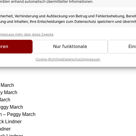
eräten anhand automatisch übermittelter Informationen.
cherheit, Verhinderung und Aufdeckung von Betrug und Fehlerbehebung, Bereit
ng und Inhalten, Ihre Entscheidungen zum Datenschutz speichern und übermit
anten
Lese mehr über diese Zwecke
eren
Nur funktionale
Ein
Cookie-Richtlinie
Datenschutz
Impressum
y March
gy March
March
eggy March
hn – Peggy March
ick Lindner
ndner