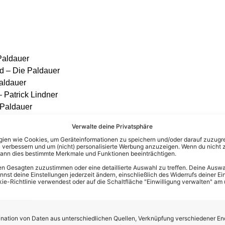
Paldauer
d – Die Paldauer
Paldauer
 Patrick Lindner
 Paldauer
er
Verwalte deine Privatsphäre
ie Paldauer
en wie Cookies, um Geräteinformationen zu speichern und/oder darauf zuzugrei
asy
 verbessern und um (nicht) personalisierte Werbung anzuzeigen. Wenn du nicht 
kann dies bestimmte Merkmale und Funktionen beeinträchtigen.
chlagerpiloten
e Schlagerpiloten
n Gesagten zuzustimmen oder eine detaillierte Auswahl zu treffen. Deine Auswah
st deine Einstellungen jederzeit ändern, einschließlich des Widerrufs deiner Ein
chlagerpiloten
kie-Richtlinie verwendest oder auf die Schaltfläche "Einwilligung verwalten" am
 Schlagerpiloten
Die Schlagerpiloten
ation von Daten aus unterschiedlichen Quellen, Verknüpfung verschiedener En