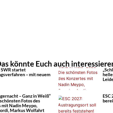
as könnte Euch auch interessiere
 SWR startet
„Schl
gsverfahren – mit neuem
hell
Leid
agernacht – Ganz in Weiß“
ESC 
 schönsten Fotos des
berei
 mit Nadin Meypo,
Jordi, Markus Wolfahrt