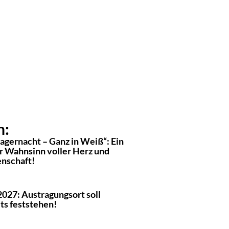
n:
agernacht – Ganz in Weiß“: Ein
er Wahnsinn voller Herz und
enschaft!
2027: Austragungsort soll
ts feststehen!