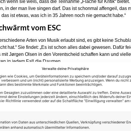
uch wenn sie weiß, dass die Teilnahme „Fläche für Kritik“ bietet. 
in der man live singen darf. Das ist schonmal affengeil, das m
, das ist etwas, was ich in 35 Jahren noch nie gemacht habe.“
schwärmt vom ESC
verschiedene Arten von Musik erlaubt sind, es gibt keine Schublad
t hat.“ Sie findet: „Es ist schon alles dabei gewesen. Dafür fe
it Jørgen Olsen in den Vorentscheid schaffen kann und vielleic
ken in jedem Fall die Daumen.
Verwalte deine Privatsphäre
en wie Cookies, um Geräteinformationen zu speichern und/oder darauf zuzugrei
 verbessern und um (nicht) personalisierte Werbung anzuzeigen. Wenn du nicht 
kann dies bestimmte Merkmale und Funktionen beeinträchtigen.
n Gesagten zuzustimmen oder eine detaillierte Auswahl zu treffen. Deine Auswah
st deine Einstellungen jederzeit ändern, einschließlich des Widerrufs deiner Ein
kie-Richtlinie verwendest oder auf die Schaltfläche "Einwilligung verwalten" am
ation von Daten aus unterschiedlichen Quellen, Verknüpfung verschiedener En
eräten anhand automatisch übermittelter Informationen.