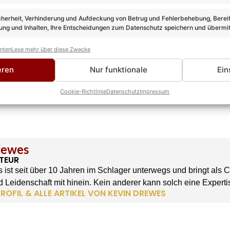
cherheit, Verhinderung und Aufdeckung von Betrug und Fehlerbehebung, Bereit
ng und Inhalten, Ihre Entscheidungen zum Datenschutz speichern und übermit
anten
Lese mehr über diese Zwecke
eren
Nur funktionale
Ein
Cookie-Richtlinie
Datenschutz
Impressum
rewes
TEUR
 ist seit über 10 Jahren im Schlager unterwegs und bringt als 
 Leidenschaft mit hinein. Kein anderer kann solch eine Experti
ROFIL & ALLE ARTIKEL VON KEVIN DREWES