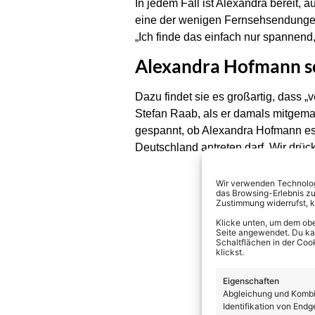
In jedem Fall ist Alexandra bereit, a
eine der wenigen Fernsehsendungen, 
„Ich finde das einfach nur spannend
Alexandra Hofmann 
Dazu findet sie es großartig, dass „
Stefan Raab, als er damals mitgemach
gespannt, ob Alexandra Hofmann es m
Deutschland antreten darf. Wir drüc
Wir verwenden Technologi
das Browsing-Erlebnis zu
Zustimmung widerrufst, 
Klicke unten, um dem obe
Seite angewendet. Du kann
Schaltflächen in der Coo
klickst.
Eigenschaften
Abgleichung und Kombin
Identifikation von Endg