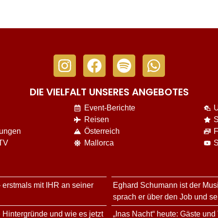
DIE VIELFALT UNSERES ANGEBOTES
Event-Berichte
U
Reisen
S
nungen
Österreich
F
 TV
Mallorca
S
 erstmals mit IHR an seiner
Eghard Schumann ist der Musi
sprach er über den Job und s
 Hintergründe und wie es jetzt
„Inas Nacht“ heute: Gäste und