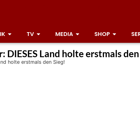
IK
TV
MEDIA
SHOP
SE
 DIESES Land holte erstmals den 