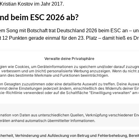
Kristian Kostov im Jahr 2017.
and beim ESC 2026 ab?
nem Song mit Botschaft trat Deutschland 2026 beim ESC an – un
 12 Punkten gerade einmal für den 23. Platz – damit hieß es Drit
Verwalte deine Privatsphäre
en wie Cookies, um Geräteinformationen zu speichern und/oder darauf zuzugrei
 verbessern und um (nicht) personalisierte Werbung anzuzeigen. Wenn du nicht 
kann dies bestimmte Merkmale und Funktionen beeinträchtigen.
n Gesagten zuzustimmen oder eine detaillierte Auswahl zu treffen. Deine Auswah
st deine Einstellungen jederzeit ändern, einschließlich des Widerrufs deiner Ein
kie-Richtlinie verwendest oder auf die Schaltfläche "Einwilligung verwalten" am
ation von Daten aus unterschiedlichen Quellen, Verknüpfung verschiedener En
eräten anhand automatisch übermittelter Informationen.
cherheit, Verhinderung und Aufdeckung von Betrug und Fehlerbehebung, Bereit