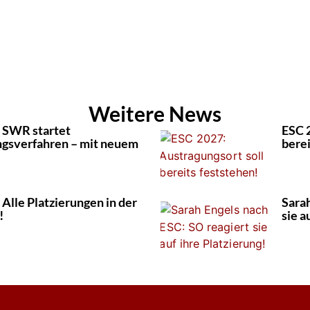
Weitere News
 SWR startet
ESC 
gsverfahren – mit neuem
berei
Alle Platzierungen in der
Sarah
!
sie a