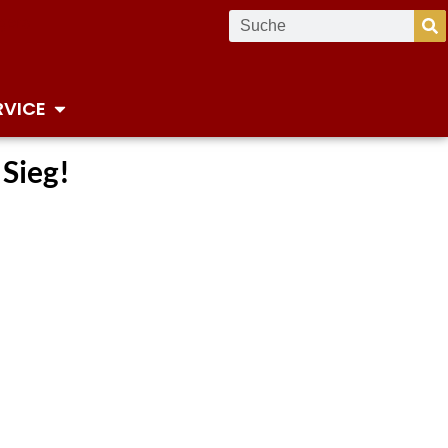
RVICE
Sieg!