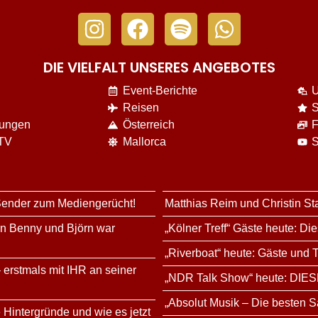
DIE VIELFALT UNSERES ANGEBOTES
Event-Berichte
U
Reisen
S
nungen
Österreich
F
 TV
Mallorca
S
 Sender zum Mediengerücht!
Matthias Reim und Christin St
rn Benny und Björn war
„Kölner Treff“ Gäste heute: Di
„Riverboat“ heute: Gäste und
 erstmals mit IHR an seiner
„NDR Talk Show“ heute: DIES
„Absolut Musik – Die besten S
 Hintergründe und wie es jetzt