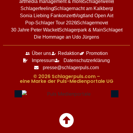
artmedia management & more
Schlagerwelle
Schlagerfeeling
Schlagernacht am Kalkberg
Sonia Liebing Fankonzert
Vogtland Open Air
Pop-Schlager Tour 2026
Schlagermove
30 Jahre Peter Wackel
Schlagerpark & MainSchlager
Die Hommage an Udo Jürgens
Über uns
Redaktion
Promotion
Impressum
Datenschutzerklärung
presse@schlagerpuls.com
© 2026 Schlagerpuls.com –
eine Marke der Puls-Medienportale UG​