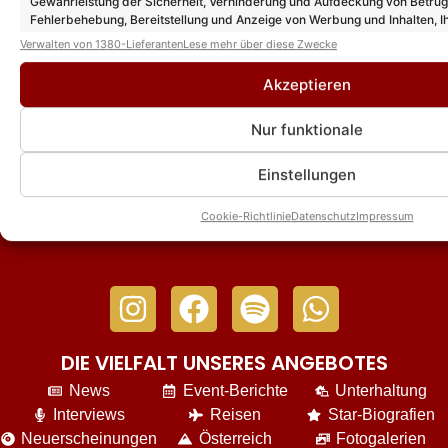
Gewährleistung der Sicherheit, Verhinderung und Aufdeckung von Betru
„Die SchlagerNacht – Ganz in Weiß“:
Fehlerbehebung, Bereitstellung und Anzeige von Werbung und Inhalten, I
Große Vorfreude auf diesjährige Ausgabe
Entscheidungen zum Datenschutz speichern und übermitteln.
Verwalten von 1380-Lieferanten
Lese mehr über diese Zwecke
– Gäste erklären den Zauber des
besonderen Events!
Akzeptieren
Alexandra Hofmann: Wunderschöne
Nur funktionale
Liebeserklärung an ihren Mann zum
Verlobungstag!
Einstellungen
Cookie-Richtlinie
Datenschutz
Impressum
DIE VIELFALT UNSERES ANGEBOTES
News
Event-Berichte
Unterhaltung
Interviews
Reisen
Star-Biografien
Neuerscheinungen
Österreich
Fotogalerien