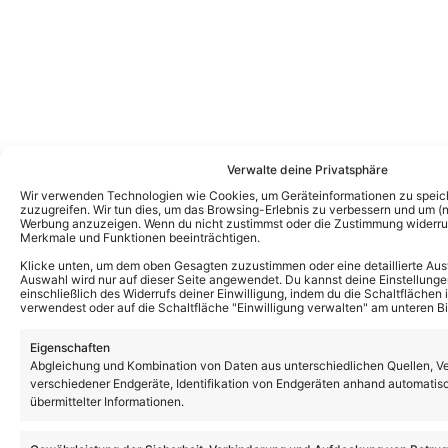
Verwalte deine Privatsphäre
Wir verwenden Technologien wie Cookies, um Geräteinformationen zu speic
zuzugreifen. Wir tun dies, um das Browsing-Erlebnis zu verbessern und um (ni
Werbung anzuzeigen. Wenn du nicht zustimmst oder die Zustimmung widerruf
Merkmale und Funktionen beeinträchtigen.
Das könnte Euch auch interessieren:
„Schlagernacht – Ganz in Weiß“: Ein heller
Klicke unten, um dem oben Gesagten zuzustimmen oder eine detaillierte Aus
Wahnsinn voller Herz und Leidenschaft!
Auswahl wird nur auf dieser Seite angewendet. Du kannst deine Einstellunge
einschließlich des Widerrufs deiner Einwilligung, indem du die Schaltflächen 
verwendest oder auf die Schaltfläche "Einwilligung verwalten" am unteren Bi
Eigenschaften
„Die Schlagernacht – Ganz in Weiß“ 2026:
Abgleichung und Kombination von Daten aus unterschiedlichen Quellen, V
Die schönsten Fotos des Konzertes mit
verschiedener Endgeräte, Identifikation von Endgeräten anhand automatis
Nadin Meypo, Francine Jordi, Markus
übermittelter Informationen.
Wolfahrt uvm.