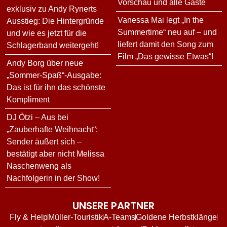
Vorschau und alle Gäste
exklusiv zu Andy Rynerts
Vanessa Mai legt „In the
Ausstieg: Die Hintergründe
Summertime“ neu auf – und
und wie es jetzt für die
liefert damit den Song zum
Schlagerband weitergeht!
Film „Das gewisse Etwas“!
Andy Borg über neue
„Sommer-Spaß“-Ausgabe:
Das ist für ihn das schönste
Kompliment
DJ Ötzi – Aus bei
„Zauberhafte Weihnacht“:
Sender äußert sich –
bestätigt aber nicht Melissa
Naschenweng als
Nachfolgerin in der Show!
UNSERE PARTNER
Fly & Help
Müller-Touristik
A-Teams
Goldene Herbstklänge