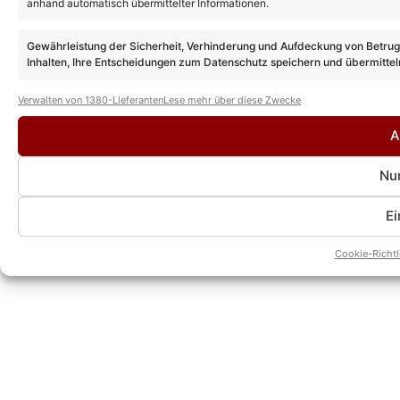
anhand automatisch übermittelter Informationen.
Gewährleistung der Sicherheit, Verhinderung und Aufdeckung von Betru
Inhalten, Ihre Entscheidungen zum Datenschutz speichern und übermittel
Verwalten von 1380-Lieferanten
Lese mehr über diese Zwecke
A
Nur
Ei
Cookie-Richtl