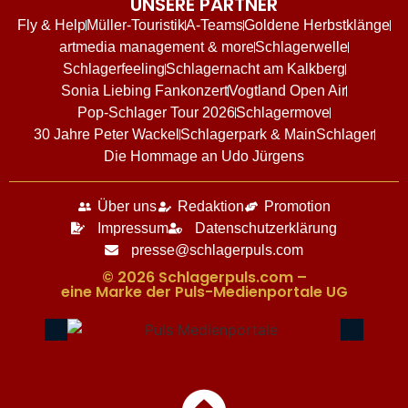
UNSERE PARTNER
Fly & Help
Müller-Touristik
A-Teams
Goldene Herbstklänge
artmedia management & more
Schlagerwelle
Schlagerfeeling
Schlagernacht am Kalkberg
Sonia Liebing Fankonzert
Vogtland Open Air
Pop-Schlager Tour 2026
Schlagermove
30 Jahre Peter Wackel
Schlagerpark & MainSchlager
Die Hommage an Udo Jürgens
Über uns
Redaktion
Promotion
Impressum
Datenschutzerklärung
presse@schlagerpuls.com
© 2026 Schlagerpuls.com –
eine Marke der Puls-Medienportale UG​