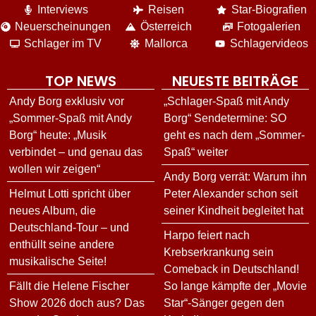
Interviews
Reisen
Star-Biografien
Neuerscheinungen
Österreich
Fotogalerien
Schlager im TV
Mallorca
Schlagervideos
TOP NEWS
NEUESTE BEITRÄGE
Andy Borg exklusiv vor
„Schlager-Spaß mit Andy
„Sommer-Spaß mit Andy
Borg“ Sendetermine: SO
Borg“ heute: „Musik
geht es nach dem „Sommer-
verbindet – und genau das
Spaß“ weiter
wollen wir zeigen“
Andy Borg verrät: Warum ihn
Helmut Lotti spricht über
Peter Alexander schon seit
neues Album, die
seiner Kindheit begleitet hat
Deutschland-Tour – und
Harpo feiert nach
enthüllt seine andere
Krebserkrankung sein
musikalische Seite!
Comeback in Deutschland!
Fällt die Helene Fischer
So lange kämpfte der „Movie
Show 2026 doch aus? Das
Star“-Sänger gegen den