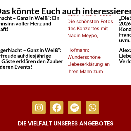
as könnte Euch auch interessiere
nacht – Ganz in Weiß“: Ein
„Die
hnsinn voller Herz und
2026
aft!
Konz
Fran
uvm.
agerNacht – Ganz in Weiß“:
Alex
freude auf diesjährige
Lieb
 Gäste erklären den Zauber
Verl
deren Events!
DIE VIELFALT UNSERES ANGEBOTES