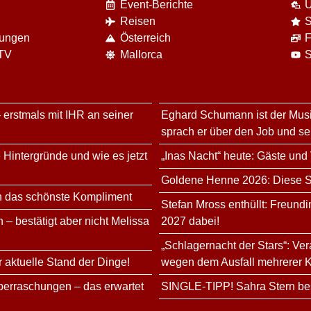
Event-Berichte
U
Reisen
S
nungen
Österreich
F
 TV
Mallorca
S
 erstmals mit IHR an seiner
Eghard Schumann ist der Musi
sprach er über den Job und s
 Hintergründe und wie es jetzt
„Inas Nacht“ heute: Gäste und
Goldene Henne 2026: Diese Sta
n das schönste Kompliment
Stefan Mross enthüllt: Freundi
 – bestätigt aber nicht Melissa
2027 dabei!
„Schlagernacht der Stars“: Ve
r aktuelle Stand der Dinge!
wegen dem Ausfall mehrerer K
erraschungen – das erwartet
SINGLE-TIPP! Sahra Stern bes