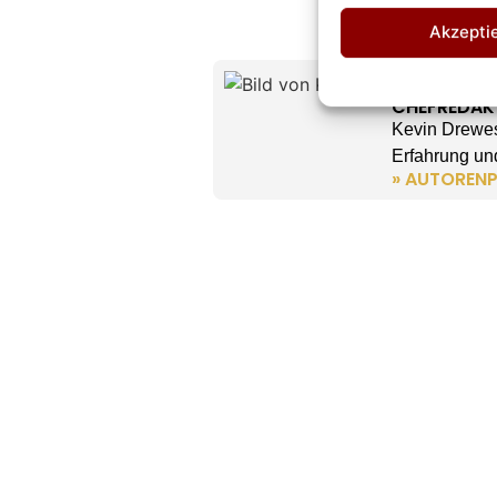
Akzepti
Kevin D
CHEFREDAK
Kevin Drewes
Erfahrung und
» AUTORENP