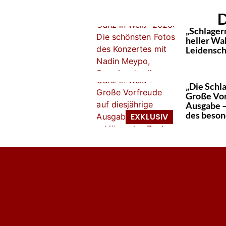
D
„Schlager
heller Wa
Leidensch
„Die Schl
Große Vor
Ausgabe –
des beson