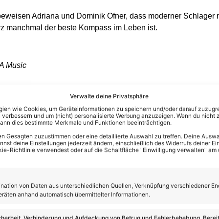
n beweisen Adriana und Dominik Ofner, dass moderner Schlager 
rz manchmal der beste Kompass im Leben ist.
IA Music
Verwalte deine Privatsphäre
en wie Cookies, um Geräteinformationen zu speichern und/oder darauf zuzugrei
 verbessern und um (nicht) personalisierte Werbung anzuzeigen. Wenn du nicht 
kann dies bestimmte Merkmale und Funktionen beeinträchtigen.
n Gesagten zuzustimmen oder eine detaillierte Auswahl zu treffen. Deine Auswah
st deine Einstellungen jederzeit ändern, einschließlich des Widerrufs deiner Ein
kie-Richtlinie verwendest oder auf die Schaltfläche "Einwilligung verwalten" am
ation von Daten aus unterschiedlichen Quellen, Verknüpfung verschiedener En
eräten anhand automatisch übermittelter Informationen.
cherheit, Verhinderung und Aufdeckung von Betrug und Fehlerbehebung, Bereit