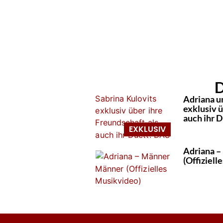
D
Adriana u
exklusiv ü
auch ihr D
Adriana –
(Offiziell