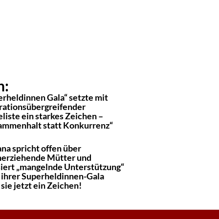
n:
erheldinnen Gala“ setzte mit
rationsübergreifender
liste ein starkes Zeichen –
ammenhalt statt Konkurrenz“
na spricht offen über
inerziehende Mütter und
isiert „mangelnde Unterstützung“
t ihrer Superheldinnen-Gala
 sie jetzt ein Zeichen!