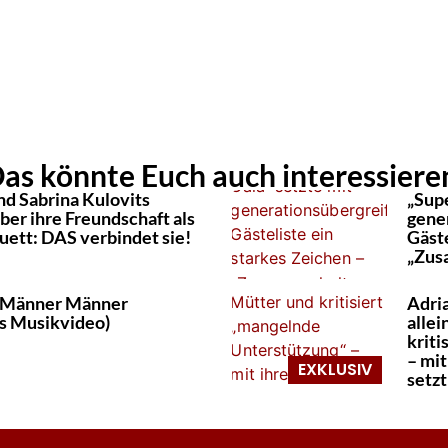
as könnte Euch auch interessiere
nd Sabrina Kulovits
„Sup
ber ihre Freundschaft als
gene
uett: DAS verbindet sie!
Gäste
„Zus
 Männer Männer
Adria
es Musikvideo)
alle
krit
– mi
setzt