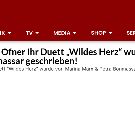
IK
TV
MEDIA
SHOP
SE
 Ofner Ihr Duett „Wildes Herz“ w
assar geschrieben!