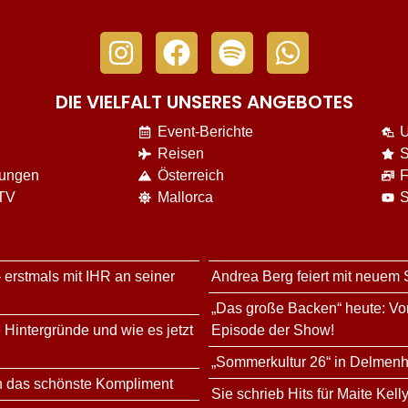
DIE VIELFALT UNSERES ANGEBOTES
Event-Berichte
U
Reisen
S
nungen
Österreich
F
 TV
Mallorca
S
 erstmals mit IHR an seiner
Andrea Berg feiert mit neuem
„Das große Backen“ heute: Vor
 Hintergründe und wie es jetzt
Episode der Show!
„Sommerkultur 26“ in Delmenh
n das schönste Kompliment
Sie schrieb Hits für Maite Kell