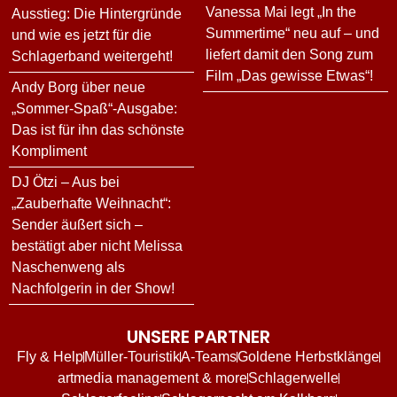
Vanessa Mai legt „In the
Ausstieg: Die Hintergründe
Summertime“ neu auf – und
und wie es jetzt für die
liefert damit den Song zum
Schlagerband weitergeht!
Film „Das gewisse Etwas“!
Andy Borg über neue
„Sommer-Spaß“-Ausgabe:
Das ist für ihn das schönste
Kompliment
DJ Ötzi – Aus bei
„Zauberhafte Weihnacht“:
Sender äußert sich –
bestätigt aber nicht Melissa
Naschenweng als
Nachfolgerin in der Show!
UNSERE PARTNER
Fly & Help
Müller-Touristik
A-Teams
Goldene Herbstklänge
artmedia management & more
Schlagerwelle