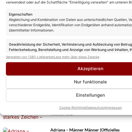
verwendest oder auf die Schaltfläche "Einwilligung verwalten" am unteren Bi
Eigenschaften
Abgleichung und Kombination von Daten aus unterschiedlichen Quellen, V
verschiedener Endgeräte, Identifikation von Endgeräten anhand automatis
übermittelter Informationen.
Gewährleistung der Sicherheit, Verhinderung und Aufdeckung von Betru
Fehlerbehebung, Bereitstellung und Anzeige von Werbung und Inhalten, I
Entscheidungen zum Datenschutz speichern und übermitteln.
Verwalten von 1380-Lieferanten
Lese mehr über diese Zwecke
Das könnte Euch auch interessieren:
Akzeptieren
Sabrina Kulovits über sich und ihre
„Sommerhitparade“-Teilnahme: DAS will
sie mit ihrer Teilnahme erreichen!
Nur funktionale
Einstellungen
„Superheldinnen Gala“ setzte mit
generationsübergreifender Gästeliste ein
Cookie-Richtlinie
Datenschutz
Impressum
starkes Zeichen – „Zusammenhalt statt
Konkurrenz“
Adriana – Männer Männer (Offizielles