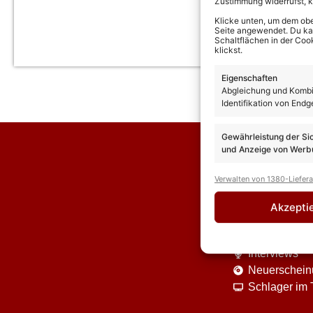
Zustimmung widerrufst, 
Klicke unten, um dem obe
Seite angewendet. Du kann
Schaltflächen in der Coo
klickst.
Eigenschaften
Abgleichung und Kombin
Identifikation von Endg
Gewährleistung der Si
und Anzeige von Werbu
Verwalten von 1380-Liefer
Akzepti
News
Interviews
Neuerschei
Schlager im