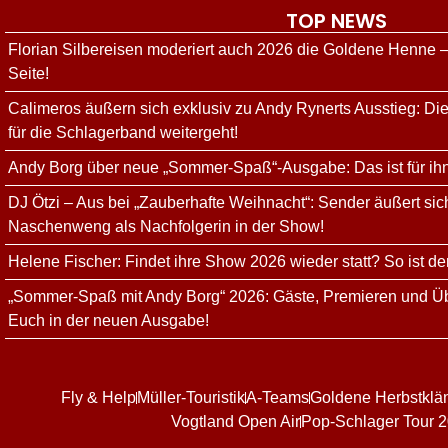
TOP NEWS
Florian Silbereisen moderiert auch 2026 die Goldene Henne –
Seite!
Calimeros äußern sich exklusiv zu Andy Rynerts Ausstieg: Die
für die Schlagerband weitergeht!
Andy Borg über neue „Sommer-Spaß“-Ausgabe: Das ist für ih
DJ Ötzi – Aus bei „Zauberhafte Weihnacht“: Sender äußert sich
Naschenweng als Nachfolgerin in der Show!
Helene Fischer: Findet ihre Show 2026 wieder statt? So ist de
„Sommer-Spaß mit Andy Borg“ 2026: Gäste, Premieren und Üb
Euch in der neuen Ausgabe!
Fly & Help
Müller-Touristik
A-Teams
Goldene Herbstklä
Vogtland Open Air
Pop-Schlager Tour 