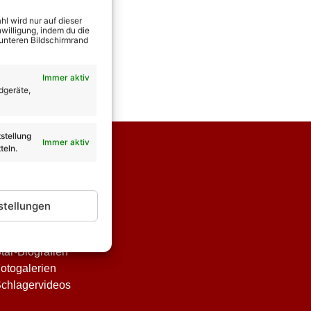
l wird nur auf dieser
willigung, indem du die
 unteren Bildschirmrand
Immer aktiv
dgeräte,
stellung
Immer aktiv
teln.
stellungen
nterhaltung
tar-Biografien
otogalerien
chlagervideos