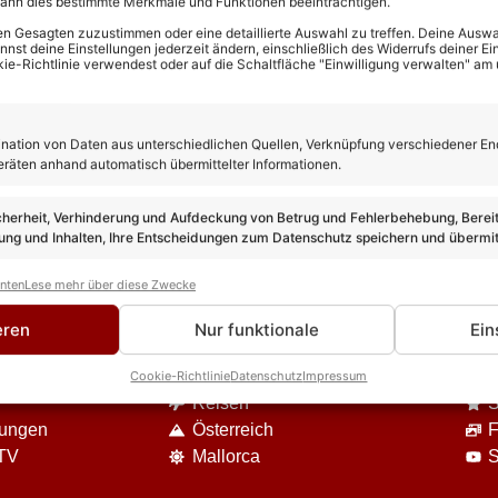
kann dies bestimmte Merkmale und Funktionen beeinträchtigen.
n Gesagten zuzustimmen oder eine detaillierte Auswahl zu treffen. Deine Auswah
st deine Einstellungen jederzeit ändern, einschließlich des Widerrufs deiner Ein
kie-Richtlinie verwendest oder auf die Schaltfläche "Einwilligung verwalten" am
ation von Daten aus unterschiedlichen Quellen, Verknüpfung verschiedener En
eräten anhand automatisch übermittelter Informationen.
cherheit, Verhinderung und Aufdeckung von Betrug und Fehlerbehebung, Bereit
ng und Inhalten, Ihre Entscheidungen zum Datenschutz speichern und übermit
anten
Lese mehr über diese Zwecke
eren
Nur funktionale
Ein
DIE VIELFALT UNSERES ANGEBOTES
Event-Berichte
U
Cookie-Richtlinie
Datenschutz
Impressum
Reisen
S
nungen
Österreich
F
 TV
Mallorca
S