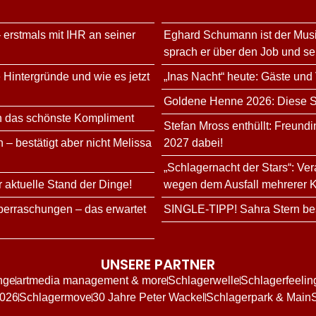
 erstmals mit IHR an seiner
Eghard Schumann ist der Musi
sprach er über den Job und s
 Hintergründe und wie es jetzt
„Inas Nacht“ heute: Gäste und
Goldene Henne 2026: Diese Sta
n das schönste Kompliment
Stefan Mross enthüllt: Freundi
 – bestätigt aber nicht Melissa
2027 dabei!
„Schlagernacht der Stars“: Ve
r aktuelle Stand der Dinge!
wegen dem Ausfall mehrerer K
erraschungen – das erwartet
SINGLE-TIPP! Sahra Stern bes
UNSERE PARTNER
nge
artmedia management & more
Schlagerwelle
Schlagerfeelin
2026
Schlagermove
30 Jahre Peter Wackel
Schlagerpark & Main