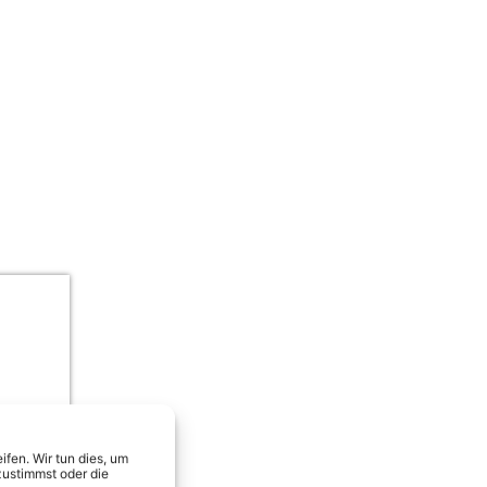
fen. Wir tun dies, um
Julian Sommer, Frenzy & Calvin Kle
zustimmst oder die