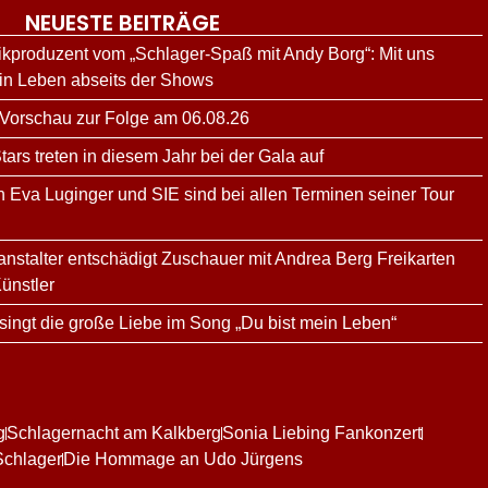
NEUESTE BEITRÄGE
kproduzent vom „Schlager-Spaß mit Andy Borg“: Mit uns
ein Leben abseits der Shows
 Vorschau zur Folge am 06.08.26
rs treten in diesem Jahr bei der Gala auf
n Eva Luginger und SIE sind bei allen Terminen seiner Tour
ranstalter entschädigt Zuschauer mit Andrea Berg Freikarten
ünstler
ingt die große Liebe im Song „Du bist mein Leben“
g
Schlagernacht am Kalkberg
Sonia Liebing Fankonzert
Schlager
Die Hommage an Udo Jürgens