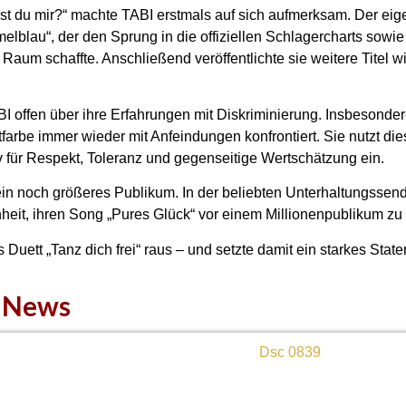
örst du mir?“ machte TABI erstmals auf sich aufmerksam. Der ei
melblau“, der den Sprung in die offiziellen Schlagercharts sowie 
aum schaffte. Anschließend veröffentlichte sie weitere Titel w
BI offen über ihre Erfahrungen mit Diskriminierung. Insbesonde
tfarbe immer wieder mit Anfeindungen konfrontiert. Sie nutzt di
iv für Respekt, Toleranz und gegenseitige Wertschätzung ein.
ein noch größeres Publikum. In der beliebten Unterhaltungssen
enheit, ihren Song „Pures Glück“ vor einem Millionenpublikum zu
s Duett „Tanz dich frei“ raus – und setzte damit ein starkes Stat
e News