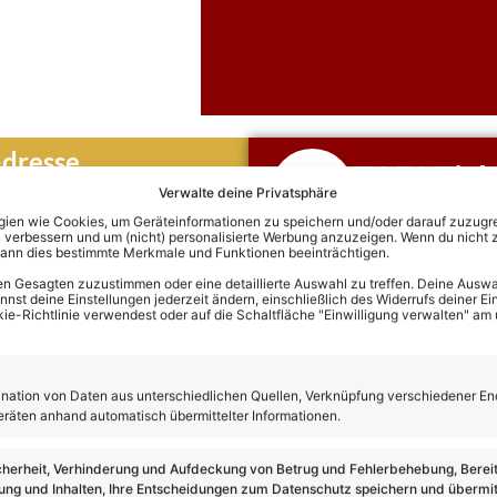
dresse
TABI Tick
Verwalte deine Privatsphäre
Hier klicken und di
en wie Cookies, um Geräteinformationen zu speichern und/oder darauf zuzugrei
Termine von TABI 
 verbessern und um (nicht) personalisierte Werbung anzuzeigen. Wenn du nicht 
kann dies bestimmte Merkmale und Funktionen beeinträchtigen.
n Gesagten zuzustimmen oder eine detaillierte Auswahl zu treffen. Deine Auswah
st deine Einstellungen jederzeit ändern, einschließlich des Widerrufs deiner Ein
kie-Richtlinie verwendest oder auf die Schaltfläche "Einwilligung verwalten" am
agersängerin, die sich in den vergangenen Jahren als vielvers
Besonders auffällig sind ihre positive Ausstrahlung, ihre modern
ation von Daten aus unterschiedlichen Quellen, Verknüpfung verschiedener En
 für Toleranz und Vielfalt.
eräten anhand automatisch übermittelter Informationen.
g TABI leidenschaftlich gern. Lange Zeit hielt sie ihre Begeiste
da sie sich nicht immer traute, offen dazu zu stehen. Erst vor 
cherheit, Verhinderung und Aufdeckung von Betrug und Fehlerbehebung, Bereit
ng und Inhalten, Ihre Entscheidungen zum Datenschutz speichern und übermit
afür, ihre Liebe zum Schlager öffentlich zu leben und musikalis