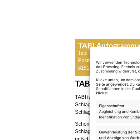
TABI Autogramma
Tabi
Postfach 95 01 68
Wir verwenden Technologi
das Browsing-Erlebnis zu
81517 München
Zustimmung widerrufst, 
Klicke unten, um dem obe
TABI – Biografie
Seite angewendet. Du kann
Schaltflächen in der Coo
klickst.
TABI ist eine deutsche Schl
Schlagerszene etabliert hat. 
Eigenschaften
Abgleichung und Kombin
Schlagers und ihr Engagement
Identifikation von Endg
Schon seit ihrer Kindheit san
Schlager jedoch eher zurück, 
Gewährleistung der Si
und Anzeige von Werbu
entschied sie sich bewusst d