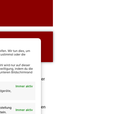
ets
rekt Tickets für alle
fen. Wir tun dies, um
sichern!
zustimmst oder die
l wird nur auf dieser
willigung, indem du die
 unteren Bildschirmrand
prechende Newcomerin der
e Interpretation des
Immer aktiv
dgeräte,
rung für den deutschen
etwas mehr als zwei Jahren
stellung
Immer aktiv
teln.
ch umzusetzen.