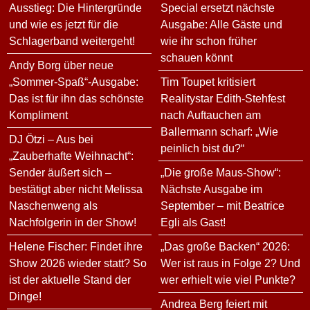
Ausstieg: Die Hintergründe
Special ersetzt nächste
und wie es jetzt für die
Ausgabe: Alle Gäste und
Schlagerband weitergeht!
wie ihr schon früher
schauen könnt
Andy Borg über neue
„Sommer-Spaß“-Ausgabe:
Tim Toupet kritisiert
Das ist für ihn das schönste
Realitystar Edith-Stehfest
Kompliment
nach Auftauchen am
Ballermann scharf: „Wie
DJ Ötzi – Aus bei
peinlich bist du?“
„Zauberhafte Weihnacht“:
Sender äußert sich –
„Die große Maus-Show“:
bestätigt aber nicht Melissa
Nächste Ausgabe im
Naschenweng als
September – mit Beatrice
Nachfolgerin in der Show!
Egli als Gast!
Helene Fischer: Findet ihre
„Das große Backen“ 2026:
Show 2026 wieder statt? So
Wer ist raus in Folge 2? Und
ist der aktuelle Stand der
wer erhielt wie viel Punkte?
Dinge!
Andrea Berg feiert mit