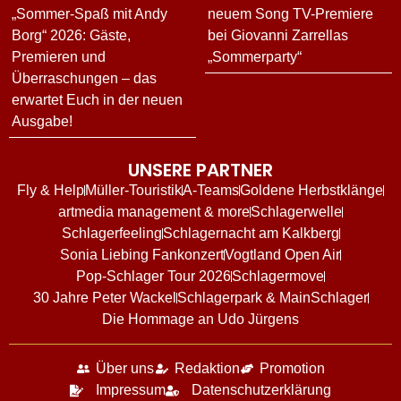
„Sommer-Spaß mit Andy
neuem Song TV-Premiere
Borg“ 2026: Gäste,
bei Giovanni Zarrellas
Premieren und
„Sommerparty“
Überraschungen – das
erwartet Euch in der neuen
Ausgabe!
UNSERE PARTNER
Fly & Help
Müller-Touristik
A-Teams
Goldene Herbstklänge
artmedia management & more
Schlagerwelle
Schlagerfeeling
Schlagernacht am Kalkberg
Sonia Liebing Fankonzert
Vogtland Open Air
Pop-Schlager Tour 2026
Schlagermove
30 Jahre Peter Wackel
Schlagerpark & MainSchlager
Die Hommage an Udo Jürgens
Über uns
Redaktion
Promotion
Impressum
Datenschutzerklärung