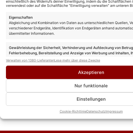
Das könnte Euch auch interessieren:
einschließlich des Widerrufs deiner Einwilligung, indem du die Schaltflächen 
verwendest oder auf die Schaltfläche "Einwilligung verwalten" am unteren Bi
Zwei wie Eins: Wir stellen Euch das
Newcomer-Duo vor
Eigenschaften
Abgleichung und Kombination von Daten aus unterschiedlichen Quellen, V
verschiedener Endgeräte, Identifikation von Endgeräten anhand automatis
übermittelter Informationen.
„Die Schlager des Monats“: DIESE Gäste
sind am 28.06.24 dabei
Gewährleistung der Sicherheit, Verhinderung und Aufdeckung von Betru
Fehlerbehebung, Bereitstellung und Anzeige von Werbung und Inhalten, I
Entscheidungen zum Datenschutz speichern und übermitteln.
Verwalten von 1380-Lieferanten
Lese mehr über diese Zwecke
„Immer wieder sonntags“ wegen Frauen-
WM nicht live – so läuft das
Akzeptieren
Sommerhitkönig-Voting ab
Nur funktionale
„Immer wieder sonntags“: Gäste der
Einstellungen
letzten Ausgaben in 2023 offiziell
Cookie-Richtlinie
Datenschutz
Impressum