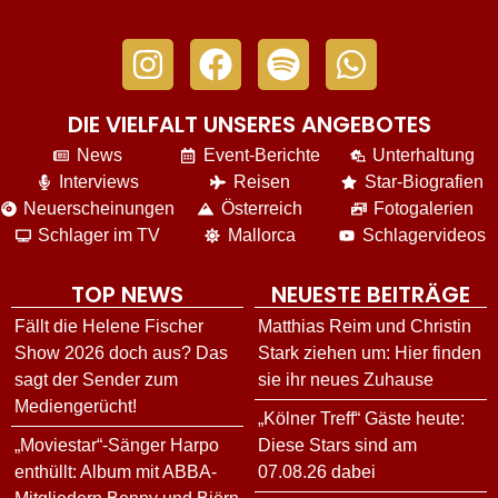
DIE VIELFALT UNSERES ANGEBOTES
News
Event-Berichte
Unterhaltung
Interviews
Reisen
Star-Biografien
Neuerscheinungen
Österreich
Fotogalerien
Schlager im TV
Mallorca
Schlagervideos
TOP NEWS
NEUESTE BEITRÄGE
Fällt die Helene Fischer
Matthias Reim und Christin
Show 2026 doch aus? Das
Stark ziehen um: Hier finden
sagt der Sender zum
sie ihr neues Zuhause
Mediengerücht!
„Kölner Treff“ Gäste heute:
„Moviestar“-Sänger Harpo
Diese Stars sind am
enthüllt: Album mit ABBA-
07.08.26 dabei