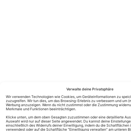
Verwalte deine Privatsphäre
Wir verwenden Technologien wie Cookies, um Geräteinformationen zu speic
zuzugreifen. Wir tun dies, um das Browsing-Erlebnis zu verbessern und um (ni
Werbung anzuzeigen. Wenn du nicht zustimmst oder die Zustimmung widerruf
Merkmale und Funktionen beeinträchtigen.
Klicke unten, um dem oben Gesagten zuzustimmen oder eine detaillierte Aus
Auswahl wird nur auf dieser Seite angewendet. Du kannst deine Einstellunge
einschließlich des Widerrufs deiner Einwilligung, indem du die Schaltflächen 
Das könnte Euch auch interessieren:
verwendest oder auf die Schaltfläche "Einwilligung verwalten" am unteren Bi