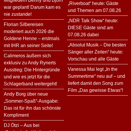
Mitgliedern Benny und Björn
„Riverboat“ heute: Gäste
war geplant! Darum kam es
und Themen am 07.08.26
nie zustande!
„NDR Talk Show“ heute:
Florian Silbereisen
DIESE Gäste sind am
moderiert auch 2026 die
07.08.26 dabei
Goldene Henne – erstmals
„Absolut Musik – Die besten
mit IHR an seiner Seite!
Sänger aller Zeiten“ heute:
Calimeros äußern sich
Vorschau und alle Gäste
exklusiv zu Andy Rynerts
Vanessa Mai legt „In the
Ausstieg: Die Hintergründe
Summertime“ neu auf – und
und wie es jetzt für die
liefert damit den Song zum
Schlagerband weitergeht!
Film „Das gewisse Etwas“!
Andy Borg über neue
„Sommer-Spaß“-Ausgabe:
Das ist für ihn das schönste
Kompliment
DJ Ötzi – Aus bei