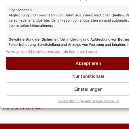
ZDF-Fernsehgarten: Quiz-Special ersetzt
nächste Ausgabe: Alle Gäste und wie ihr
Eigenschaften
schon früher schauen könnt
Abgleichung und Kombination von Daten aus unterschiedlichen Quellen, V
verschiedener Endgeräte, Identifikation von Endgeräten anhand automatis
übermittelter Informationen.
ZDF-Fernsehgarten Gäste nächste
Ausgabe: Diese Stars sind am 16.08.26
Gewährleistung der Sicherheit, Verhinderung und Aufdeckung von Betru
beim Motto „Italo-Schlager“ dabei
Fehlerbehebung, Bereitstellung und Anzeige von Werbung und Inhalten, I
Entscheidungen zum Datenschutz speichern und übermitteln.
Verwalten von 1380-Lieferanten
Lese mehr über diese Zwecke
ZDF-Fernsehgarten Gäste heute: Diese
Akzeptieren
Stars sind am 02.08.26 dabei
Nur funktionale
Einstellungen
ZDF-Fernsehgarten Gäste heute: Diese
Stars sind am 26.07.26 dabei
Cookie-Richtlinie
Datenschutz
Impressum