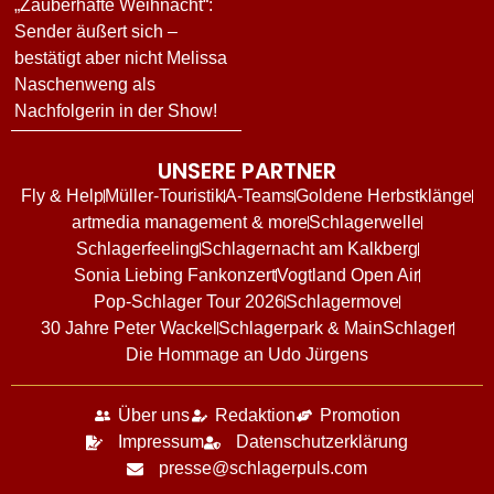
„Zauberhafte Weihnacht“:
Sender äußert sich –
bestätigt aber nicht Melissa
Naschenweng als
Nachfolgerin in der Show!
UNSERE PARTNER
Fly & Help
Müller-Touristik
A-Teams
Goldene Herbstklänge
artmedia management & more
Schlagerwelle
Schlagerfeeling
Schlagernacht am Kalkberg
Sonia Liebing Fankonzert
Vogtland Open Air
Pop-Schlager Tour 2026
Schlagermove
30 Jahre Peter Wackel
Schlagerpark & MainSchlager
Die Hommage an Udo Jürgens
Über uns
Redaktion
Promotion
Impressum
Datenschutzerklärung
presse@schlagerpuls.com