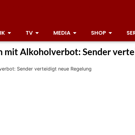
IK
TV
MEDIA
SHOP
SE
mit Alkoholverbot: Sender verte