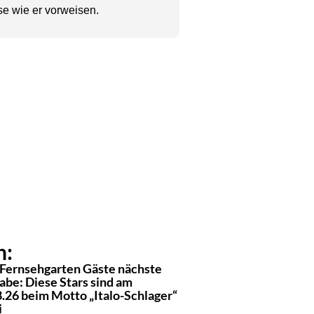
se wie er vorweisen.
n:
Fernsehgarten Gäste nächste
abe: Diese Stars sind am
8.26 beim Motto „Italo-Schlager“
i