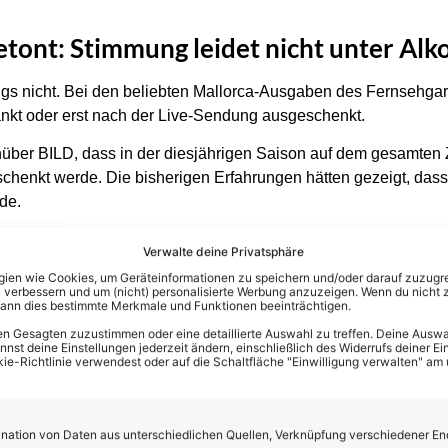
tont: Stimmung leidet nicht unter Alk
gs nicht. Bei den beliebten Mallorca-Ausgaben des Fernsehgart
nkt oder erst nach der Live-Sendung ausgeschenkt.
nüber BILD, dass in der diesjährigen Saison auf dem gesamte
chenkt werde. Die bisherigen Erfahrungen hätten gezeigt, das
de.
Verwalte deine Privatsphäre
en wie Cookies, um Geräteinformationen zu speichern und/oder darauf zuzugrei
 verbessern und um (nicht) personalisierte Werbung anzuzeigen. Wenn du nicht 
kann dies bestimmte Merkmale und Funktionen beeinträchtigen.
n Gesagten zuzustimmen oder eine detaillierte Auswahl zu treffen. Deine Auswah
st deine Einstellungen jederzeit ändern, einschließlich des Widerrufs deiner Ein
kie-Richtlinie verwendest oder auf die Schaltfläche "Einwilligung verwalten" am
ation von Daten aus unterschiedlichen Quellen, Verknüpfung verschiedener En