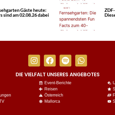
ehgarten Gäste heute:
ZDF-
s sind am 02.08.26 dabei
Diese
DIE VIELFALT UNSERES ANGEBOTES
Event-Berichte
U
Reisen
S
nungen
Österreich
F
 TV
Mallorca
S