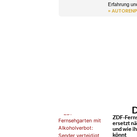
Erfahrung und
» AUTORENP
D
ZDF-Ferns
ersetzt n
und wie i
könnt