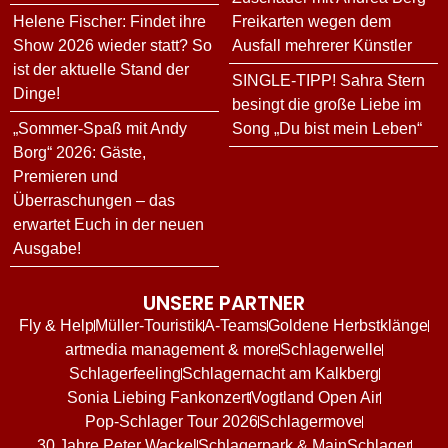
Helene Fischer: Findet ihre
Freikarten wegen dem
Show 2026 wieder statt? So
Ausfall mehrerer Künstler
ist der aktuelle Stand der
SINGLE-TIPP! Sahra Stern
Dinge!
besingt die große Liebe im
„Sommer-Spaß mit Andy
Song „Du bist mein Leben“
Borg“ 2026: Gäste,
Premieren und
Überraschungen – das
erwartet Euch in der neuen
Ausgabe!
UNSERE PARTNER
Fly & Help
Müller-Touristik
A-Teams
Goldene Herbstklänge
artmedia management & more
Schlagerwelle
Schlagerfeeling
Schlagernacht am Kalkberg
Sonia Liebing Fankonzert
Vogtland Open Air
Pop-Schlager Tour 2026
Schlagermove
30 Jahre Peter Wackel
Schlagerpark & MainSchlager