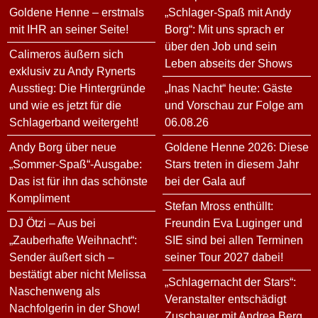
Goldene Henne – erstmals
„Schlager-Spaß mit Andy
mit IHR an seiner Seite!
Borg“: Mit uns sprach er
über den Job und sein
Calimeros äußern sich
Leben abseits der Shows
exklusiv zu Andy Rynerts
Ausstieg: Die Hintergründe
„Inas Nacht“ heute: Gäste
und wie es jetzt für die
und Vorschau zur Folge am
Schlagerband weitergeht!
06.08.26
Andy Borg über neue
Goldene Henne 2026: Diese
„Sommer-Spaß“-Ausgabe:
Stars treten in diesem Jahr
Das ist für ihn das schönste
bei der Gala auf
Kompliment
Stefan Mross enthüllt:
DJ Ötzi – Aus bei
Freundin Eva Luginger und
„Zauberhafte Weihnacht“:
SIE sind bei allen Terminen
Sender äußert sich –
seiner Tour 2027 dabei!
bestätigt aber nicht Melissa
„Schlagernacht der Stars“:
Naschenweng als
Veranstalter entschädigt
Nachfolgerin in der Show!
Zuschauer mit Andrea Berg