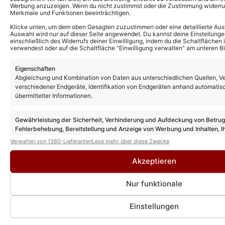
Werbung anzuzeigen. Wenn du nicht zustimmst oder die Zustimmung widerruf
Merkmale und Funktionen beeinträchtigen.
Klicke unten, um dem oben Gesagten zuzustimmen oder eine detaillierte Aus
Auswahl wird nur auf dieser Seite angewendet. Du kannst deine Einstellunge
einschließlich des Widerrufs deiner Einwilligung, indem du die Schaltflächen 
verwendest oder auf die Schaltfläche "Einwilligung verwalten" am unteren Bi
Das könnte Euch auch interessieren:
Eigenschaften
ZDF-Fernsehgarten: Quiz-Special ersetzt
nächste Ausgabe: Alle Gäste und wie ihr
Abgleichung und Kombination von Daten aus unterschiedlichen Quellen, V
schon früher schauen könnt
verschiedener Endgeräte, Identifikation von Endgeräten anhand automatis
übermittelter Informationen.
ZDF-Fernsehgarten Gäste nächste
Gewährleistung der Sicherheit, Verhinderung und Aufdeckung von Betru
Ausgabe: Diese Stars sind am 16.08.26
Fehlerbehebung, Bereitstellung und Anzeige von Werbung und Inhalten, I
beim Motto „Italo-Schlager“ dabei
Entscheidungen zum Datenschutz speichern und übermitteln.
Verwalten von 1380-Lieferanten
Lese mehr über diese Zwecke
Akzeptieren
ZDF-Fernsehgarten Gäste heute: Diese
Stars sind am 02.08.26 dabei
Nur funktionale
Einstellungen
ZDF-Fernsehgarten Gäste heute: Diese