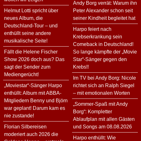
Andy Borg verrät: Warum ihn
Helmut Lotti spricht über
Peter Alexander schon seit
neues Album, die
seiner Kindheit begleitet hat
Deutschland-Tour – und
Harpo feiert nach
enthüllt seine andere
Krebserkrankung sein
musikalische Seite!
Comeback in Deutschland!
Fällt die Helene Fischer
So lange kämpfte der „Movie
Show 2026 doch aus? Das
Star“-Sänger gegen den
sagt der Sender zum
Krebs!!
Mediengerücht!
Im TV bei Andy Borg: Nicole
„Moviestar“-Sänger Harpo
richtet sich an Ralph Siegel
enthüllt: Album mit ABBA-
– mit emotionalen Worten
Mitgliedern Benny und Björn
„Sommer-Spaß mit Andy
war geplant! Darum kam es
Borg“: Kompletter
nie zustande!
Ablaufplan mit allen Gästen
Florian Silbereisen
und Songs am 08.08.2026
moderiert auch 2026 die
Harpo enthüllt: Wie