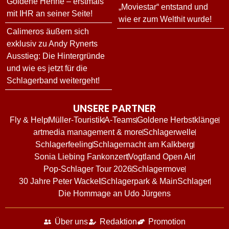
Goldene Henne – erstmals
„Moviestar“ entstand und
mit IHR an seiner Seite!
wie er zum Welthit wurde!
Calimeros äußern sich
exklusiv zu Andy Rynerts
Ausstieg: Die Hintergründe
und wie es jetzt für die
Schlagerband weitergeht!
UNSERE PARTNER
Fly & Help
Müller-Touristik
A-Teams
Goldene Herbstklänge
artmedia management & more
Schlagerwelle
Schlagerfeeling
Schlagernacht am Kalkberg
Sonia Liebing Fankonzert
Vogtland Open Air
Pop-Schlager Tour 2026
Schlagermove
30 Jahre Peter Wackel
Schlagerpark & MainSchlager
Die Hommage an Udo Jürgens
Über uns
Redaktion
Promotion