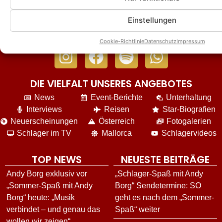
Einstellungen
Cookie-Richtlinie
Datenschutz
Impressum
DIE VIELFALT UNSERES ANGEBOTES
News
Event-Berichte
Unterhaltung
Interviews
Reisen
Star-Biografien
Neuerscheinungen
Österreich
Fotogalerien
Schlager im TV
Mallorca
Schlagervideos
TOP NEWS
NEUESTE BEITRÄGE
Andy Borg exklusiv vor
„Schlager-Spaß mit Andy
„Sommer-Spaß mit Andy
Borg“ Sendetermine: SO
Borg“ heute: „Musik
geht es nach dem „Sommer-
verbindet – und genau das
Spaß“ weiter
wollen wir zeigen“