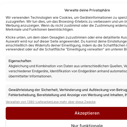
Verwalte deine Privatsphäre
Das könnte Euch auch interessieren:
Wir verwenden Technologien wie Cookies, um Geräteinformationen zu speic
ZDF-Fernsehgarten: Quiz-Special ersetzt
zuzugreifen. Wir tun dies, um das Browsing-Erlebnis zu verbessern und um (ni
nächste Ausgabe: Alle Gäste und wie ihr
Werbung anzuzeigen. Wenn du nicht zustimmst oder die Zustimmung widerruf
schon früher schauen könnt
Merkmale und Funktionen beeinträchtigen.
Klicke unten, um dem oben Gesagten zuzustimmen oder eine detaillierte Aus
Auswahl wird nur auf dieser Seite angewendet. Du kannst deine Einstellunge
einschließlich des Widerrufs deiner Einwilligung, indem du die Schaltflächen 
ZDF-Fernsehgarten Gäste nächste
verwendest oder auf die Schaltfläche "Einwilligung verwalten" am unteren Bi
Ausgabe: Diese Stars sind am 16.08.26
beim Motto „Italo-Schlager“ dabei
Eigenschaften
Abgleichung und Kombination von Daten aus unterschiedlichen Quellen, V
verschiedener Endgeräte, Identifikation von Endgeräten anhand automatis
übermittelter Informationen.
ZDF-Fernsehgarten Gäste heute: Diese
Stars sind am 02.08.26 dabei
Gewährleistung der Sicherheit, Verhinderung und Aufdeckung von Betru
Fehlerbehebung, Bereitstellung und Anzeige von Werbung und Inhalten, I
Entscheidungen zum Datenschutz speichern und übermitteln.
Verwalten von 1380-Lieferanten
Lese mehr über diese Zwecke
ZDF-Fernsehgarten Gäste heute: Diese
Stars sind am 26.07.26 dabei
Akzeptieren
Nur funktionale