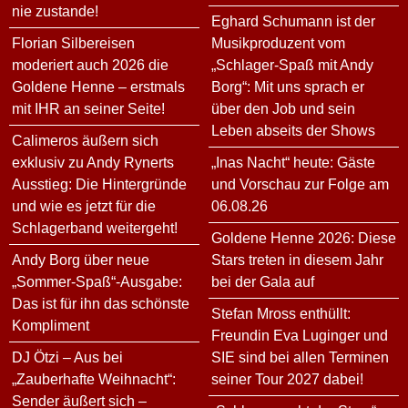
nie zustande!
Eghard Schumann ist der
Florian Silbereisen
Musikproduzent vom
moderiert auch 2026 die
„Schlager-Spaß mit Andy
Goldene Henne – erstmals
Borg“: Mit uns sprach er
mit IHR an seiner Seite!
über den Job und sein
Leben abseits der Shows
Calimeros äußern sich
exklusiv zu Andy Rynerts
„Inas Nacht“ heute: Gäste
Ausstieg: Die Hintergründe
und Vorschau zur Folge am
und wie es jetzt für die
06.08.26
Schlagerband weitergeht!
Goldene Henne 2026: Diese
Andy Borg über neue
Stars treten in diesem Jahr
„Sommer-Spaß“-Ausgabe:
bei der Gala auf
Das ist für ihn das schönste
Stefan Mross enthüllt:
Kompliment
Freundin Eva Luginger und
DJ Ötzi – Aus bei
SIE sind bei allen Terminen
„Zauberhafte Weihnacht“:
seiner Tour 2027 dabei!
Sender äußert sich –