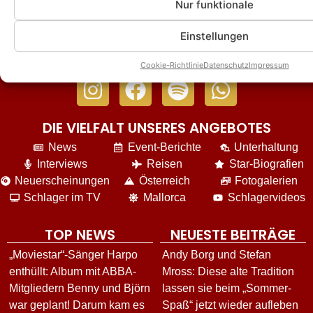
Nur funktionale
Einstellungen
Cookie-Richtlinie
Datenschutz
Impressum
DIE VIELFALT UNSERES ANGEBOTES
News
Event-Berichte
Unterhaltung
Interviews
Reisen
Star-Biografien
Neuerscheinungen
Österreich
Fotogalerien
Schlager im TV
Mallorca
Schlagervideos
TOP NEWS
NEUESTE BEITRÄGE
„Moviestar“-Sänger Harpo
Andy Borg und Stefan
enthüllt: Album mit ABBA-
Mross: Diese alte Tradition
Mitgliedern Benny und Björn
lassen sie beim „Sommer-
war geplant! Darum kam es
Spaß“ jetzt wieder aufleben