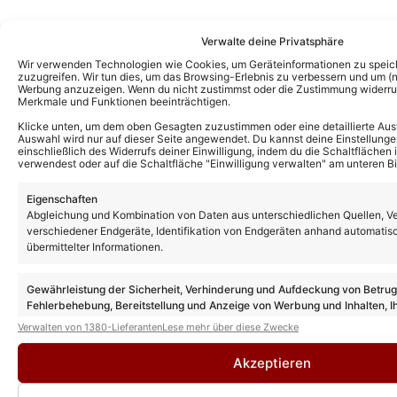
Verwalte deine Privatsphäre
Das könnte Euch auch interessieren:
Wir verwenden Technologien wie Cookies, um Geräteinformationen zu speic
ZDF-Fernsehgarten: Quiz-Special ersetzt
zuzugreifen. Wir tun dies, um das Browsing-Erlebnis zu verbessern und um (ni
nächste Ausgabe: Alle Gäste und wie ihr
Werbung anzuzeigen. Wenn du nicht zustimmst oder die Zustimmung widerruf
Merkmale und Funktionen beeinträchtigen.
schon früher schauen könnt
Klicke unten, um dem oben Gesagten zuzustimmen oder eine detaillierte Aus
Auswahl wird nur auf dieser Seite angewendet. Du kannst deine Einstellunge
einschließlich des Widerrufs deiner Einwilligung, indem du die Schaltflächen 
verwendest oder auf die Schaltfläche "Einwilligung verwalten" am unteren Bi
ZDF-Fernsehgarten Gäste nächste
Ausgabe: Diese Stars sind am 16.08.26
beim Motto „Italo-Schlager“ dabei
Eigenschaften
Abgleichung und Kombination von Daten aus unterschiedlichen Quellen, V
verschiedener Endgeräte, Identifikation von Endgeräten anhand automatis
übermittelter Informationen.
ZDF-Fernsehgarten Gäste heute: Diese
Stars sind am 02.08.26 dabei
Gewährleistung der Sicherheit, Verhinderung und Aufdeckung von Betru
Fehlerbehebung, Bereitstellung und Anzeige von Werbung und Inhalten, I
Entscheidungen zum Datenschutz speichern und übermitteln.
Verwalten von 1380-Lieferanten
Lese mehr über diese Zwecke
ZDF-Fernsehgarten Gäste heute: Diese
Stars sind am 26.07.26 dabei
Akzeptieren