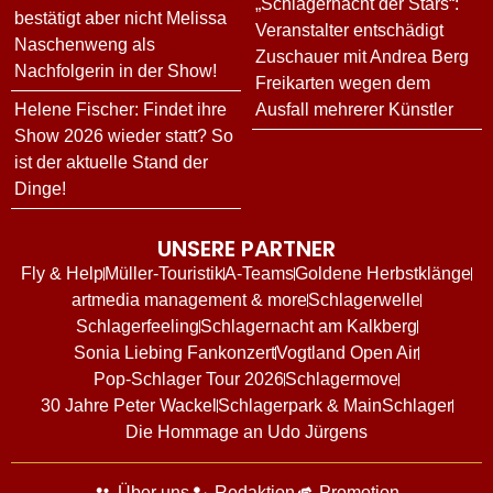
„Schlagernacht der Stars“:
bestätigt aber nicht Melissa
Veranstalter entschädigt
Naschenweng als
Zuschauer mit Andrea Berg
Nachfolgerin in der Show!
Freikarten wegen dem
Helene Fischer: Findet ihre
Ausfall mehrerer Künstler
Show 2026 wieder statt? So
ist der aktuelle Stand der
Dinge!
UNSERE PARTNER
Fly & Help
Müller-Touristik
A-Teams
Goldene Herbstklänge
artmedia management & more
Schlagerwelle
Schlagerfeeling
Schlagernacht am Kalkberg
Sonia Liebing Fankonzert
Vogtland Open Air
Pop-Schlager Tour 2026
Schlagermove
30 Jahre Peter Wackel
Schlagerpark & MainSchlager
Die Hommage an Udo Jürgens
Über uns
Redaktion
Promotion