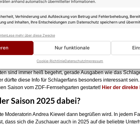
eräten anhand automatisch übermittelter Informationen.
cherheit, Verhinderung und Aufdeckung von Betrug und Fehlerbehebung, Bereit
ng und Inhalten, Ihre Entscheidungen zum Datenschutz speichern und übermit
anten
Lese mehr über diese Zwecke
eren
Nur funktionale
Ein
ckets bereits im Vorverkauf erhältlich
Cookie-Richtlinie
Datenschutz
Impressum
ten sind immer heiß begehrt, gerade Ausgaben wie das Schlage
 dürfte diese Info für Schlagerfans besonders interessant sein.
euen Saison vom ZDF-Fernsehgarten gestartet!
Hier der direkte
der Saison 2025 dabei?
e Moderatorin Andrea Kiewel dann begrüßen wird. In jedem Fall 
 ist, dass sich die Zuschauer auch in 2025 auf die beliebte Unte