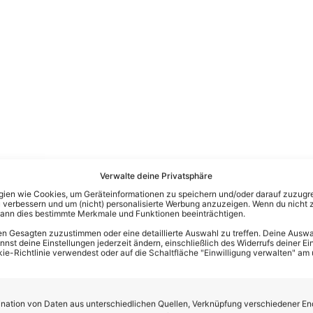
4.09.25 gibt es keine Ausgaben vom ZDF-Fernsehgarten!
Verwalte deine Privatsphäre
en wie Cookies, um Geräteinformationen zu speichern und/oder darauf zuzugrei
 verbessern und um (nicht) personalisierte Werbung anzuzeigen. Wenn du nicht 
kann dies bestimmte Merkmale und Funktionen beeinträchtigen.
n Gesagten zuzustimmen oder eine detaillierte Auswahl zu treffen. Deine Auswah
st deine Einstellungen jederzeit ändern, einschließlich des Widerrufs deiner Ein
kie-Richtlinie verwendest oder auf die Schaltfläche "Einwilligung verwalten" am
ation von Daten aus unterschiedlichen Quellen, Verknüpfung verschiedener En