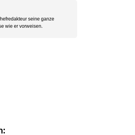
Chefredakteur seine ganze
se wie er vorweisen.
n: