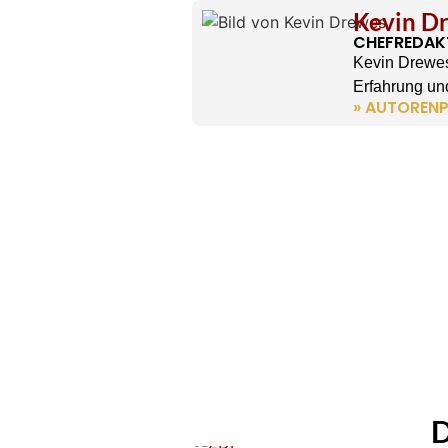
Kevin D
CHEFREDAK
Kevin Drewes
Erfahrung und
» AUTORENP
D