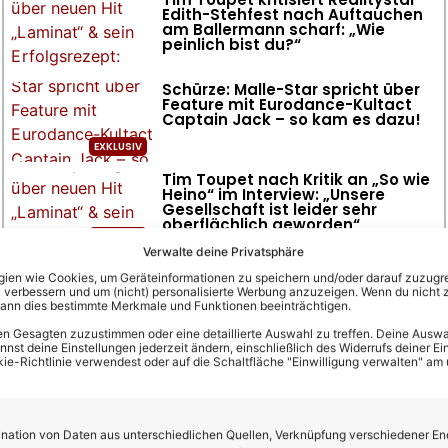
Edith-Stehfest nach Auftauchen
am Ballermann scharf: „Wie
peinlich bist du?“
Schürze: Malle-Star spricht über
Feature mit Eurodance-Kultact
Captain Jack – so kam es dazu!
Tim Toupet nach Kritik an „So wie
Heino“ im Interview: „Unsere
Gesellschaft ist leider sehr
oberflächlich geworden“
Verwalte deine Privatsphäre
en wie Cookies, um Geräteinformationen zu speichern und/oder darauf zuzugrei
 verbessern und um (nicht) personalisierte Werbung anzuzeigen. Wenn du nicht 
kann dies bestimmte Merkmale und Funktionen beeinträchtigen.
n Gesagten zuzustimmen oder eine detaillierte Auswahl zu treffen. Deine Auswah
st deine Einstellungen jederzeit ändern, einschließlich des Widerrufs deiner Ein
kie-Richtlinie verwendest oder auf die Schaltfläche "Einwilligung verwalten" am
ation von Daten aus unterschiedlichen Quellen, Verknüpfung verschiedener En