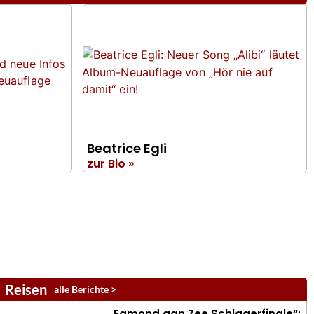
Beatrice Egli
zur Bio »
Reisen
alle Berichte >
„Egmond aan Zee Schlagerfinale“: