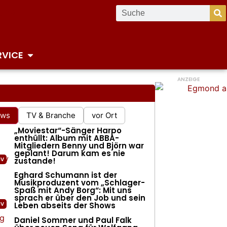
RVICE
ANZEIGE
ews
TV & Branche
vor Ort
„Moviestar“-Sänger Harpo
enthüllt: Album mit ABBA-
Mitgliedern Benny und Björn war
geplant! Darum kam es nie
zustande!
Eghard Schumann ist der
Musikproduzent vom „Schlager-
Spaß mit Andy Borg“: Mit uns
sprach er über den Job und sein
lly über abgesagte Tour und wirtschaftlic
Leben abseits der Shows
 Lage: „Wir Musiker sind ein Luxusproduk
Daniel Sommer und Paul Falk