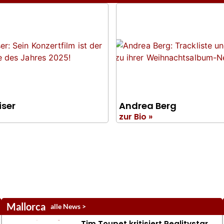
iser
Andrea Berg
zur Bio »
Mallorca
alle News >
Tim Toupet kritisiert Realitystar