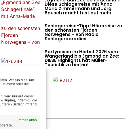
Diese Schlagerreise mit Anna-
Maria Zimmermann und Jörg
Bausch macht Lust auf mehr
Schlagerreise-Tipp! Hörerreise zu
den schönsten Fjorden
Norwegens – von Radio
Schlagerparadies
Partyreisen im Herbst 2026 vom
Wangerland bis Egmond an Zee:
DIESE Highlights hat Müller-
Touristik zu bieten!
fen. Wir tun dies, um
zustimmst oder die
l wird nur auf dieser
willigung, indem du die
 unteren Bildschirmrand
Immer aktiv
dgeräte,