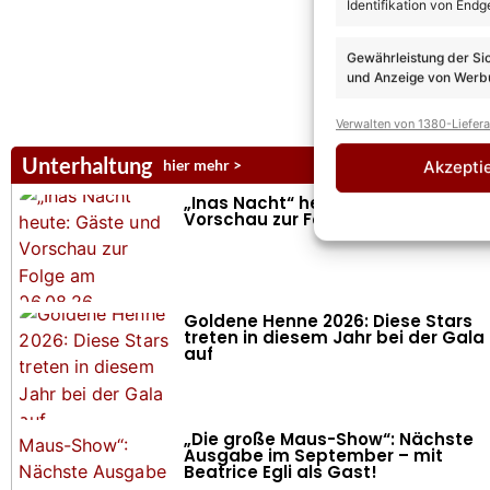
Identifikation von Endg
Gewährleistung der Si
und Anzeige von Werbu
Verwalten von 1380-Liefer
Unterhaltung
hier mehr >
Akzepti
„Inas Nacht“ heute: Gäste und
Vorschau zur Folge am 06.08.26
Goldene Henne 2026: Diese Stars
treten in diesem Jahr bei der Gala
auf
„Die große Maus-Show“: Nächste
Ausgabe im September – mit
Beatrice Egli als Gast!