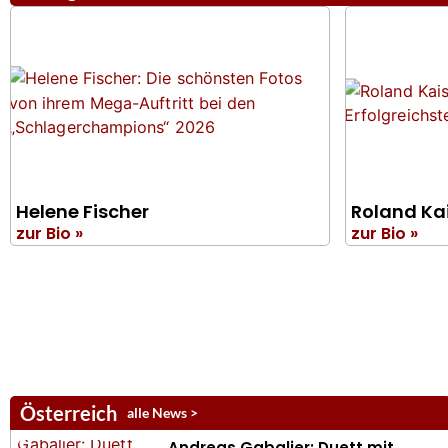
Helene Fischer
Roland Ka
zur Bio »
zur Bio »
Österreich
alle News >
Andreas Gabalier: Duett mit