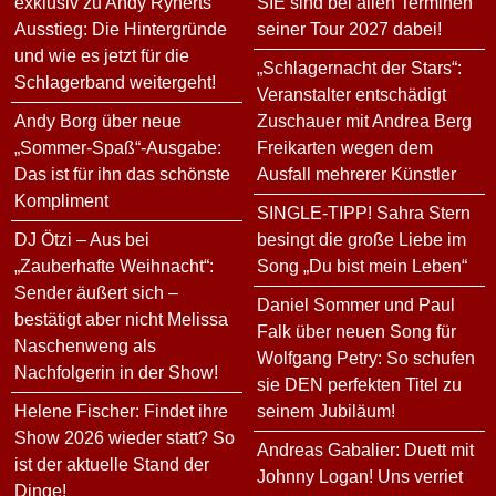
exklusiv zu Andy Rynerts
SIE sind bei allen Terminen
Ausstieg: Die Hintergründe
seiner Tour 2027 dabei!
und wie es jetzt für die
„Schlagernacht der Stars“:
Schlagerband weitergeht!
Veranstalter entschädigt
Andy Borg über neue
Zuschauer mit Andrea Berg
„Sommer-Spaß“-Ausgabe:
Freikarten wegen dem
Das ist für ihn das schönste
Ausfall mehrerer Künstler
Kompliment
SINGLE-TIPP! Sahra Stern
DJ Ötzi – Aus bei
besingt die große Liebe im
„Zauberhafte Weihnacht“:
Song „Du bist mein Leben“
Sender äußert sich –
Daniel Sommer und Paul
bestätigt aber nicht Melissa
Falk über neuen Song für
Naschenweng als
Wolfgang Petry: So schufen
Nachfolgerin in der Show!
sie DEN perfekten Titel zu
Helene Fischer: Findet ihre
seinem Jubiläum!
Show 2026 wieder statt? So
Andreas Gabalier: Duett mit
ist der aktuelle Stand der
Johnny Logan! Uns verriet
Dinge!