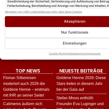
Gewährleistung der Sicherheit, Verhinderung und Aufdeckung von Betru
Fehlerbehebung, Bereitstellung und Anzeige von Werbung und Inhalten, I
Entscheidungen zum Datenschutz speichern und übermitteln.
Verwalten von 1380-Lieferanten
Lese mehr über diese Zwecke
Akzeptieren
Nur funktionale
DIE VIELFALT UNSERES ANGEBOTES
News
Event-Berichte
Unterhaltung
Einstellungen
Interviews
Reisen
Star-Biografien
Neuerscheinungen
Österreich
Fotogalerien
Cookie-Richtlinie
Datenschutz
Impressum
Schlager im TV
Mallorca
Schlagervideos
TOP NEWS
NEUESTE BEITRÄGE
Florian Silbereisen
Goldene Henne 2026: Diese
moderiert auch 2026 die
Stars treten in diesem Jahr
Goldene Henne – erstmals
bei der Gala auf
mit IHR an seiner Seite!
Stefan Mross enthüllt:
Calimeros äußern sich
Freundin Eva Luginger und