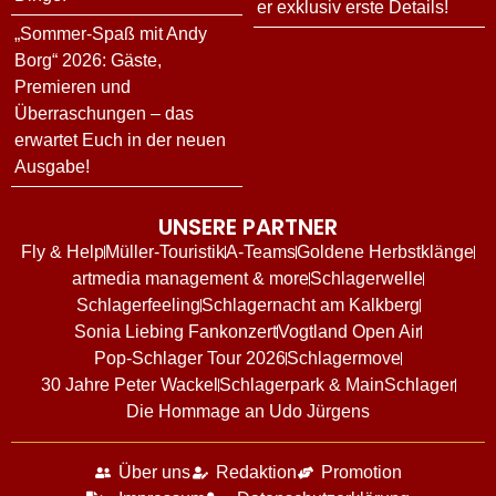
er exklusiv erste Details!
„Sommer-Spaß mit Andy
Borg“ 2026: Gäste,
Premieren und
Überraschungen – das
erwartet Euch in der neuen
Ausgabe!
UNSERE PARTNER
Fly & Help
Müller-Touristik
A-Teams
Goldene Herbstklänge
artmedia management & more
Schlagerwelle
Schlagerfeeling
Schlagernacht am Kalkberg
Sonia Liebing Fankonzert
Vogtland Open Air
Pop-Schlager Tour 2026
Schlagermove
30 Jahre Peter Wackel
Schlagerpark & MainSchlager
Die Hommage an Udo Jürgens
Über uns
Redaktion
Promotion