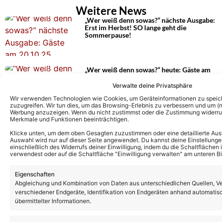
Weitere News
„Wer weiß denn sowas?“ nächste Ausgabe:
Erst im Herbst! SO lange geht die
Sommerpause!
„Wer weiß denn sowas?“ heute: Gäste am
15.05.26
Verwalte deine Privatsphäre
Wir verwenden Technologien wie Cookies, um Geräteinformationen zu speic
zuzugreifen. Wir tun dies, um das Browsing-Erlebnis zu verbessern und um (ni
Werbung anzuzeigen. Wenn du nicht zustimmst oder die Zustimmung widerruf
„Wer weiß denn sowas?“ heute: Gäste am
Merkmale und Funktionen beeinträchtigen.
13.05.26
Klicke unten, um dem oben Gesagten zuzustimmen oder eine detaillierte Aus
Auswahl wird nur auf dieser Seite angewendet. Du kannst deine Einstellunge
einschließlich des Widerrufs deiner Einwilligung, indem du die Schaltflächen 
verwendest oder auf die Schaltfläche "Einwilligung verwalten" am unteren Bi
„Wer weiß denn sowas?“ heute: Gäste am
Eigenschaften
12.05.26
Abgleichung und Kombination von Daten aus unterschiedlichen Quellen, V
verschiedener Endgeräte, Identifikation von Endgeräten anhand automatis
übermittelter Informationen.