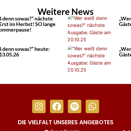
Weitere News
 denn sowas?“ nächste
„Wer
Erst im Herbst! SO lange
Gäst
 Sommerpause!
 denn sowas?“ heute:
„Wer
13.05.26
Gäst
DIE VIELFALT UNSERES ANGEBOTES