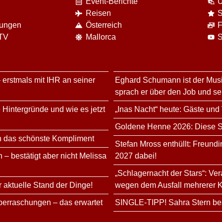
Event-Berichte
U
Reisen
S
nungen
Österreich
F
 TV
Mallorca
S
 erstmals mit IHR an seiner
Eghard Schumann ist der Musi
sprach er über den Job und s
 Hintergründe und wie es jetzt
„Inas Nacht“ heute: Gäste und
Goldene Henne 2026: Diese Sta
n das schönste Kompliment
Stefan Mross enthüllt: Freundi
 – bestätigt aber nicht Melissa
2027 dabei!
„Schlagernacht der Stars“: Ve
r aktuelle Stand der Dinge!
wegen dem Ausfall mehrerer K
erraschungen – das erwartet
SINGLE-TIPP! Sahra Stern bes