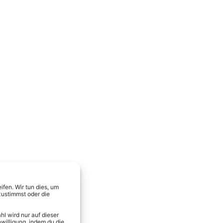
fen. Wir tun dies, um
zustimmst oder die
l wird nur auf dieser
willigung, indem du die