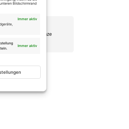
 unteren Bildschirmrand
Immer aktiv
dgeräte,
Chefredakteur seine ganze
se wie er vorweisen.
stellung
Immer aktiv
teln.
stellungen