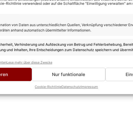
kie-Richtlinie verwendest oder auf die Schaltfläche "Einwilligung verwalten" am
rewes
ation von Daten aus unterschiedlichen Quellen, Verknüpfung verschiedener En
TEUR
eräten anhand automatisch übermittelter Informationen.
 ist seit über 10 Jahren im Schlager unterwegs und bringt als 
 Leidenschaft mit hinein. Kein anderer kann solch eine Experti
cherheit, Verhinderung und Aufdeckung von Betrug und Fehlerbehebung, Bereit
ROFIL & ALLE ARTIKEL VON KEVIN DREWES
ng und Inhalten, Ihre Entscheidungen zum Datenschutz speichern und übermit
anten
Lese mehr über diese Zwecke
eren
Nur funktionale
Ein
Cookie-Richtlinie
Datenschutz
Impressum