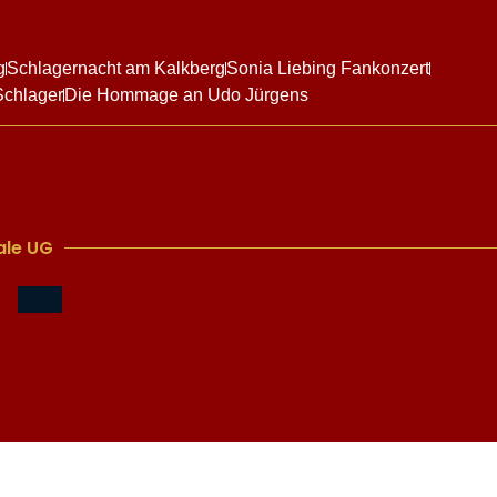
g
Schlagernacht am Kalkberg
Sonia Liebing Fankonzert
Schlager
Die Hommage an Udo Jürgens
le UG​