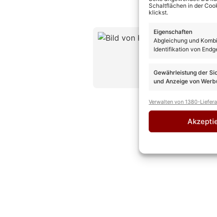
Schaltflächen in der Coo
klickst.
Eigenschaften
Kevin D
Abgleichung und Kombin
CHEFREDAK
Identifikation von Endg
Kevin Drewes
Erfahrung und
Gewährleistung der Si
» AUTORENP
und Anzeige von Werbu
Verwalten von 1380-Liefer
Akzepti