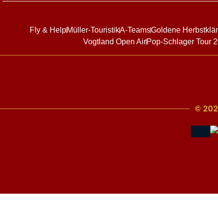
Fly & Help
Müller-Touristik
A-Teams
Goldene Herbstklä
Vogtland Open Air
Pop-Schlager Tour 
© 202