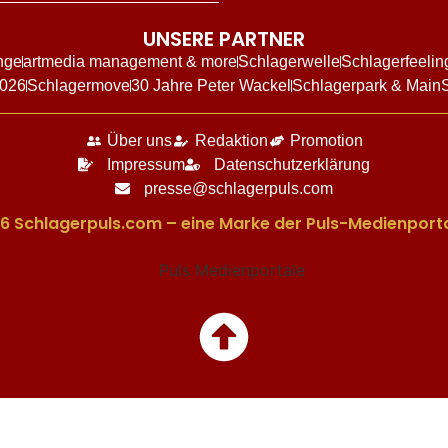
UNSERE PARTNER
nge
artmedia management & more
Schlagerwelle
Schlagerfeelin
2026
Schlagermove
30 Jahre Peter Wackel
Schlagerpark & Main
Über uns
Redaktion
Promotion
Impressum
Datenschutzerklärung
presse@schlagerpuls.com
6 Schlagerpuls.com – eine Marke der Puls-Medienporta