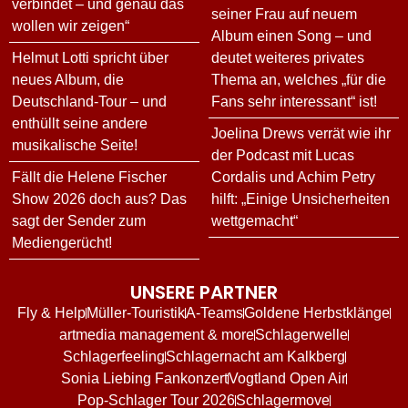
verbindet – und genau das
seiner Frau auf neuem
wollen wir zeigen“
Album einen Song – und
Helmut Lotti spricht über
deutet weiteres privates
neues Album, die
Thema an, welches „für die
Deutschland-Tour – und
Fans sehr interessant“ ist!
enthüllt seine andere
Joelina Drews verrät wie ihr
musikalische Seite!
der Podcast mit Lucas
Fällt die Helene Fischer
Cordalis und Achim Petry
Show 2026 doch aus? Das
hilft: „Einige Unsicherheiten
sagt der Sender zum
wettgemacht“
Mediengerücht!
UNSERE PARTNER
Fly & Help
Müller-Touristik
A-Teams
Goldene Herbstklänge
artmedia management & more
Schlagerwelle
Schlagerfeeling
Schlagernacht am Kalkberg
Sonia Liebing Fankonzert
Vogtland Open Air
Pop-Schlager Tour 2026
Schlagermove