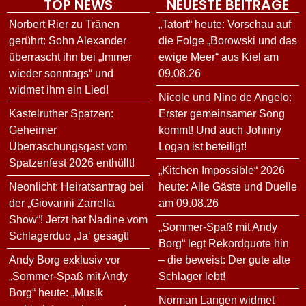
TOP NEWS
NEUESTE BEITRÄGE
Norbert Rier zu Tränen
„Tatort“ heute: Vorschau auf
gerührt: Sohn Alexander
die Folge „Borowski und das
überrascht ihn bei „Immer
ewige Meer“ aus Kiel am
wieder sonntags“ und
09.08.26
widmet ihm ein Lied!
Nicole und Nino de Angelo:
Kastelruther Spatzen:
Erster gemeinsamer Song
Geheimer
kommt! Und auch Johnny
Überraschungsgast vom
Logan ist beteiligt!
Spatzenfest 2026 enthüllt!
„Kitchen Impossible“ 2026
Neonlicht: Heiratsantrag bei
heute: Alle Gäste und Duelle
der „Giovanni Zarrella
am 09.08.26
Show“! Jetzt hat Nadine vom
„Sommer-Spaß mit Andy
Schlagerduo ‚Ja‘ gesagt!
Borg“ legt Rekordquote hin
Andy Borg exklusiv vor
– die beweist: Der gute alte
„Sommer-Spaß mit Andy
Schlager lebt!
Borg“ heute: „Musik
Norman Langen widmet