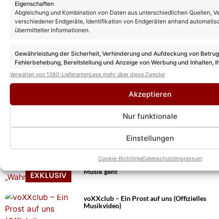
Eigenschaften
Abgleichung und Kombination von Daten aus unterschiedlichen Quellen, V
verschiedener Endgeräte, Identifikation von Endgeräten anhand automatis
übermittelter Informationen.
Gewährleistung der Sicherheit, Verhinderung und Aufdeckung von Betru
Fehlerbehebung, Bereitstellung und Anzeige von Werbung und Inhalten, I
Entscheidungen zum Datenschutz speichern und übermitteln.
Verwalten von 1380-Lieferanten
Lese mehr über diese Zwecke
Das könnte Euch auch interessieren:
Akzeptieren
voXXclub sprechen wehmütig über letzten
Auftritt bei „Immer wieder sonntags“: Eine
Sendung „die man mehr denn je braucht“
Nur funktionale
Einstellungen
voXXclub über ihre neue Hymne „Ein
Prost auf uns“ und den Auftritt in den
Cookie-Richtlinie
Datenschutz
Impressum
USA: „Wahnsinnig schön, wie weit unsere
Musik geht“
voXXclub – Ein Prost auf uns (Offizielles
Musikvideo)