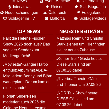
News
Event-Berichte
Unterhaltung
Interviews
Reisen
Star-Biografien
Neuerscheinungen
Österreich
Fotogalerien
Schlager im TV
Mallorca
Schlagervideos
TOP NEWS
NEUESTE BEITRÄGE
Fällt die Helene Fischer
Matthias Reim und Christin
Show 2026 doch aus? Das
Stark ziehen um: Hier finden
sagt der Sender zum
sie ihr neues Zuhause
Mediengerücht!
„Kölner Treff“ Gäste heute:
„Moviestar“-Sänger Harpo
Diese Stars sind am
enthüllt: Album mit ABBA-
07.08.26 dabei
Mitgliedern Benny und Björn
„Riverboat“ heute: Gäste
war geplant! Darum kam es
und Themen am 07.08.26
nie zustande!
„NDR Talk Show“ heute:
Florian Silbereisen
DIESE Gäste sind am
moderiert auch 2026 die
07.08.26 dabei
Goldene Henne – erstmals