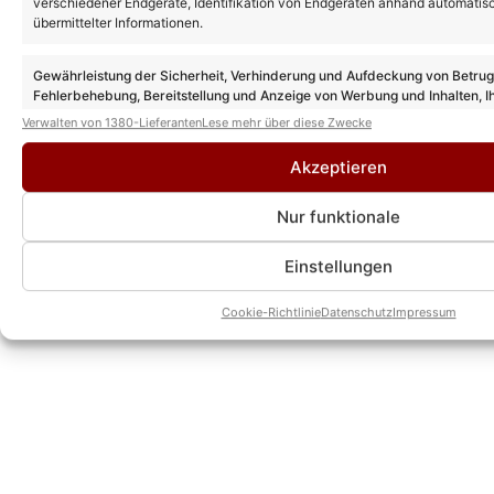
verschiedener Endgeräte, Identifikation von Endgeräten anhand automatis
Kevin Drewes
übermittelter Informationen.
CHEFREDAKTEUR
Kevin Drewes ist seit über 10 Jahren im
Gewährleistung der Sicherheit, Verhinderung und Aufdeckung von Betru
Schlager unterwegs und bringt als
Fehlerbehebung, Bereitstellung und Anzeige von Werbung und Inhalten, I
Entscheidungen zum Datenschutz speichern und übermitteln.
Chefredakteur seine ganze Erfahrung und
Verwalten von 1380-Lieferanten
Lese mehr über diese Zwecke
Leidenschaft mit hinein. Kein anderer kann
Akzeptieren
solch eine Expertise wie er vorweisen.
» AUTORENPROFIL & ALLE ARTIKEL VON
KEVIN DREWES
Nur funktionale
Einstellungen
Cookie-Richtlinie
Datenschutz
Impressum