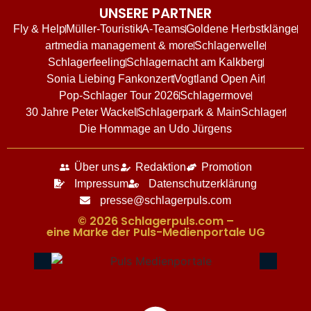
UNSERE PARTNER
Fly & Help
Müller-Touristik
A-Teams
Goldene Herbstklänge
artmedia management & more
Schlagerwelle
Schlagerfeeling
Schlagernacht am Kalkberg
Sonia Liebing Fankonzert
Vogtland Open Air
Pop-Schlager Tour 2026
Schlagermove
30 Jahre Peter Wackel
Schlagerpark & MainSchlager
Die Hommage an Udo Jürgens
Über uns
Redaktion
Promotion
Impressum
Datenschutzerklärung
presse@schlagerpuls.com
© 2026 Schlagerpuls.com –
eine Marke der Puls-Medienportale UG​