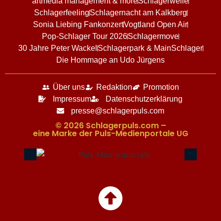
artmedia management & more
Schlagerwelle
Schlagerfeeling
Schlagernacht am Kalkberg
Sonia Liebing Fankonzert
Vogtland Open Air
Pop-Schlager Tour 2026
Schlagermove
30 Jahre Peter Wackel
Schlagerpark & MainSchlager
Die Hommage an Udo Jürgens
Über uns
Redaktion
Promotion
Impressum
Datenschutzerklärung
presse@schlagerpuls.com
© 2026 Schlagerpuls.com –
eine Marke der Puls-Medienportale UG​