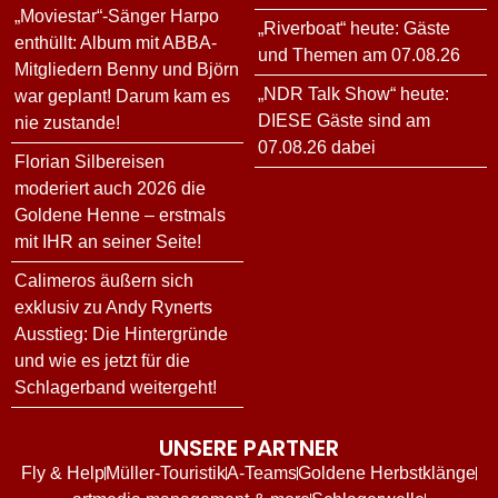
„Moviestar“-Sänger Harpo
„Riverboat“ heute: Gäste
enthüllt: Album mit ABBA-
und Themen am 07.08.26
Mitgliedern Benny und Björn
„NDR Talk Show“ heute:
war geplant! Darum kam es
DIESE Gäste sind am
nie zustande!
07.08.26 dabei
Florian Silbereisen
moderiert auch 2026 die
Goldene Henne – erstmals
mit IHR an seiner Seite!
Calimeros äußern sich
exklusiv zu Andy Rynerts
Ausstieg: Die Hintergründe
und wie es jetzt für die
Schlagerband weitergeht!
UNSERE PARTNER
Fly & Help
Müller-Touristik
A-Teams
Goldene Herbstklänge