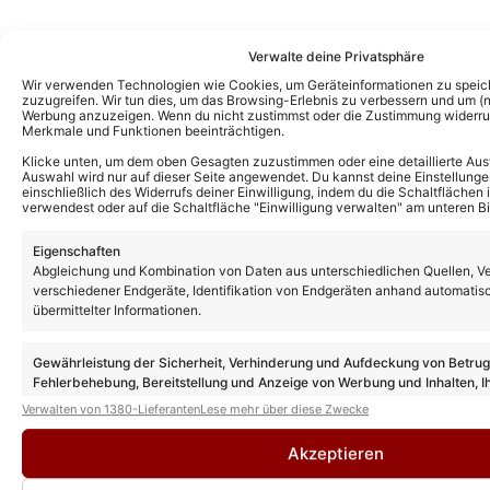
Verwalte deine Privatsphäre
Wir verwenden Technologien wie Cookies, um Geräteinformationen zu speic
zuzugreifen. Wir tun dies, um das Browsing-Erlebnis zu verbessern und um (ni
Werbung anzuzeigen. Wenn du nicht zustimmst oder die Zustimmung widerruf
Merkmale und Funktionen beeinträchtigen.
Klicke unten, um dem oben Gesagten zuzustimmen oder eine detaillierte Aus
Auswahl wird nur auf dieser Seite angewendet. Du kannst deine Einstellunge
einschließlich des Widerrufs deiner Einwilligung, indem du die Schaltflächen 
verwendest oder auf die Schaltfläche "Einwilligung verwalten" am unteren Bi
Kevin Drewes
Eigenschaften
CHEFREDAKTEUR
Abgleichung und Kombination von Daten aus unterschiedlichen Quellen, V
Kevin Drewes ist seit über 10 Jahren im
verschiedener Endgeräte, Identifikation von Endgeräten anhand automatis
übermittelter Informationen.
Schlager unterwegs und bringt als
Chefredakteur seine ganze Erfahrung und
Gewährleistung der Sicherheit, Verhinderung und Aufdeckung von Betru
Leidenschaft mit hinein. Kein anderer kann
Fehlerbehebung, Bereitstellung und Anzeige von Werbung und Inhalten, I
solch eine Expertise wie er vorweisen.
Entscheidungen zum Datenschutz speichern und übermitteln.
Verwalten von 1380-Lieferanten
Lese mehr über diese Zwecke
» AUTORENPROFIL & ALLE ARTIKEL VON
KEVIN DREWES
Akzeptieren