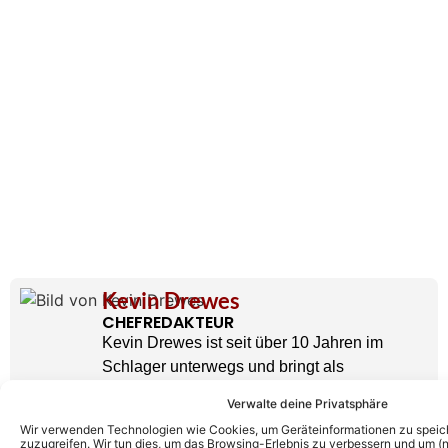
Kevin Drewes
CHEFREDAKTEUR
Kevin Drewes ist seit über 10 Jahren im
Schlager unterwegs und bringt als
Chefredakteur seine ganze Erfahrung und
Verwalte deine Privatsphäre
Leidenschaft mit hinein. Kein anderer kann
Wir verwenden Technologien wie Cookies, um Geräteinformationen zu speic
solch eine Expertise wie er vorweisen.
zuzugreifen. Wir tun dies, um das Browsing-Erlebnis zu verbessern und um (ni