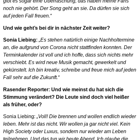
gibt es sogar eine Überraschung, das haben meine Fans
noch nie gehört. Der Song geht an sie. Da dürfen sie sich
auf jeden Fall freuen.“
Und wie geht’s bei dir in nächster Zeit weiter?
Sonia Liebing:
„Es stehen natürlich einige Nachholtermine
an, die aufgrund von Corona nicht stattfinden konnten. Der
Terminkalender ist voll und ich hoffe, dass sich nichts mehr
verschiebt. Es wird neue Musik gemacht, gewerkelt und
gekünstelt. Ich bin kreativ, schreibe und freue mich auf jeden
Fall sehr auf die Zukunft.“
Rasender Reporter: Und wie meinst du hat sich die
Stimmung verändert? Die Leute sind doch viel heißer
als früher, oder?
Sonia Liebing:
„Voll! Die brennen und wollen endlich wieder
leben. Mehr ist das nicht. Wir wollen ja gar nicht viel. Kein
High Society oder Luxus, sondern nur wieder am Leben
teilnehmen. Und das tun wir heute Abend. Ich glaube die