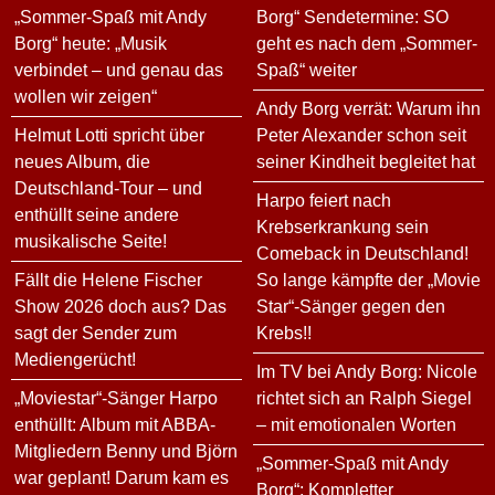
„Sommer-Spaß mit Andy
Borg“ Sendetermine: SO
Borg“ heute: „Musik
geht es nach dem „Sommer-
verbindet – und genau das
Spaß“ weiter
wollen wir zeigen“
Andy Borg verrät: Warum ihn
Helmut Lotti spricht über
Peter Alexander schon seit
neues Album, die
seiner Kindheit begleitet hat
Deutschland-Tour – und
Harpo feiert nach
enthüllt seine andere
Krebserkrankung sein
musikalische Seite!
Comeback in Deutschland!
Fällt die Helene Fischer
So lange kämpfte der „Movie
Show 2026 doch aus? Das
Star“-Sänger gegen den
sagt der Sender zum
Krebs!!
Mediengerücht!
Im TV bei Andy Borg: Nicole
„Moviestar“-Sänger Harpo
richtet sich an Ralph Siegel
enthüllt: Album mit ABBA-
– mit emotionalen Worten
Mitgliedern Benny und Björn
„Sommer-Spaß mit Andy
war geplant! Darum kam es
Borg“: Kompletter