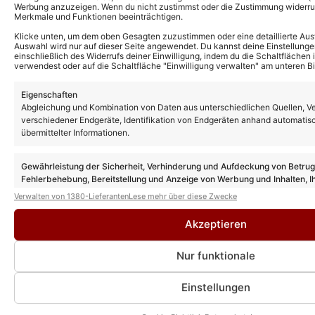
» AUTORENPROFIL & ALLE ARTIKEL VON
Werbung anzuzeigen. Wenn du nicht zustimmst oder die Zustimmung widerruf
Merkmale und Funktionen beeinträchtigen.
KEVIN DREWES
Klicke unten, um dem oben Gesagten zuzustimmen oder eine detaillierte Aus
Auswahl wird nur auf dieser Seite angewendet. Du kannst deine Einstellunge
einschließlich des Widerrufs deiner Einwilligung, indem du die Schaltflächen 
verwendest oder auf die Schaltfläche "Einwilligung verwalten" am unteren Bi
Eigenschaften
Abgleichung und Kombination von Daten aus unterschiedlichen Quellen, V
verschiedener Endgeräte, Identifikation von Endgeräten anhand automatis
übermittelter Informationen.
Gewährleistung der Sicherheit, Verhinderung und Aufdeckung von Betru
Fehlerbehebung, Bereitstellung und Anzeige von Werbung und Inhalten, I
Entscheidungen zum Datenschutz speichern und übermitteln.
Verwalten von 1380-Lieferanten
Lese mehr über diese Zwecke
Akzeptieren
Nur funktionale
Einstellungen