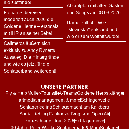
nie zustande!
Ablaufplan mit allen Gästen
Florian Silbereisen
und Songs am 08.08.2026
moderiert auch 2026 die
Harpo enthüllt: Wie
Goldene Henne – erstmals
„Moviestar“ entstand und
mit IHR an seiner Seite!
wie er zum Welthit wurde!
Calimeros äußern sich
exklusiv zu Andy Rynerts
Ausstieg: Die Hintergründe
und wie es jetzt für die
Schlagerband weitergeht!
UNSERE PARTNER
Fly & Help
Müller-Touristik
A-Teams
Goldene Herbstklänge
artmedia management & more
Schlagerwelle
Schlagerfeeling
Schlagernacht am Kalkberg
Sonia Liebing Fankonzert
Vogtland Open Air
Pop-Schlager Tour 2026
Schlagermove
30 Jahre Peter Wackel
Schlagerpark & MainSchlager