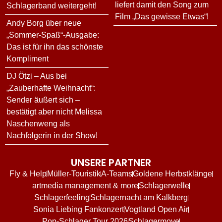
liefert damit den Song zum
Schlagerband weitergeht!
Film „Das gewisse Etwas“!
Andy Borg über neue
„Sommer-Spaß“-Ausgabe:
Das ist für ihn das schönste
Kompliment
DJ Ötzi – Aus bei
„Zauberhafte Weihnacht“:
Sender äußert sich –
bestätigt aber nicht Melissa
Naschenweng als
Nachfolgerin in der Show!
UNSERE PARTNER
Fly & Help
Müller-Touristik
A-Teams
Goldene Herbstklänge
artmedia management & more
Schlagerwelle
Schlagerfeeling
Schlagernacht am Kalkberg
Sonia Liebing Fankonzert
Vogtland Open Air
Pop-Schlager Tour 2026
Schlagermove