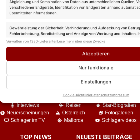
Abgleichung und Kombination von Daten aus unterschiedlichen Quellen, V
verschiedener Endgeräte, Identifikation von Endgeräten anhand automatis
übermittelter Informationen.
Gewährleistung der Sicherheit, Verhinderung und Aufdeckung von Betru
Das könnte Euch auch interessieren:
Fehlerbehebung, Bereitstellung und Anzeige von Werbung und Inhalten, I
Entscheidungen zum Datenschutz speichern und übermitteln.
Verwalten von 1380-Lieferanten
Lese mehr über diese Zwecke
Akzeptieren
Nur funktionale
Einstellungen
DIE VIELFALT UNSERES ANGEBOTES
Cookie-Richtlinie
Datenschutz
Impressum
News
Event-Berichte
Unterhaltung
Interviews
Reisen
Star-Biografien
Neuerscheinungen
Österreich
Fotogalerien
Schlager im TV
Mallorca
Schlagervideos
TOP NEWS
NEUESTE BEITRÄGE