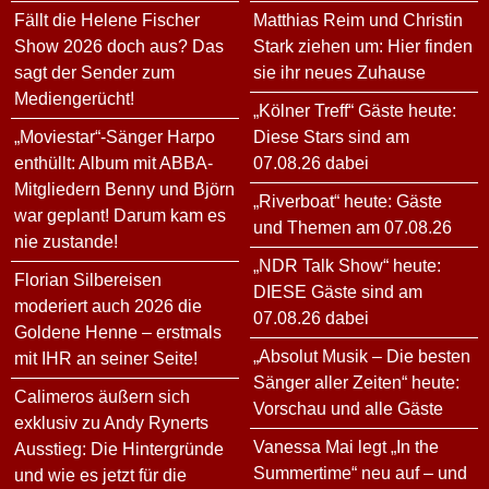
Fällt die Helene Fischer
Matthias Reim und Christin
Show 2026 doch aus? Das
Stark ziehen um: Hier finden
sagt der Sender zum
sie ihr neues Zuhause
Mediengerücht!
„Kölner Treff“ Gäste heute:
„Moviestar“-Sänger Harpo
Diese Stars sind am
enthüllt: Album mit ABBA-
07.08.26 dabei
Mitgliedern Benny und Björn
„Riverboat“ heute: Gäste
war geplant! Darum kam es
und Themen am 07.08.26
nie zustande!
„NDR Talk Show“ heute:
Florian Silbereisen
DIESE Gäste sind am
moderiert auch 2026 die
07.08.26 dabei
Goldene Henne – erstmals
„Absolut Musik – Die besten
mit IHR an seiner Seite!
Sänger aller Zeiten“ heute:
Calimeros äußern sich
Vorschau und alle Gäste
exklusiv zu Andy Rynerts
Vanessa Mai legt „In the
Ausstieg: Die Hintergründe
Summertime“ neu auf – und
und wie es jetzt für die