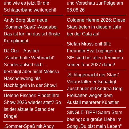
und wie es jetzt für die
und Vorschau zur Folge am
Schlagerband weitergeht!
06.08.26
Andy Borg über neue
Goldene Henne 2026: Diese
„Sommer-Spaß“-Ausgabe:
Stars treten in diesem Jahr
Das ist für ihn das schönste
bei der Gala auf
Kompliment
Stefan Mross enthüllt:
DJ Ötzi – Aus bei
Freundin Eva Luginger und
„Zauberhafte Weihnacht“:
SIE sind bei allen Terminen
Sender äußert sich –
seiner Tour 2027 dabei!
bestätigt aber nicht Melissa
„Schlagernacht der Stars“:
Naschenweng als
Veranstalter entschädigt
Nachfolgerin in der Show!
Zuschauer mit Andrea Berg
Helene Fischer: Findet ihre
Freikarten wegen dem
Show 2026 wieder statt? So
Ausfall mehrerer Künstler
ist der aktuelle Stand der
SINGLE-TIPP! Sahra Stern
Dinge!
besingt die große Liebe im
„Sommer-Spaß mit Andy
Song „Du bist mein Leben“