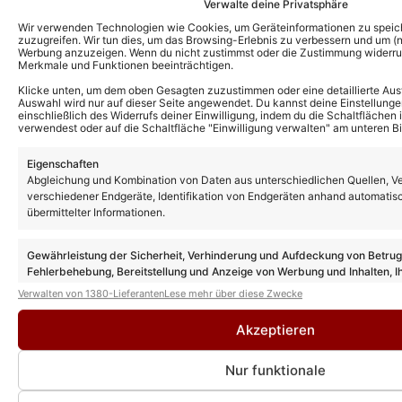
Verwalte deine Privatsphäre
Wir verwenden Technologien wie Cookies, um Geräteinformationen zu speic
zuzugreifen. Wir tun dies, um das Browsing-Erlebnis zu verbessern und um (ni
Werbung anzuzeigen. Wenn du nicht zustimmst oder die Zustimmung widerruf
Merkmale und Funktionen beeinträchtigen.
Klicke unten, um dem oben Gesagten zuzustimmen oder eine detaillierte Aus
Auswahl wird nur auf dieser Seite angewendet. Du kannst deine Einstellunge
einschließlich des Widerrufs deiner Einwilligung, indem du die Schaltflächen 
verwendest oder auf die Schaltfläche "Einwilligung verwalten" am unteren Bi
Eigenschaften
Abgleichung und Kombination von Daten aus unterschiedlichen Quellen, V
verschiedener Endgeräte, Identifikation von Endgeräten anhand automatis
übermittelter Informationen.
Das könnte Euch auch interessieren:
Gewährleistung der Sicherheit, Verhinderung und Aufdeckung von Betru
Amadeus Awards 2026: Warum tritt kein
Fehlerbehebung, Bereitstellung und Anzeige von Werbung und Inhalten, I
einziger Schlagerstar als Showact auf?
Entscheidungen zum Datenschutz speichern und übermitteln.
Verwalten von 1380-Lieferanten
Lese mehr über diese Zwecke
DAS sagen die Verantwortlichen!
Akzeptieren
Nur funktionale