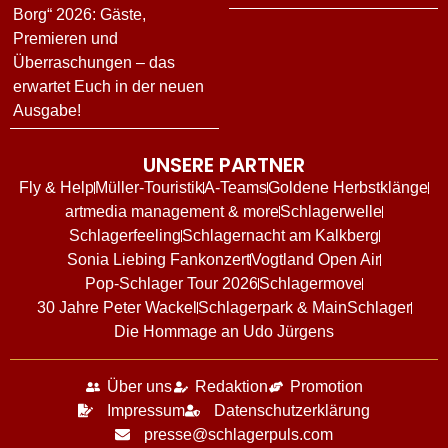
Borg“ 2026: Gäste,
Premieren und
Überraschungen – das
erwartet Euch in der neuen
Ausgabe!
UNSERE PARTNER
Fly & Help
Müller-Touristik
A-Teams
Goldene Herbstklänge
artmedia management & more
Schlagerwelle
Schlagerfeeling
Schlagernacht am Kalkberg
Sonia Liebing Fankonzert
Vogtland Open Air
Pop-Schlager Tour 2026
Schlagermove
30 Jahre Peter Wackel
Schlagerpark & MainSchlager
Die Hommage an Udo Jürgens
Über uns
Redaktion
Promotion
Impressum
Datenschutzerklärung
presse@schlagerpuls.com