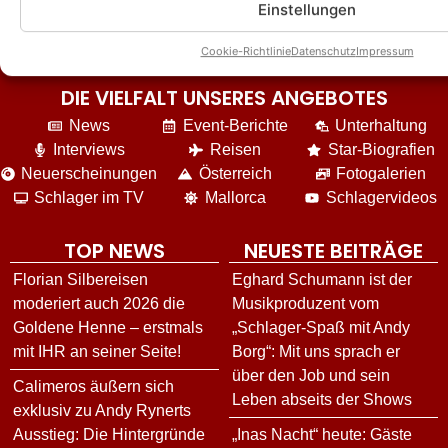
Einstellungen
Cookie-Richtlinie
Datenschutz
Impressum
DIE VIELFALT UNSERES ANGEBOTES
News
Event-Berichte
Unterhaltung
Interviews
Reisen
Star-Biografien
Neuerscheinungen
Österreich
Fotogalerien
Schlager im TV
Mallorca
Schlagervideos
TOP NEWS
NEUESTE BEITRÄGE
Florian Silbereisen
Eghard Schumann ist der
moderiert auch 2026 die
Musikproduzent vom
Goldene Henne – erstmals
„Schlager-Spaß mit Andy
mit IHR an seiner Seite!
Borg“: Mit uns sprach er
über den Job und sein
Calimeros äußern sich
Leben abseits der Shows
exklusiv zu Andy Rynerts
Ausstieg: Die Hintergründe
„Inas Nacht“ heute: Gäste