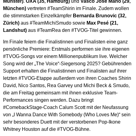
Münster)
.
OXA (35, Hamburg)
und
Vasco José Mano (29,
München)
vertreten #TeamShirin im Finale. Zudem wollen
die stimmstarken Einzelkämpfer
Bernarda Brunovic (32,
Zürich)
aus #TeamMichiSmudo sowie
Max Pesé (21,
Landshut)
aus #TeamRea den #TVOG-Titel gewinnen.
Im Finale feiern die Finalistinnen und Finalisten eine ganz
persönliche Premiere: Erstmals performen sie ihre eigenen
#TVOG-Songs vor einem Millionenpublikum live. Welcher
Song wird der „The Voice“-Siegersong 2025? Gebührenden
Support erhalten die Finalistinnen und Finalisten auf ihrer
letzten #TVOG-Etappe außerdem von ihren Coaches Shirin
David, Nico Santos, Rea Garvey und Michi Beck & Smudo,
die am Freitag gemeinsam mit ihnen exklusive Team-
Performances singen werden. Dazu bringt
#ComebackStage-Coach Calum Scott mit der Neufassung
von „I Wanna Dance With Somebody (Who Loves Me)“ sein
sehr besonderes Duett mit der verstorbenen Pop-Ikone
Whitney Houston auf die #TVOG-Bühne.