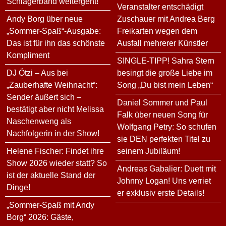
Schlagerband weitergeht!
Veranstalter entschädigt
Andy Borg über neue
Zuschauer mit Andrea Berg
„Sommer-Spaß“-Ausgabe:
Freikarten wegen dem
Das ist für ihn das schönste
Ausfall mehrerer Künstler
Kompliment
SINGLE-TIPP! Sahra Stern
DJ Ötzi – Aus bei
besingt die große Liebe im
„Zauberhafte Weihnacht“:
Song „Du bist mein Leben“
Sender äußert sich –
Daniel Sommer und Paul
bestätigt aber nicht Melissa
Falk über neuen Song für
Naschenweng als
Wolfgang Petry: So schufen
Nachfolgerin in der Show!
sie DEN perfekten Titel zu
Helene Fischer: Findet ihre
seinem Jubiläum!
Show 2026 wieder statt? So
Andreas Gabalier: Duett mit
ist der aktuelle Stand der
Johnny Logan! Uns verriet
Dinge!
er exklusiv erste Details!
„Sommer-Spaß mit Andy
Borg“ 2026: Gäste,