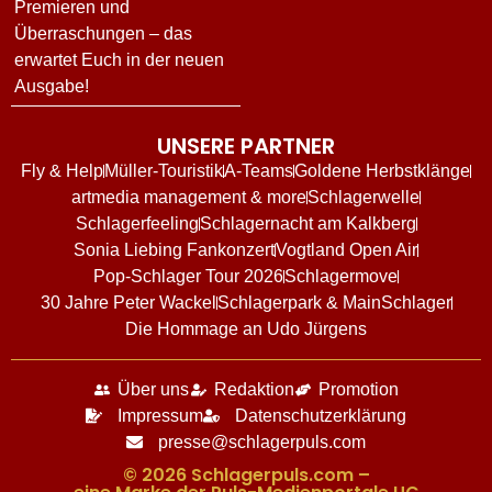
Premieren und
Überraschungen – das
erwartet Euch in der neuen
Ausgabe!
UNSERE PARTNER
Fly & Help
Müller-Touristik
A-Teams
Goldene Herbstklänge
artmedia management & more
Schlagerwelle
Schlagerfeeling
Schlagernacht am Kalkberg
Sonia Liebing Fankonzert
Vogtland Open Air
Pop-Schlager Tour 2026
Schlagermove
30 Jahre Peter Wackel
Schlagerpark & MainSchlager
Die Hommage an Udo Jürgens
Über uns
Redaktion
Promotion
Impressum
Datenschutzerklärung
presse@schlagerpuls.com
© 2026 Schlagerpuls.com –