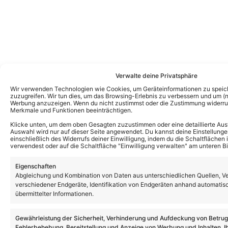
Verwalte deine Privatsphäre
Wir verwenden Technologien wie Cookies, um Geräteinformationen zu speic
zuzugreifen. Wir tun dies, um das Browsing-Erlebnis zu verbessern und um (ni
Werbung anzuzeigen. Wenn du nicht zustimmst oder die Zustimmung widerruf
Merkmale und Funktionen beeinträchtigen.
Klicke unten, um dem oben Gesagten zuzustimmen oder eine detaillierte Aus
Auswahl wird nur auf dieser Seite angewendet. Du kannst deine Einstellunge
einschließlich des Widerrufs deiner Einwilligung, indem du die Schaltflächen 
verwendest oder auf die Schaltfläche "Einwilligung verwalten" am unteren Bi
Eigenschaften
Abgleichung und Kombination von Daten aus unterschiedlichen Quellen, V
verschiedener Endgeräte, Identifikation von Endgeräten anhand automatis
übermittelter Informationen.
Weitere News
„The Voice of Germany“: Nachfolger von
Gewährleistung der Sicherheit, Verhinderung und Aufdeckung von Betru
Thore Schölermann steht fest! DIESES Duo
übernimmt die Moderation!
Fehlerbehebung, Bereitstellung und Anzeige von Werbung und Inhalten, I