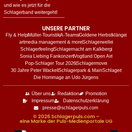
und wie es jetzt für die
Schlagerband weitergeht!
UNSERE PARTNER
Fly & Help
Müller-Touristik
A-Teams
Goldene Herbstklänge
artmedia management & more
Schlagerwelle
Schlagerfeeling
Schlagernacht am Kalkberg
Sonia Liebing Fankonzert
Vogtland Open Air
Pop-Schlager Tour 2026
Schlagermove
30 Jahre Peter Wackel
Schlagerpark & MainSchlager
Die Hommage an Udo Jürgens
Über uns
Redaktion
Promotion
Impressum
Datenschutzerklärung
presse@schlagerpuls.com
© 2026 Schlagerpuls.com –
eine Marke der Puls-Medienportale UG​