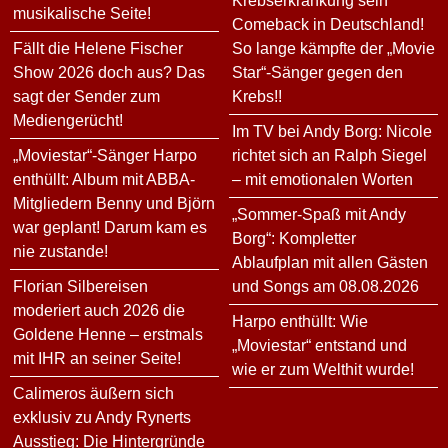
Krebserkrankung sein
musikalische Seite!
Comeback in Deutschland!
Fällt die Helene Fischer
So lange kämpfte der „Movie
Show 2026 doch aus? Das
Star“-Sänger gegen den
sagt der Sender zum
Krebs!!
Mediengerücht!
Im TV bei Andy Borg: Nicole
„Moviestar“-Sänger Harpo
richtet sich an Ralph Siegel
enthüllt: Album mit ABBA-
– mit emotionalen Worten
Mitgliedern Benny und Björn
„Sommer-Spaß mit Andy
war geplant! Darum kam es
Borg“: Kompletter
nie zustande!
Ablaufplan mit allen Gästen
Florian Silbereisen
und Songs am 08.08.2026
moderiert auch 2026 die
Harpo enthüllt: Wie
Goldene Henne – erstmals
„Moviestar“ entstand und
mit IHR an seiner Seite!
wie er zum Welthit wurde!
Calimeros äußern sich
exklusiv zu Andy Rynerts
Ausstieg: Die Hintergründe