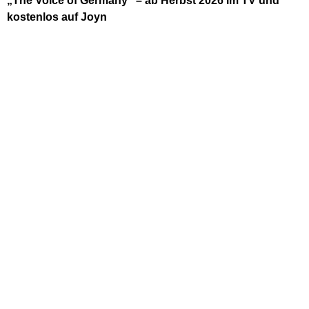
„The Voice of Germany“ – ab Herbst 2026 im TV und
kostenlos auf Joyn