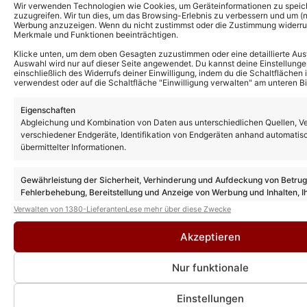
Wir verwenden Technologien wie Cookies, um Geräteinformationen zu speic
zuzugreifen. Wir tun dies, um das Browsing-Erlebnis zu verbessern und um (ni
Werbung anzuzeigen. Wenn du nicht zustimmst oder die Zustimmung widerruf
Merkmale und Funktionen beeinträchtigen.
Klicke unten, um dem oben Gesagten zuzustimmen oder eine detaillierte Aus
Auswahl wird nur auf dieser Seite angewendet. Du kannst deine Einstellunge
einschließlich des Widerrufs deiner Einwilligung, indem du die Schaltflächen 
verwendest oder auf die Schaltfläche "Einwilligung verwalten" am unteren Bi
Eigenschaften
Abgleichung und Kombination von Daten aus unterschiedlichen Quellen, V
verschiedener Endgeräte, Identifikation von Endgeräten anhand automatis
übermittelter Informationen.
Gewährleistung der Sicherheit, Verhinderung und Aufdeckung von Betru
Fehlerbehebung, Bereitstellung und Anzeige von Werbung und Inhalten, I
Entscheidungen zum Datenschutz speichern und übermitteln.
Verwalten von 1380-Lieferanten
Lese mehr über diese Zwecke
Akzeptieren
Weitere News
Nur funktionale
The Voice of Germany 2026 startet mit
neuen Sendeterminen: Das müssen
Zuschauer jetzt wissen
Einstellungen