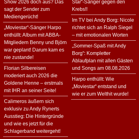
Show 2026 doch aus? Das
Star“-Sänger gegen den
sagt der Sender zum
Krebs!!
Mediengerücht!
Im TV bei Andy Borg: Nicole
„Moviestar“-Sänger Harpo
richtet sich an Ralph Siegel
enthüllt: Album mit ABBA-
– mit emotionalen Worten
Mitgliedern Benny und Björn
„Sommer-Spaß mit Andy
war geplant! Darum kam es
Borg“: Kompletter
nie zustande!
Ablaufplan mit allen Gästen
Florian Silbereisen
und Songs am 08.08.2026
moderiert auch 2026 die
Harpo enthüllt: Wie
Goldene Henne – erstmals
„Moviestar“ entstand und
mit IHR an seiner Seite!
wie er zum Welthit wurde!
Calimeros äußern sich
exklusiv zu Andy Rynerts
Ausstieg: Die Hintergründe
und wie es jetzt für die
Schlagerband weitergeht!