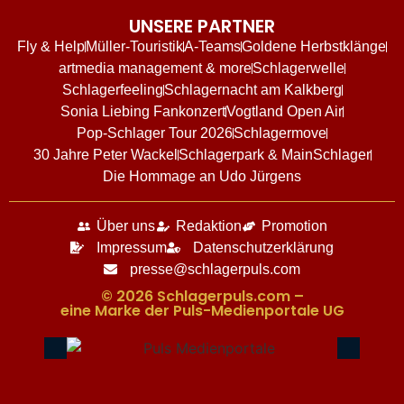
UNSERE PARTNER
Fly & Help
Müller-Touristik
A-Teams
Goldene Herbstklänge
artmedia management & more
Schlagerwelle
Schlagerfeeling
Schlagernacht am Kalkberg
Sonia Liebing Fankonzert
Vogtland Open Air
Pop-Schlager Tour 2026
Schlagermove
30 Jahre Peter Wackel
Schlagerpark & MainSchlager
Die Hommage an Udo Jürgens
Über uns
Redaktion
Promotion
Impressum
Datenschutzerklärung
presse@schlagerpuls.com
© 2026 Schlagerpuls.com –
eine Marke der Puls-Medienportale UG​