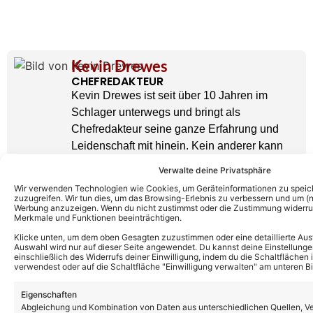
Kevin Drewes
CHEFREDAKTEUR
Kevin Drewes ist seit über 10 Jahren im
Schlager unterwegs und bringt als
Chefredakteur seine ganze Erfahrung und
Leidenschaft mit hinein. Kein anderer kann
solch eine Expertise wie er vorweisen.
Verwalte deine Privatsphäre
» AUTORENPROFIL & ALLE ARTIKEL VON
KEVIN DREWES
Wir verwenden Technologien wie Cookies, um Geräteinformationen zu speic
zuzugreifen. Wir tun dies, um das Browsing-Erlebnis zu verbessern und um (ni
Werbung anzuzeigen. Wenn du nicht zustimmst oder die Zustimmung widerruf
Merkmale und Funktionen beeinträchtigen.
Klicke unten, um dem oben Gesagten zuzustimmen oder eine detaillierte Aus
Auswahl wird nur auf dieser Seite angewendet. Du kannst deine Einstellunge
einschließlich des Widerrufs deiner Einwilligung, indem du die Schaltflächen 
verwendest oder auf die Schaltfläche "Einwilligung verwalten" am unteren Bi
Eigenschaften
Abgleichung und Kombination von Daten aus unterschiedlichen Quellen, V