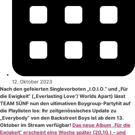
12. Oktober 2023
Nach den gefeierten Singlevorboten „I.O.I.O.“ und „Für
die Ewigkeit“ („Everlasting Love“/ Worlds Apart) lässt
TEAM 5ÜNF nun den ultimativen Boygroup-Partyhit auf
die Playlisten los: Ihr zeitgenössisches Update zu
„Everybody“ von den Backstreet Boys ist ab dem 13.
Oktober im Stream verfügbar!
Das neue Album „Für die
Ewigkeit“ erscheint eine Woche später (20.10.) – und