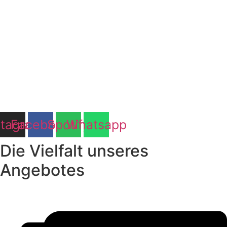
stagram
Facebook
Spotify
Whatsapp
Die Vielfalt unseres
Angebotes