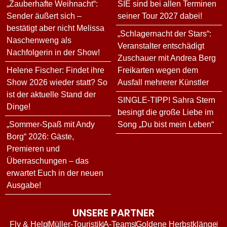
„Zauberhafte Weihnacht“:
SIE sind bei allen Terminen
Sender äußert sich –
seiner Tour 2027 dabei!
bestätigt aber nicht Melissa
„Schlagernacht der Stars“:
Naschenweng als
Veranstalter entschädigt
Nachfolgerin in der Show!
Zuschauer mit Andrea Berg
Helene Fischer: Findet ihre
Freikarten wegen dem
Show 2026 wieder statt? So
Ausfall mehrerer Künstler
ist der aktuelle Stand der
SINGLE-TIPP! Sahra Stern
Dinge!
besingt die große Liebe im
„Sommer-Spaß mit Andy
Song „Du bist mein Leben“
Borg“ 2026: Gäste,
Premieren und
Überraschungen – das
erwartet Euch in der neuen
Ausgabe!
UNSERE PARTNER
Fly & Help
Müller-Touristik
A-Teams
Goldene Herbstklänge