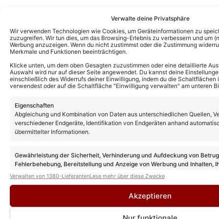
Verwalte deine Privatsphäre
Wir verwenden Technologien wie Cookies, um Geräteinformationen zu speic
zuzugreifen. Wir tun dies, um das Browsing-Erlebnis zu verbessern und um (ni
Werbung anzuzeigen. Wenn du nicht zustimmst oder die Zustimmung widerruf
Merkmale und Funktionen beeinträchtigen.
Klicke unten, um dem oben Gesagten zuzustimmen oder eine detaillierte Aus
Auswahl wird nur auf dieser Seite angewendet. Du kannst deine Einstellunge
einschließlich des Widerrufs deiner Einwilligung, indem du die Schaltflächen 
verwendest oder auf die Schaltfläche "Einwilligung verwalten" am unteren Bi
Eigenschaften
Weitere News
Abgleichung und Kombination von Daten aus unterschiedlichen Quellen, V
verschiedener Endgeräte, Identifikation von Endgeräten anhand automatis
„Tatort“ heute aus Dresden: Vorschau auf
die Folge „Was ihr nicht seht“ am 02.08.26
übermittelter Informationen.
Gewährleistung der Sicherheit, Verhinderung und Aufdeckung von Betru
Fehlerbehebung, Bereitstellung und Anzeige von Werbung und Inhalten, I
Entscheidungen zum Datenschutz speichern und übermitteln.
Johannes Krisch ist tot: „Braunschlag“ und
Verwalten von 1380-Lieferanten
Lese mehr über diese Zwecke
„Tatort“-Star stirbt mit 59 Jahren
Akzeptieren
Nur funktionale