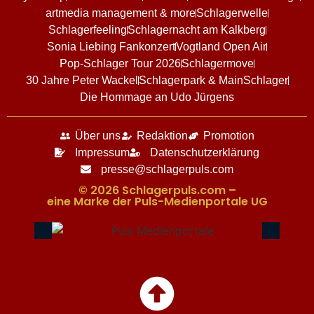
artmedia management & more
Schlagerwelle
Schlagerfeeling
Schlagernacht am Kalkberg
Sonia Liebing Fankonzert
Vogtland Open Air
Pop-Schlager Tour 2026
Schlagermove
30 Jahre Peter Wackel
Schlagerpark & MainSchlager
Die Hommage an Udo Jürgens
Über uns
Redaktion
Promotion
Impressum
Datenschutzerklärung
presse@schlagerpuls.com
© 2026 Schlagerpuls.com –
eine Marke der Puls-Medienportale UG​