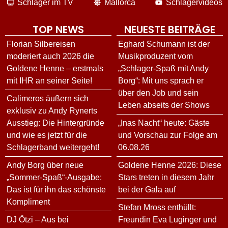
Schlager im TV
Mallorca
Schlagervideos
TOP NEWS
NEUESTE BEITRÄGE
Florian Silbereisen
Eghard Schumann ist der
moderiert auch 2026 die
Musikproduzent vom
Goldene Henne – erstmals
„Schlager-Spaß mit Andy
mit IHR an seiner Seite!
Borg“: Mit uns sprach er
über den Job und sein
Calimeros äußern sich
Leben abseits der Shows
exklusiv zu Andy Rynerts
Ausstieg: Die Hintergründe
„Inas Nacht“ heute: Gäste
und wie es jetzt für die
und Vorschau zur Folge am
Schlagerband weitergeht!
06.08.26
Andy Borg über neue
Goldene Henne 2026: Diese
„Sommer-Spaß“-Ausgabe:
Stars treten in diesem Jahr
Das ist für ihn das schönste
bei der Gala auf
Kompliment
Stefan Mross enthüllt:
DJ Ötzi – Aus bei
Freundin Eva Luginger und