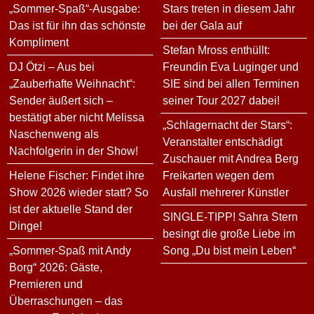
„Sommer-Spaß“-Ausgabe:
Stars treten in diesem Jahr
Das ist für ihn das schönste
bei der Gala auf
Kompliment
Stefan Mross enthüllt:
DJ Ötzi – Aus bei
Freundin Eva Luginger und
„Zauberhafte Weihnacht“:
SIE sind bei allen Terminen
Sender äußert sich –
seiner Tour 2027 dabei!
bestätigt aber nicht Melissa
„Schlagernacht der Stars“:
Naschenweng als
Veranstalter entschädigt
Nachfolgerin in der Show!
Zuschauer mit Andrea Berg
Helene Fischer: Findet ihre
Freikarten wegen dem
Show 2026 wieder statt? So
Ausfall mehrerer Künstler
ist der aktuelle Stand der
SINGLE-TIPP! Sahra Stern
Dinge!
besingt die große Liebe im
„Sommer-Spaß mit Andy
Song „Du bist mein Leben“
Borg“ 2026: Gäste,
Premieren und
Überraschungen – das