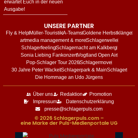
erwartet Euch in der neuen
Ausgabe!
UNSERE PARTNER
Fly & Help
Müller-Touristik
A-Teams
Goldene Herbstklänge
artmedia management & more
Schlagerwelle
Schlagerfeeling
Schlagernacht am Kalkberg
Sonia Liebing Fankonzert
Vogtland Open Air
Pop-Schlager Tour 2026
Schlagermove
30 Jahre Peter Wackel
Schlagerpark & MainSchlager
Die Hommage an Udo Jürgens
Über uns
Redaktion
Promotion
Impressum
Datenschutzerklärung
presse@schlagerpuls.com
© 2026 Schlagerpuls.com –
eine Marke der Puls-Medienportale UG​