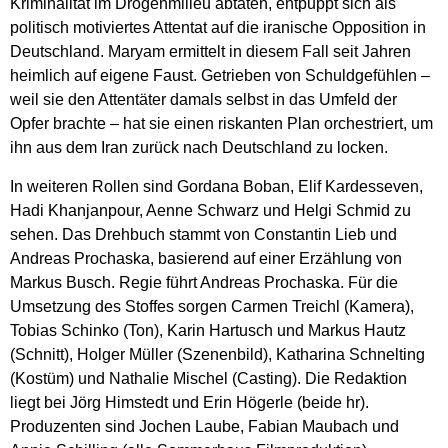
Kriminalität im Drogenmilieu abtaten, entpuppt sich als
politisch motiviertes Attentat auf die iranische Opposition in
Deutschland. Maryam ermittelt in diesem Fall seit Jahren
heimlich auf eigene Faust. Getrieben von Schuldgefühlen –
weil sie den Attentäter damals selbst in das Umfeld der
Opfer brachte – hat sie einen riskanten Plan orchestriert, um
ihn aus dem Iran zurück nach Deutschland zu locken.
In weiteren Rollen sind Gordana Boban, Elif Kardesseven,
Hadi Khanjanpour, Aenne Schwarz und Helgi Schmid zu
sehen. Das Drehbuch stammt von Constantin Lieb und
Andreas Prochaska, basierend auf einer Erzählung von
Markus Busch. Regie führt Andreas Prochaska. Für die
Umsetzung des Stoffes sorgen Carmen Treichl (Kamera),
Tobias Schinko (Ton), Karin Hartusch und Markus Hautz
(Schnitt), Holger Müller (Szenenbild), Katharina Schnelting
(Kostüm) und Nathalie Mischel (Casting). Die Redaktion
liegt bei Jörg Himstedt und Erin Högerle (beide hr).
Produzenten sind Jochen Laube, Fabian Maubach und