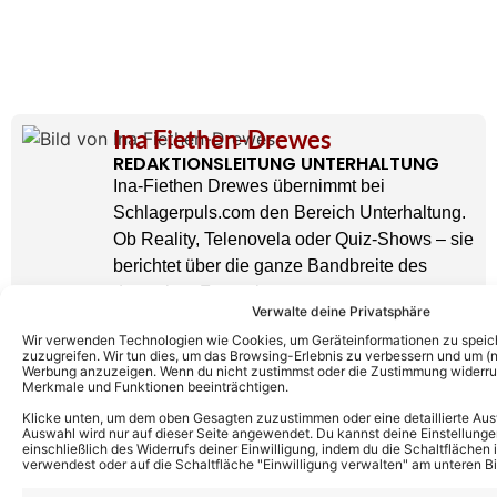
Ina Fiethen-Drewes
REDAKTIONSLEITUNG UNTERHALTUNG
Ina-Fiethen Drewes übernimmt bei
Schlagerpuls.com den Bereich Unterhaltung.
Ob Reality, Telenovela oder Quiz-Shows – sie
berichtet über die ganze Bandbreite des
deutschen Fernsehens.
» AUTORENPROFIL & ALLE ARTIKEL VON
Verwalte deine Privatsphäre
INA FIETHEN-DREWES
Wir verwenden Technologien wie Cookies, um Geräteinformationen zu speic
zuzugreifen. Wir tun dies, um das Browsing-Erlebnis zu verbessern und um (ni
Werbung anzuzeigen. Wenn du nicht zustimmst oder die Zustimmung widerruf
Merkmale und Funktionen beeinträchtigen.
Klicke unten, um dem oben Gesagten zuzustimmen oder eine detaillierte Aus
Auswahl wird nur auf dieser Seite angewendet. Du kannst deine Einstellunge
einschließlich des Widerrufs deiner Einwilligung, indem du die Schaltflächen 
verwendest oder auf die Schaltfläche "Einwilligung verwalten" am unteren Bi