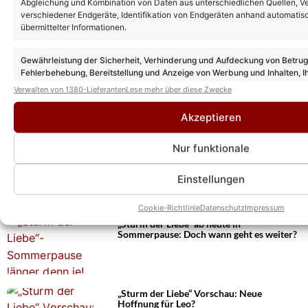
Abgleichung und Kombination von Daten aus unterschiedlichen Quellen, V
verschiedener Endgeräte, Identifikation von Endgeräten anhand automatis
übermittelter Informationen.
Gewährleistung der Sicherheit, Verhinderung und Aufdeckung von Betru
Weitere News
Fehlerbehebung, Bereitstellung und Anzeige von Werbung und Inhalten, I
„Sturm der Liebe“ Vorschau: So geht es
Entscheidungen zum Datenschutz speichern und übermitteln.
Verwalten von 1380-Lieferanten
Lese mehr über diese Zwecke
nach der Sommerpause in Folge 4614
weiter!
Akzeptieren
Nur funktionale
„Sturm der Liebe“: Das sind die drei
Neuzugänge in den neuen Folgen nach der
Sommerpause!
Einstellungen
Cookie-Richtlinie
Datenschutz
Impressum
„Sturm der Liebe“ ab heute in
Sommerpause: Doch wann geht es weiter?
„Sturm der Liebe“ Vorschau: Neue
Hoffnung für Leo?