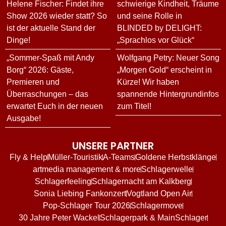
Helene Fischer: Findet ihre
schwierige Kindheit, Träume
Show 2026 wieder statt? So
und seine Rolle in
ist der aktuelle Stand der
BLINDED by DELIGHT:
Dinge!
„Sprachlos vor Glück“
„Sommer-Spaß mit Andy
Wolfgang Petry: Neuer Song
Borg“ 2026: Gäste,
„Morgen Gold“ erscheint in
Premieren und
Kürze! Wir haben
Überraschungen – das
spannende Hintergrundinfos
erwartet Euch in der neuen
zum Titel!
Ausgabe!
UNSERE PARTNER
Fly & Help
Müller-Touristik
A-Teams
Goldene Herbstklänge
artmedia management & more
Schlagerwelle
Schlagerfeeling
Schlagernacht am Kalkberg
Sonia Liebing Fankonzert
Vogtland Open Air
Pop-Schlager Tour 2026
Schlagermove
30 Jahre Peter Wackel
Schlagerpark & MainSchlager