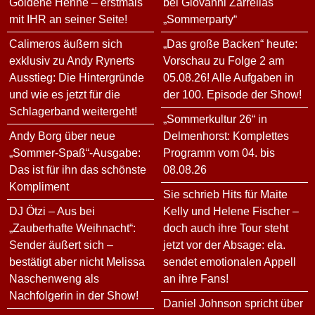
Goldene Henne – erstmals
bei Giovanni Zarrellas
mit IHR an seiner Seite!
„Sommerparty“
Calimeros äußern sich
„Das große Backen“ heute:
exklusiv zu Andy Rynerts
Vorschau zu Folge 2 am
Ausstieg: Die Hintergründe
05.08.26! Alle Aufgaben in
und wie es jetzt für die
der 100. Episode der Show!
Schlagerband weitergeht!
„Sommerkultur 26“ in
Andy Borg über neue
Delmenhorst: Komplettes
„Sommer-Spaß“-Ausgabe:
Programm vom 04. bis
Das ist für ihn das schönste
08.08.26
Kompliment
Sie schrieb Hits für Maite
DJ Ötzi – Aus bei
Kelly und Helene Fischer –
„Zauberhafte Weihnacht“:
doch auch ihre Tour steht
Sender äußert sich –
jetzt vor der Absage: ela.
bestätigt aber nicht Melissa
sendet emotionalen Appell
Naschenweng als
an ihre Fans!
Nachfolgerin in der Show!
Daniel Johnson spricht über