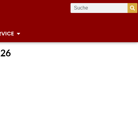
RVICE
.26