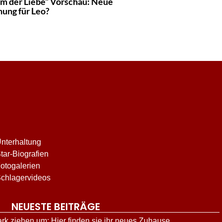
rm der Liebe“ Vorschau: Neue
nung für Leo?
nterhaltung
tar-Biografien
otogalerien
chlagervideos
NEUESTE BEITRÄGE
ark ziehen um: Hier finden sie ihr neues Zuhause