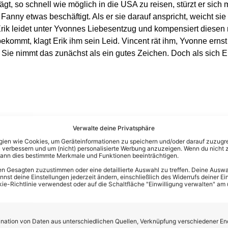
t, so schnell wie möglich in die USA zu reisen, stürzt er sich 
Fanny etwas beschäftigt. Als er sie darauf anspricht, weicht sie 
Erik leidet unter Yvonnes Liebesentzug und kompensiert diese
tbekommt, klagt Erik ihm sein Leid. Vincent rät ihm, Yvonne ern
. Sie nimmt das zunächst als ein gutes Zeichen. Doch als sich Er
Verwalte deine Privatsphäre
en wie Cookies, um Geräteinformationen zu speichern und/oder darauf zuzugrei
 verbessern und um (nicht) personalisierte Werbung anzuzeigen. Wenn du nicht 
kann dies bestimmte Merkmale und Funktionen beeinträchtigen.
n Gesagten zuzustimmen oder eine detaillierte Auswahl zu treffen. Deine Auswah
st deine Einstellungen jederzeit ändern, einschließlich des Widerrufs deiner Ein
kie-Richtlinie verwendest oder auf die Schaltfläche "Einwilligung verwalten" am
ation von Daten aus unterschiedlichen Quellen, Verknüpfung verschiedener En