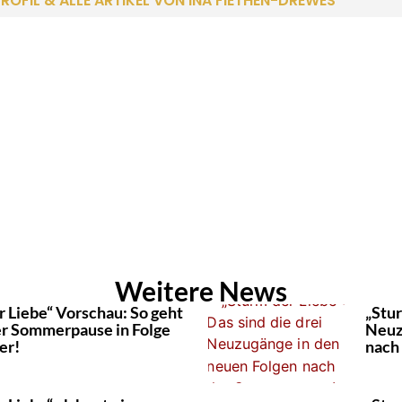
ROFIL & ALLE ARTIKEL VON INA FIETHEN-DREWES
Weitere News
r Liebe“ Vorschau: So geht
„Stur
er Sommerpause in Folge
Neuz
er!
nach