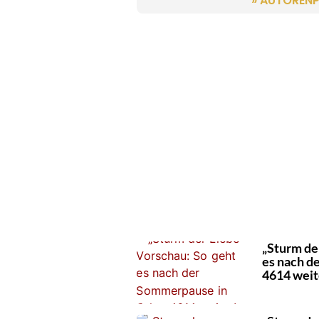
» AUTORENP
„Sturm de
es nach d
4614 weit