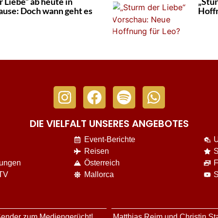
 Liebe“ ab heute in
„Stu
use: Doch wann geht es
Hoff
DIE VIELFALT UNSERES ANGEBOTES
Event-Berichte
U
Reisen
S
nungen
Österreich
F
 TV
Mallorca
S
 Sender zum Mediengerücht!
Matthias Reim und Christin St