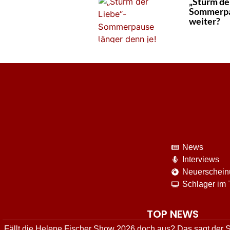
„Sturm der
Sommerpa
weiter?
News
Interviews
Neuerschei
Schlager im
TOP NEWS
Fällt die Helene Fischer Show 2026 doch aus? Das sagt der