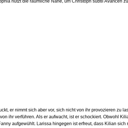
Sophia nutzt die räumliche Nähe, um Christoph subtil Avancen z
ckt, er nimmt sich aber vor, sich nicht von ihr provozieren zu la
on ihr verführen. Als er aufwacht, ist er schockiert. Obwohl Kil
anny aufgewühlt. Larissa hingegen ist erfreut, dass Kilian sich n