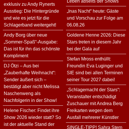
Leben abseits der Shows
exklusiv zu Andy Rynerts
Ausstieg: Die Hintergründe
„Inas Nacht“ heute: Gäste
und wie es jetzt für die
und Vorschau zur Folge am
Schlagerband weitergeht!
06.08.26
Andy Borg über neue
Goldene Henne 2026: Diese
„Sommer-Spaß“-Ausgabe:
Stars treten in diesem Jahr
Das ist für ihn das schönste
bei der Gala auf
Kompliment
Stefan Mross enthüllt:
DJ Ötzi – Aus bei
Freundin Eva Luginger und
„Zauberhafte Weihnacht“:
SIE sind bei allen Terminen
Sender äußert sich –
seiner Tour 2027 dabei!
bestätigt aber nicht Melissa
„Schlagernacht der Stars“:
Naschenweng als
Veranstalter entschädigt
Nachfolgerin in der Show!
Zuschauer mit Andrea Berg
Helene Fischer: Findet ihre
Freikarten wegen dem
Show 2026 wieder statt? So
Ausfall mehrerer Künstler
ist der aktuelle Stand der
SINGLE-TIPP! Sahra Stern