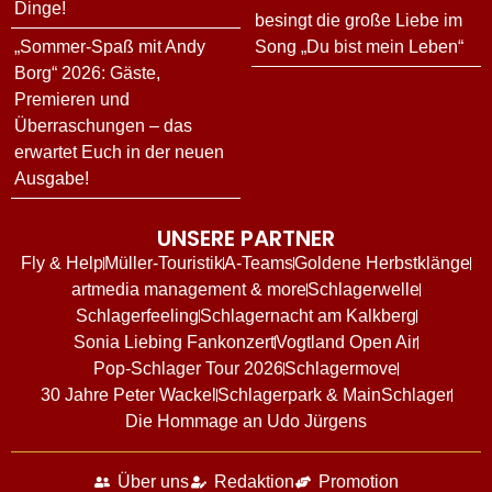
Dinge!
besingt die große Liebe im
„Sommer-Spaß mit Andy
Song „Du bist mein Leben“
Borg“ 2026: Gäste,
Premieren und
Überraschungen – das
erwartet Euch in der neuen
Ausgabe!
UNSERE PARTNER
Fly & Help
Müller-Touristik
A-Teams
Goldene Herbstklänge
artmedia management & more
Schlagerwelle
Schlagerfeeling
Schlagernacht am Kalkberg
Sonia Liebing Fankonzert
Vogtland Open Air
Pop-Schlager Tour 2026
Schlagermove
30 Jahre Peter Wackel
Schlagerpark & MainSchlager
Die Hommage an Udo Jürgens
Über uns
Redaktion
Promotion