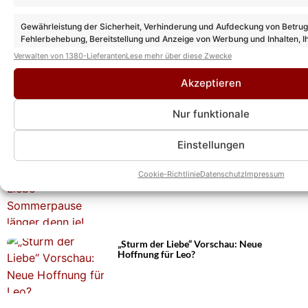
Weitere News
Gewährleistung der Sicherheit, Verhinderung und Aufdeckung von Betru
„Sturm der Liebe“ Vorschau: So geht es
Fehlerbehebung, Bereitstellung und Anzeige von Werbung und Inhalten, I
nach der Sommerpause in Folge 4614
Entscheidungen zum Datenschutz speichern und übermitteln.
Verwalten von 1380-Lieferanten
Lese mehr über diese Zwecke
weiter!
Akzeptieren
„Sturm der Liebe“: Das sind die drei
Nur funktionale
Neuzugänge in den neuen Folgen nach der
Sommerpause!
Einstellungen
„Sturm der Liebe“ ab heute in
Cookie-Richtlinie
Datenschutz
Impressum
Sommerpause: Doch wann geht es weiter?
„Sturm der Liebe“ Vorschau: Neue
Hoffnung für Leo?