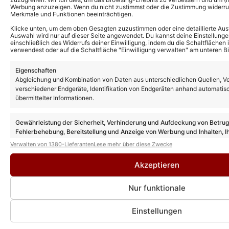
Werbung anzuzeigen. Wenn du nicht zustimmst oder die Zustimmung widerruf
Merkmale und Funktionen beeinträchtigen.
Klicke unten, um dem oben Gesagten zuzustimmen oder eine detaillierte Aus
Auswahl wird nur auf dieser Seite angewendet. Du kannst deine Einstellunge
einschließlich des Widerrufs deiner Einwilligung, indem du die Schaltflächen 
verwendest oder auf die Schaltfläche "Einwilligung verwalten" am unteren Bi
Eigenschaften
Weitere News
Abgleichung und Kombination von Daten aus unterschiedlichen Quellen, V
„Sturm der Liebe“ Vorschau: So geht es
verschiedener Endgeräte, Identifikation von Endgeräten anhand automatis
nach der Sommerpause in Folge 4614
übermittelter Informationen.
weiter!
Gewährleistung der Sicherheit, Verhinderung und Aufdeckung von Betru
Fehlerbehebung, Bereitstellung und Anzeige von Werbung und Inhalten, I
„Sturm der Liebe“: Das sind die drei
Entscheidungen zum Datenschutz speichern und übermitteln.
Neuzugänge in den neuen Folgen nach der
Verwalten von 1380-Lieferanten
Lese mehr über diese Zwecke
Sommerpause!
Akzeptieren
„Sturm der Liebe“ ab heute in
Nur funktionale
Sommerpause: Doch wann geht es weiter?
Einstellungen