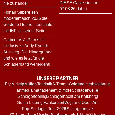
DIESE Gäste sind am
nie zustande!
07.08.26 dabei
Florian Silbereisen
moderiert auch 2026 die
Goldene Henne – erstmals
mit IHR an seiner Seite!
Calimeros äußern sich
exklusiv zu Andy Rynerts
Ausstieg: Die Hintergründe
und wie es jetzt für die
Schlagerband weitergeht!
UNSERE PARTNER
Fly & Help
Müller-Touristik
A-Teams
Goldene Herbstklänge
artmedia management & more
Schlagerwelle
Schlagerfeeling
Schlagernacht am Kalkberg
Sonia Liebing Fankonzert
Vogtland Open Air
Pop-Schlager Tour 2026
Schlagermove
30 Jahre Peter Wackel
Schlagerpark & MainSchlager